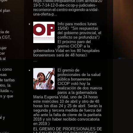
https://www.infoplatense.com.ar/nota/20
19-5-7-14-12-0-ate-cicop-y-judiciales-
recorrieron-el-centro-exigiendo-a-vidal-
l plan
una-oferta-p...
Info para medios lunes
15/04》"Sin respuestas
cia de
del gobierno provincial, el
la CGT,
conflicto se profundiza"》
El próximo paro del
gremio CICOP a la
ujer
gobernadora Vidal en los 80 hospitales
cer
bonaerenses será de 48 horas》
á al
...
as como
El gremio de
profesionales de la salud
esas
pública bonaerense
e tarifas
CICOP votó hoy la
tro, la
realización de dos nuevos
luida –,
paros a la gobernadora
es y que
María Eugenia Vidal, uno de 24 horas
este miércoles 10 de abril y otro de 48
horas los días 24 y 25 de abril. Serán la
segunda y tercera medida de fuerza del
año ante la falta de cierre de la paritaria
l y
2018 y sin haber recibido convocatoria
en 2019 》
EL GREMIO DE PROFESIONALES DE