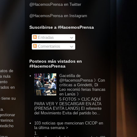
@HacemosPrensa en Twitter
@HacemosPrensa en Instagram
Suscribirse a #HacemosPrensa
Entradas
Comentarios
Posteos más vistados en
#HacemosPrensa
datos de
Gacetilla de
a nula
@HacemosPrensa 》Con
mento
críticas a Grindetti, Di
orados en
Leo recorrió ferias francas
en Lanús 》
 tiene su
5 FOTOS > CLIC AQUÍ
PARA VER Y DESCARGAR EN ALTA
(PRENSA EVITA LANÚS) El referente
ca.
del Movimiento Evita del partido bo...
gestionar
nterinos
103 noticias que mencionan CICOP en
ntedicho
la última semana >
1.
sigue