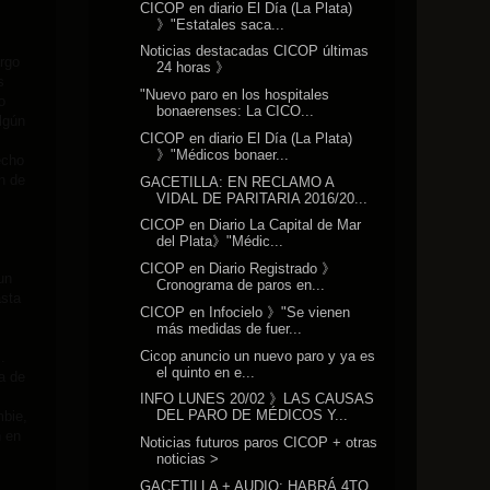
CICOP en diario El Día (La Plata)
》"Estatales saca...
Noticias destacadas CICOP últimas
argo
24 horas 》
s
"Nuevo paro en los hospitales
o
bonaerenses: La CICO...
lgún
CICOP en diario El Día (La Plata)
》"Médicos bonaer...
echo
n de
GACETILLA: EN RECLAMO A
VIDAL DE PARITARIA 2016/20...
CICOP en Diario La Capital de Mar
del Plata》"Médic...
CICOP en Diario Registrado 》
un
Cronograma de paros en...
asta
CICOP en Infocielo 》"Se vienen
más medidas de fuer...
Cicop anuncio un nuevo paro y ya es
.
el quinto en e...
a de
INFO LUNES 20/02 》LAS CAUSAS
DEL PARO DE MÉDICOS Y...
mbie,
n en
Noticias futuros paros CICOP + otras
noticias >
GACETILLA + AUDIO: HABRÁ 4TO