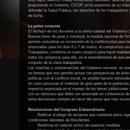
proponiendo el Gobierno. CICOP, en la expresión de su máxi
defender la Salud Pública, los derechos de lxs trabajadorxs y
de lucha.
La pelea conjunta
El rechazo de los docentes a la oferta salarial del Gobierno
Buenos Aires de parar y movilizar, la medida nacional de Fe
permite vislumbrar un incremento de la conflictividad para l
anunciadas para los días 6 y 7 de marzo, el compromiso asu
Trabajadora, conforma un marco propicio para hacer realidad
todos los esfuerzos para ello, en el entendimiento de que per
conjunto de la clase trabajadora.
Las marchas y contramarchas del Gobierno nacional, en un
un terreno que nos permite actuar con perspectivas de éxito.
políticas con el conflicto social, es posible hacerlo retroced
en curso provocan el malestar de gran parte de la población, 
impericia expresada en el manejo de los temas jubilaciones 
con un retroceso que debió ser anunciado en conferencia de
toma decisiones siempre en favor del sector que más recurs
Resoluciones del Congreso Extraordinario
-
Ratificar el pliego de reclamos que mantiene plena vig
condiciones laborales de Residentes.
-
Reafirmar el carácter activo de nuestras medidas.