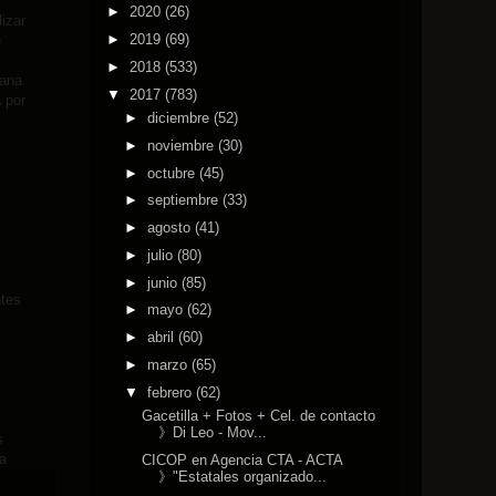
►
2020
(26)
izar
►
2019
(69)
e
►
2018
(533)
ñana
▼
2017
(783)
a por
►
diciembre
(52)
►
noviembre
(30)
►
octubre
(45)
►
septiembre
(33)
►
agosto
(41)
►
julio
(80)
►
junio
(85)
ntes
►
mayo
(62)
►
abril
(60)
►
marzo
(65)
▼
febrero
(62)
Gacetilla + Fotos + Cel. de contacto
》Di Leo - Mov...
s
a
CICOP en Agencia CTA - ACTA
》"Estatales organizado...