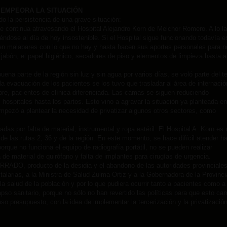
 EMPEORA LA SITUACIÓN
do la persistencia de una grave situación:
 continúa atravesando el Hospital Alejandro Korn de Melchor Romero. A lo l
éndose al día de hoy insostenible. Si el Hospital sigue funcionando todavía e
cen malabares con lo que no hay y hasta hacen sus aportes personales para n
jabón, el papel higiénico, secadores de piso y elementos de limpieza hasta a
uena parte de la región sin luz y sin agua por varios días, se voló parte del t
la evacuación de los pacientes se los tuvo que trasladar al área de internació
bre, pacientes de clínica diferenciada. Las camas se siguen reduciendo
s hospitales hasta los partos. Esto vino a agravar la situación ya planteada en
empezó a plantear la necesidad de privatizar algunos otros sectores, como
s por falta de material, instrumental y ropa estéril. El Hospital A. Korn es 
de las rutas 2, 36 y de la región. En este momento, se hace difícil atender h
rque no funciona el equipo de radiografía portátil, no se pueden realizar
a de material de quirófano y falta de implantes para cirugías de urgencia.
RRADO, producto de la desidia y el abandono de las autoridades provinciales
larias, a la Ministra de Salud Zulma Ortiz y a la Gobernadora de la Provinci
a salud de la población y por lo que pudiera ocurrir tanto a pacientes como a
pso sanitario, porque no sólo no han revertido las políticas para que esto ca
so presupuesto, con la idea de implementar la tercerización y la privatizació