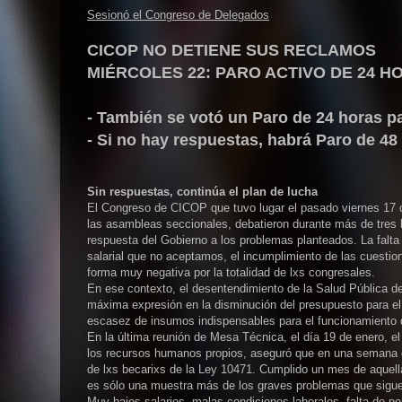
Sesionó el Congreso de Delegados
CICOP NO DETIENE SUS RECLAMOS
MIÉRCOLES 22: PARO ACTIVO DE 24 
- También se votó un Paro de 24 horas pa
- Si no hay respuestas, habrá Paro de 48
Sin respuestas, continúa el plan de lucha
El Congreso de CICOP que tuvo lugar el pasado viernes 17 c
las asambleas seccionales, debatieron durante más de tres ho
respuesta del Gobierno a los problemas planteados. La falta 
salarial que no aceptamos, el incumplimiento de las cuestion
forma muy negativa por la totalidad de lxs congresales.
En ese contexto, el desentendimiento de la Salud Pública d
máxima expresión en la disminución del presupuesto para el ár
escasez de insumos indispensables para el funcionamiento de
En la última reunión de Mesa Técnica, el día 19 de enero, e
los recursos humanos propios, aseguró que en una semana es
de lxs becarixs de la Ley 10471. Cumplido un mes de aquella
es sólo una muestra más de los graves problemas que sigue
Muy bajos salarios, malas condiciones laborales, falta de pe