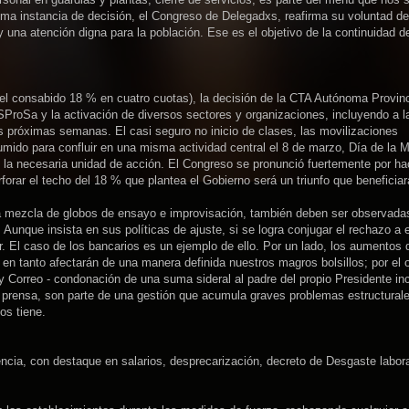
ma instancia de decisión, el Congreso de Delegadxs, reafirma su voluntad de
 una atención digna para la población. Ese es el objetivo de la continuidad de
 (el consabido 18 % en cuatro cuotas), la decisión de la CTA Autónoma Provin
SProSa y la activación de diversos sectores y organizaciones, incluyendo a 
as próximas semanas. El casi seguro no inicio de clases, las movilizaciones
mido para confluir en una misma actividad central el 8 de marzo, Día de la M
 la necesaria unidad de acción. El Congreso se pronunció fuertemente por ha
forar el techo del 18 % que plantea el Gobierno será un triunfo que beneficiar
a mezcla de globos de ensayo e improvisación, también deben ser observad
 Aunque insista en sus políticas de ajuste, si se logra conjugar el rechazo a 
er. El caso de los bancarios es un ejemplo de ello. Por un lado, los aumentos d
en tanto afectarán de una manera definida nuestros magros bolsillos; por el o
y Correo - condonación de una suma sideral al padre del propio Presidente inc
 prensa, son parte de una gestión que acumula graves problemas estructural
os tiene.
encia, con destaque en salarios, desprecarización, decreto de Desgaste labora