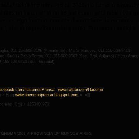
e salud del último trimestre de 2016, no cumplió algunos 
demás un incremento de 18 por ciento para todo 2017 q
iento, algo irrisorio, como la última oferta de aumento q
s", afirmó el presidente del gremio, Fernando Corsiglia.
iglia, 011.15-5609-9186 (Presidente) / Marta Márquez, 011.155-609-9418
ec. Gral.) / Pablo Torres, 011.155-609-9567 (Sec. Gral. Adjunto) / Hugo Amor,
1.155-609-6850 (Sec. Gremial).
acebook.com/Hacemo
sPrensa
☆
www.twitter.com/Hacemo
a
☆
Blog:
www.hacem
osprensa.blogspot.com
■ ■|||
Sociales (CM)
》
1153400973
TÓNOMA DE LA PROVINCIA DE BUENOS AIRES