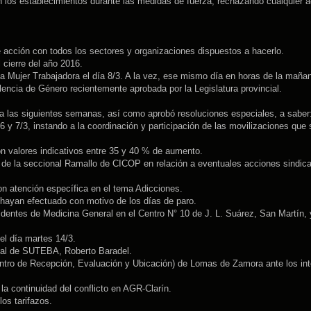
n los establecimientos durante las medidas de fuerza, rechazando cualquier 
 acción con todos los sectores y organizaciones dispuestos a hacerlo.
l cierre del año 2016.
la Mujer Trabajadora el día 8/3. A la vez, ese mismo día en horas de la mañan
lencia de Género recientemente aprobada por la Legislatura provincial.
a las siguientes semanas, así como aprobó resoluciones especiales, a saber
 y 7/3, instando a la coordinación y participación de las movilizaciones que 
con valores indicativos entre 35 y 40 % de aumento.
de la seccional Ramallo de CICOP en relación a eventuales acciones sindic
on atención específica en el tema Adicciones.
 hayan efectuado con motivo de los días de paro.
identes de Medicina General en el Centro N° 10 de J. L. Suárez, San Martín, 
el día martes 14/3.
eral de SUTEBA, Roberto Baradel.
ntro de Recepción, Evaluación y Ubicación) de Lomas de Zamora ante los in
la continuidad del conflicto en AGR-Clarín.
os tarifazos.