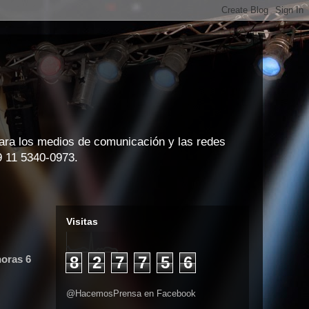
para los medios de comunicación y las redes
9 11 5340-0973.
Visitas
horas 6
8
2
7
7
5
6
@HacemosPrensa en Facebook