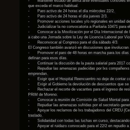
-
Mantener estado de alerta ante eventuales controles e
que exceda el marco habitual.
-
Paro activo de 24 horas el día miércoles 22/2.
-
Paro activo de 24 horas el día jueves 2/3.
-
Promover acciones locales y/o regionales en unidad de
-
Judicializar la no convocatoria a Paritaria 10471 para e
-
Convocar a la Movilización por el Día Internacional de 
a cabo una Jornada sobre la Ley de Licencia Laboral por Vio
-
Reconvocar al Congreso para el día sábado 4/3.
El Congreso también avanzó en discusiones que involucran 
-
Promover el paro de 48 horas en marcha para los días 6
definan para esos días.
-
Continuar la discusión de la pauta salarial para 2017 
-
Repudiar las amenazas padecidas por lxs compañerxs 
emprendan.
-
Exigir que el Hospital Reencuentro no deje de contar c
-
Exigir al Gobierno la devolución de descuentos que se
-
Rechazar el recorte de vacantes para el ingreso de res
PRIM de Moreno.
-
Convocar a reunión de Comisión de Salud Mental para 
-
Repudiar las amenazas sufridas por el secretario gen
-
Apoyar los reclamos de lxs trabajadorxs del CREU (Ce
traslado.
-
Solidaridad con todas las luchas en curso, destacando 
-
Apoyar el ruidazo convocado para el 22/2 en repudio a l