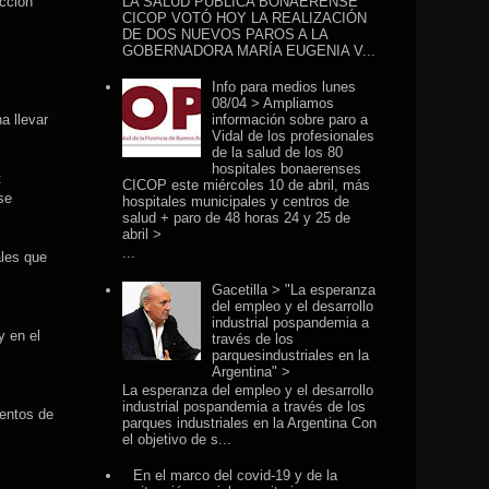
LA SALUD PÚBLICA BONAERENSE
acción
CICOP VOTÓ HOY LA REALIZACIÓN
DE DOS NUEVOS PAROS A LA
GOBERNADORA MARÍA EUGENIA V...
Info para medios lunes
08/04 > Ampliamos
información sobre paro a
a llevar
Vidal de los profesionales
de la salud de los 80
hospitales bonaerenses
:
CICOP este miércoles 10 de abril, más
se
hospitales municipales y centros de
salud + paro de 48 horas 24 y 25 de
abril >
...
ales que
Gacetilla > "La esperanza
del empleo y el desarrollo
industrial pospandemia a
y en el
través de los
parquesindustriales en la
Argentina" >
La esperanza del empleo y el desarrollo
industrial pospandemia a través de los
tentos de
parques industriales en la Argentina Con
el objetivo de s...
En el marco del covid-19 y de la