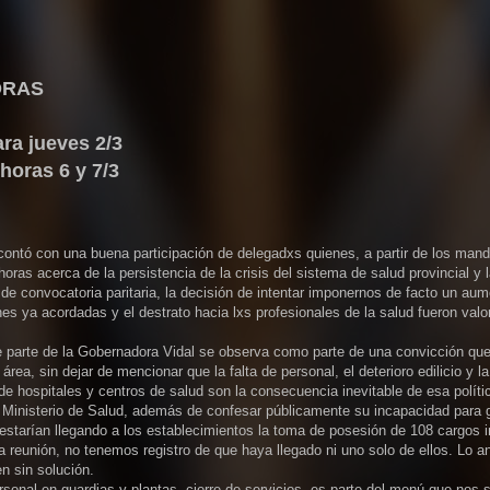
HORAS
ra jueves 2/3
 horas 6 y 7/3
ontó con una buena participación de delegadxs quienes, a partir de los man
ras acerca de la persistencia de la crisis del sistema de salud provincial y l
de convocatoria paritaria, la decisión de intentar imponernos de facto un au
es ya acordadas y el destrato hacia lxs profesionales de la salud fueron val
e parte de la Gobernadora Vidal se observa como parte de una convicción que
ea, sin dejar de mencionar que la falta de personal, el deterioro edilicio y la
 hospitales y centros de salud son la consecuencia inevitable de esa políti
l Ministerio de Salud, además de confesar públicamente su incapacidad para 
tarían llegando a los establecimientos la toma de posesión de 108 cargos i
 reunión, no tenemos registro de que haya llegado ni uno solo de ellos. Lo a
n sin solución.
rsonal en guardias y plantas, cierre de servicios, es parte del menú que nos 