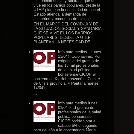
situación social y sanitaria que se
vive en los barrios populares, desde la
UTEP plantean la necesidad de que el
Estado atienda la demanda de
alimentos y productos de higiene
EN EL MARCO DEL COVID-19 Y DE
LA SITUACIÓN SOCIAL Y SANITARIA
QUE SE VIVE EL LOS BARRIOS
DE
POPULARES, DESDE LA UTEP
PLANTEAN LA NECESIDAD DE ...
Info para medios - Lunes
13/04》Coronavirus: Por
exigencia del gremio de
los 13 mil profesionales
de la salud pública
bonaerense CICOP el
e
gobierno de Kicillof convocó al Comité
de Crisis provincial + Paritaria martes
e
14/04》
...
Info para medios lunes
01/04 > El gremio de
profesionales de la salud
rlo
pública bonaerense
CICOP podría votar el
sábado 6/4 el segundo
paro del año a la gobernadora María
dora