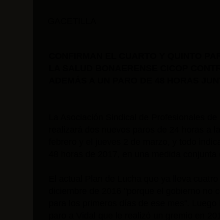
GACETILLA
CONFIRMAN EL CUARTO Y QUINTO PAR
LA SALUD BONAERENSE CICOP CONTRA 
ADEMÁS A UN PARO DE 48 HORAS JUNT
La Asociación Sindical de Profesionales de
realizará dos nuevos paros de 24 horas a l
febrero y el jueves 2 de marzo, y todo indic
48 horas de 2017, en una medida conjunta 
El actual Plan de Lucha que ya lleva cuatr
diciembre de 2016 "porque el gobierno no 
para los primeros días de ese mes". Luego h
paro a Vidal que le realizó un gremio en 20