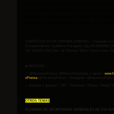
María Eugenia Vidal no cerró la paritaria d
los acuerdos anteriores y quiere imponer a
pasado en limpio, es en realidad un 11 por c
nos hizo a fines del año pasado, de 98 peso
CONTACTOS CICOP CENTRAL P/NOTAS
》
Fernando Cors
(Vicepresidente) / Guillermo Pacagnini, 011.155-609-6802 (S
011.154-528-7044 (Sec. de Prensa) / María Teresa Sosa, 01
■ DIFUSIÓN:
☆
@HacemosPrensa: @MarcosViancheto y equipo
☆
www.f
sPrensa
@HacemosPrensa
☆
Instag
ram: @HacemosPrens
》
¡Saludos y gracias!
》
MV - Periodista / Prensa / Redes 
OTROS TEMAS
PLENARIO DE SECRETARIOS GENERALES DE CTA AU