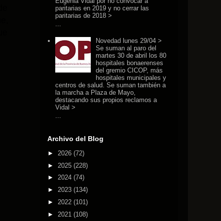
Eugenia Vidal por no convocar a
de
paritarias en 2019 y no cerrar las
paritarias de 2018 >
ue,
...
ue
Novedad lunes 29/04 >
Se suman al paro del
martes 30 de abril los 80
hospitales bonaerenses
del gremio CICOP, más
hospitales municipales y
centros de salud. Se suman también a
la marcha a Plaza de Mayo,
destacando sus propios reclamos a
Vidal >
...
Archivo del Blog
►
2026
(72)
►
2025
(228)
►
2024
(74)
►
2023
(134)
►
2022
(101)
►
2021
(108)