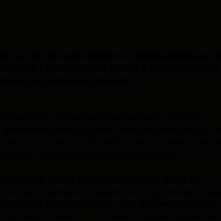
O DE 2017 DE LOS MÉDICOS Y PROFESIONALES 
VIDAL LOS DÍAS 22/02 Y 02/03 Y SE ENCAMINAN
O A LOS ESTATALES 06-07/03
 la Salud de la Provincia de Buenos Aires (CICOP) le
a gobernadora María Eugenia Vidal, este miércoles 22 d
a que el 6 y 7 de marzo llevarán a cabo el primer paro d
del sector de gremios estatales bonaerenses.
o medidas de fuerza, comenzó con el paro del 21 de
convocaba a paritarias, habiéndose comprometido a hace
ubo otro a principios de año, el 11 de enero, el primer
17, y luego los días 2 y 7 de febrero "porque la goberna