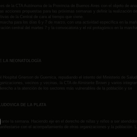
ales de la CTA Autónoma de la Provincia de Buenos Aires con el objeto de anal
 las acciones propuestas para las próximas semanas y definir la realización d
tivas de la Central de cara al tiempo que viene.
n marcha para los días 6 y 7 de marzo, con una actividad específica en la ma
zación central del martes 7 y la convocatoria y el rol protagónico en la march
DE LA NEONATOLOGÍA
l Hospital Grierson de Guernica, repudiando el intento del Ministerio de Salud
organizaciones, vecinos y vecinas, la CTA de Almirante Brown y varios integra
erecho a la atención de los sectores más vulnerables de la población y se
LUDOVICA DE LA PLATA
urante la semana. Haciendo eje en el derecho de niñas y niños a ser atendido
nifestarse con el acompañamiento de otras organizaciones y la población. L