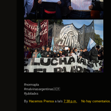
#normapla
#malvinasargentinas🇦🇷
#jubiladxs
By
Hacemos Prensa
a la/s
7:38 p.m.
No hay comentarios