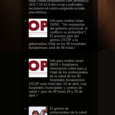
https://www.infoplatense.com.ar/nota/20
19-5-7-14-12-0-ate-cicop-y-judiciales-
recorrieron-el-centro-exigiendo-a-vidal-
una-oferta-p...
Info para medios lunes
15/04》"Sin respuestas
del gobierno provincial, el
conflicto se profundiza"》
El próximo paro del
gremio CICOP a la
gobernadora Vidal en los 80 hospitales
bonaerenses será de 48 horas》
...
Info para medios lunes
08/04 > Ampliamos
información sobre paro a
Vidal de los profesionales
de la salud de los 80
hospitales bonaerenses
CICOP este miércoles 10 de abril, más
hospitales municipales y centros de
salud + paro de 48 horas 24 y 25 de
abril >
...
El gremio de
profesionales de la salud