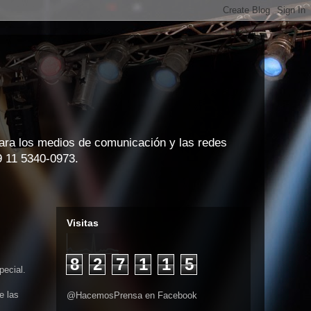
para los medios de comunicación y las redes
9 11 5340-0973.
Visitas
8
2
7
1
1
5
pecial.
e las
@HacemosPrensa en Facebook