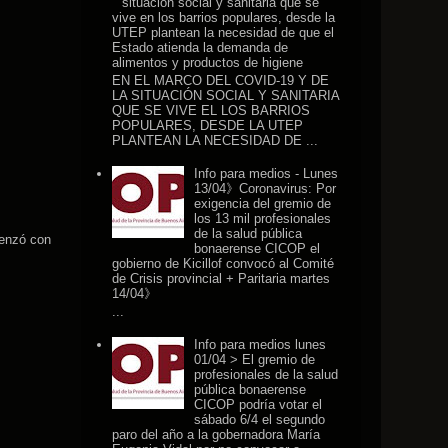
situación social y sanitaria que se
vive en los barrios populares, desde la
UTEP plantean la necesidad de que el
Estado atienda la demanda de
alimentos y productos de higiene
EN EL MARCO DEL COVID-19 Y DE
LA SITUACIÓN SOCIAL Y SANITARIA
QUE SE VIVE EL LOS BARRIOS
POPULARES, DESDE LA UTEP
PLANTEAN LA NECESIDAD DE ...
Info para medios - Lunes
13/04》Coronavirus: Por
exigencia del gremio de
los 13 mil profesionales
de la salud pública
menzó con
bonaerense CICOP el
gobierno de Kicillof convocó al Comité
de Crisis provincial + Paritaria martes
14/04》
...
Info para medios lunes
01/04 > El gremio de
profesionales de la salud
pública bonaerense
CICOP podría votar el
sábado 6/4 el segundo
paro del año a la gobernadora María