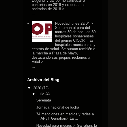
Eugenia Vidal por no convocar a
paritarias en 2019 y no cerrar las
paritarias de 2018 >
...
Novedad lunes 29/04 >
Se suman al paro del
martes 30 de abril los 80
hospitales bonaerenses
del gremio CICOP, más
hospitales municipales y
centros de salud. Se suman también a
la marcha a Plaza de Mayo,
destacando sus propios reclamos a
Vidal >
...
Archivo del Blog
▼
2026
(72)
▼
julio
(4)
Serenata
Jornada nacional de lucha
74 menciones en medios y redes a
APyT Garrahan》La ...
Novedad para medios 》Garrahan: la