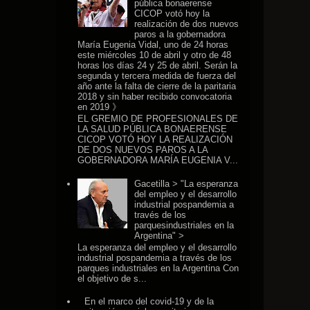
pública bonaerense
CICOP votó hoy la
realización de dos nuevos
paros a la gobernadora
María Eugenia Vidal, uno de 24 horas
este miércoles 10 de abril y otro de 48
horas los días 24 y 25 de abril. Serán la
segunda y tercera medida de fuerza del
año ante la falta de cierre de la paritaria
2018 y sin haber recibido convocatoria
en 2019 》
EL GREMIO DE PROFESIONALES DE
LA SALUD PÚBLICA BONAERENSE
CICOP VOTÓ HOY LA REALIZACIÓN
DE DOS NUEVOS PAROS A LA
GOBERNADORA MARÍA EUGENIA V...
Gacetilla > "La esperanza
del empleo y el desarrollo
industrial pospandemia a
través de los
parquesindustriales en la
Argentina" >
La esperanza del empleo y el desarrollo
industrial pospandemia a través de los
parques industriales en la Argentina Con
el objetivo de s...
En el marco del covid-19 y de la