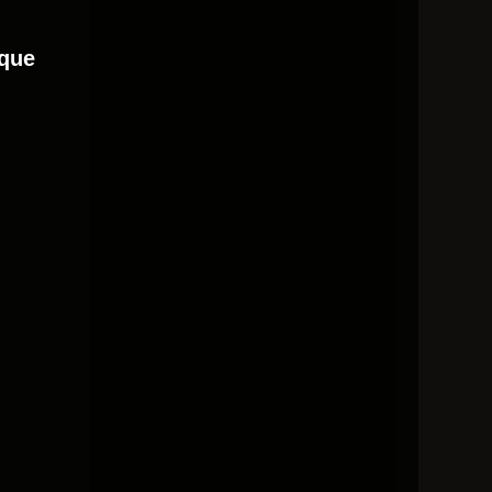
 que
》