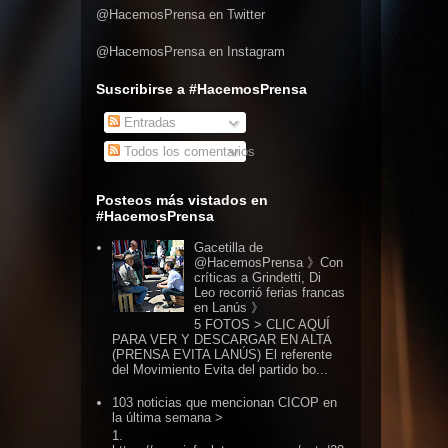
@HacemosPrensa en Twitter
@HacemosPrensa en Instagram
Suscribirse a #HacemosPrensa
Entradas
Todos los comentarios
Posteos más vistados en
#HacemosPrensa
Gacetilla de
@HacemosPrensa 》Con
críticas a Grindetti, Di
Leo recorrió ferias francas
en Lanús 》
5 FOTOS > CLIC AQUÍ
PARA VER Y DESCARGAR EN ALTA
(PRENSA EVITA LANÚS) El referente
del Movimiento Evita del partido bo...
103 noticias que mencionan CICOP en
la última semana >
1.