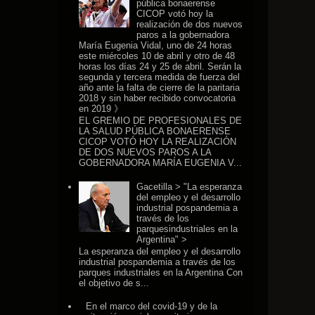
pública bonaerense
CICOP votó hoy la
realización de dos nuevos
paros a la gobernadora
María Eugenia Vidal, uno de 24 horas
este miércoles 10 de abril y otro de 48
horas los días 24 y 25 de abril. Serán la
segunda y tercera medida de fuerza del
año ante la falta de cierre de la paritaria
2018 y sin haber recibido convocatoria
en 2019 》
EL GREMIO DE PROFESIONALES DE
LA SALUD PÚBLICA BONAERENSE
CICOP VOTÓ HOY LA REALIZACIÓN
DE DOS NUEVOS PAROS A LA
GOBERNADORA MARÍA EUGENIA V...
Gacetilla > "La esperanza
del empleo y el desarrollo
industrial pospandemia a
través de los
parquesindustriales en la
Argentina" >
La esperanza del empleo y el desarrollo
industrial pospandemia a través de los
parques industriales en la Argentina Con
el objetivo de s...
En el marco del covid-19 y de la