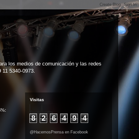
para los medios de comunicación y las redes
9 11 5340-0973.
Visitas
5%:
8
2
6
4
9
4
@HacemosPrensa en Facebook