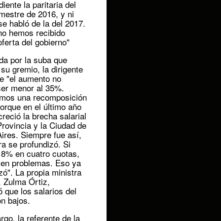
iente la paritaria del
imestre de 2016, y ni
se habló de la del 2017.
no hemos recibido
ferta del gobierno"
da por la suba que
su gremio, la dirigente
ue "el aumento no
ser menor al 35%.
mos una recomposición
porque en el último año
reció la brecha salarial
Provincia y la Ciudad de
ires. Siempre fue así,
a se profundizó. Si
18% en cuatro cuotas,
en problemas. Eso ya
ó". La propia ministra
, Zulma Órtiz,
 que los salarios del
on bajos.
go, la referente de la