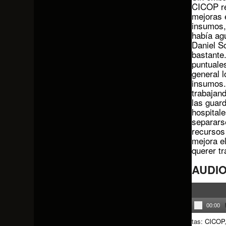
CICOP re
mejoras e
insumos,
había ag
Daniel Sc
bastante
puntuales
general l
insumos.
trabajan
las guard
hospital
separarse
recursos
mejora el
querer tr
AUDI
00:00
tas:
CICOP