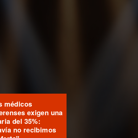
s médicos
erenses exigen una
aria del 35%:
avía no recibimos