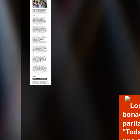
Lo
bona
parit
"Tod