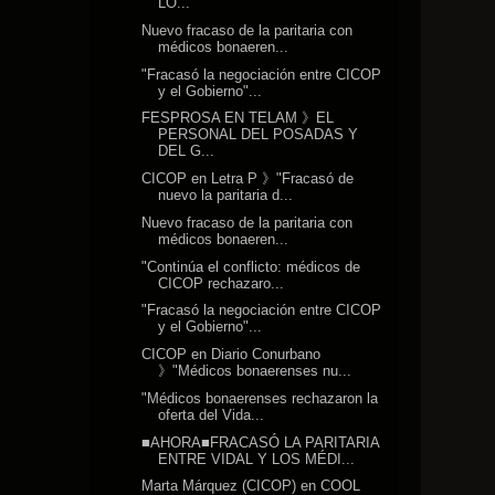
LO...
Nuevo fracaso de la paritaria con
médicos bonaeren...
"Fracasó la negociación entre CICOP
y el Gobierno"...
FESPROSA EN TELAM 》EL
PERSONAL DEL POSADAS Y
DEL G...
CICOP en Letra P 》"Fracasó de
nuevo la paritaria d...
Nuevo fracaso de la paritaria con
médicos bonaeren...
"Continúa el conflicto: médicos de
CICOP rechazaro...
"Fracasó la negociación entre CICOP
y el Gobierno"...
CICOP en Diario Conurbano
》"Médicos bonaerenses nu...
"Médicos bonaerenses rechazaron la
oferta del Vida...
■AHORA■FRACASÓ LA PARITARIA
ENTRE VIDAL Y LOS MÉDI...
Marta Márquez (CICOP) en COOL