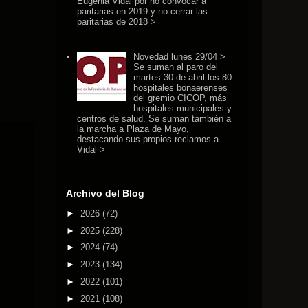
Eugenia Vidal por no convocar a
paritarias en 2019 y no cerrar las
paritarias de 2018 >
...
Novedad lunes 29/04 >
Se suman al paro del
martes 30 de abril los 80
hospitales bonaerenses
del gremio CICOP, más
hospitales municipales y
centros de salud. Se suman también a
la marcha a Plaza de Mayo,
destacando sus propios reclamos a
Vidal >
...
Archivo del Blog
►
2026
(72)
►
2025
(228)
►
2024
(74)
►
2023
(134)
►
2022
(101)
►
2021
(108)