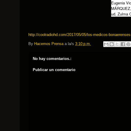
Eugenia Vid
MÁRQUEZ
ud
,
Zulma O
http://coolradiohd.com/2017/05/05/los-medicos-bonaerenses-e
By
Hacemos Prensa
a la/s
3:10 p.m.
No hay comentarios.:
Publicar un comentario