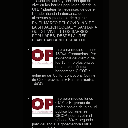
situación social y sanitaria que se
vive en los barrios populares, desde la
UTEP plantean la necesidad de que el
Estado atienda la demanda de
alimentos y productos de higiene
EN EL MARCO DEL COVID-19 Y DE
LA SITUACIÓN SOCIAL Y SANITARIA
QUE SE VIVE EL LOS BARRIOS
POPULARES, DESDE LA UTEP
PLANTEAN LA NECESIDAD DE ...
Info para medios - Lunes
13/04》Coronavirus: Por
exigencia del gremio de
los 13 mil profesionales
de la salud pública
bonaerense CICOP el
gobierno de Kicillof convocó al Comité
de Crisis provincial + Paritaria martes
14/04》
...
Info para medios lunes
01/04 > El gremio de
profesionales de la salud
pública bonaerense
CICOP podría votar el
sábado 6/4 el segundo
paro del año a la gobernadora María