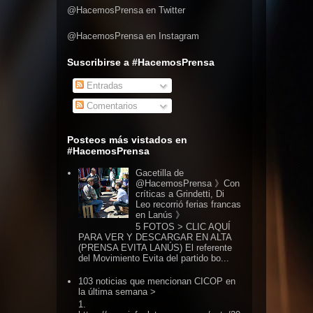
@HacemosPrensa en Twitter
@HacemosPrensa en Instagram
Suscribirse a #HacemosPrensa
Entradas
Comentarios
Posteos más vistados en
#HacemosPrensa
Gacetilla de
@HacemosPrensa 》Con
críticas a Grindetti, Di
Leo recorrió ferias francas
en Lanús 》
5 FOTOS > CLIC AQUÍ
PARA VER Y DESCARGAR EN ALTA
(PRENSA EVITA LANÚS) El referente
del Movimiento Evita del partido bo...
103 noticias que mencionan CICOP en
la última semana >
1.