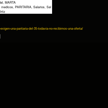
al
,
MARTA
,
medicos
,
PARITARIA
,
Salarios
,
Sal
rtiz
xigen-una-paritaria-del-35-todavia-no-recibimos-una-oferta/