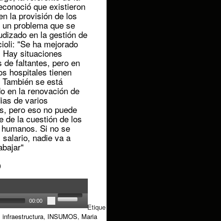
conoció que existieron
n la provisión de los
 un problema que se
udizado en la gestión de
ioli: "Se ha mejorado
. Hay situaciones
 de faltantes, pero en
os hospitales tienen
 También se está
do en la renovación de
ias de varios
es, pero eso no puede
 de la cuestión de los
 humanos. Si no se
 salario, nadie va a
abajar"
O
00:00
Etique
,
infraestructura
,
INSUMOS
,
Maria