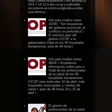
https://www.infoplatense.com.ar/nota/20
19-5-7-14-12-0-ate-cicop-y-judiciales-
recorrieron-el-centro-exigiendo-a-vidal-
una-oferta-p...
Info para medios lunes
15/04》"Sin respuestas
del gobierno provincial, el
conflicto se profundiza"》
El próximo paro del
gremio CICOP a la
gobernadora Vidal en los 80 hospitales
bonaerenses será de 48 horas》
...
Info para medios lunes
08/04 > Ampliamos
información sobre paro a
Vidal de los profesionales
de la salud de los 80
hospitales bonaerenses
CICOP este miércoles 10 de abril, más
hospitales municipales y centros de
salud + paro de 48 horas 24 y 25 de
abril >
...
El gremio de
profesionales de la salud