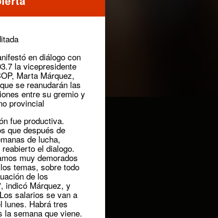
ferta"
nifestó en diálogo con
.7 la vicepresidente
COP, Marta Márquez,
 que se reanudarán las
iones entre su gremio y
no provincial
ón fue productiva.
s que después de
emanas de lucha,
reabierto el dialogo.
tamos muy demorados
 los temas, sobre todo
tuación de los
", indicó Márquez, y
"Los salarios se van a
el lunes. Habrá tres
s la semana que viene.