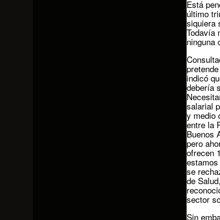
Está pend
último tr
siquiera 
Todavía 
ninguna o
Consulta
pretende 
indicó q
debería 
Necesita
salarial 
y medio c
entre la 
Buenos A
pero ahor
ofrecen 
estamos 
se rechaz
de Salud
reconoció
sector s
Sin embar