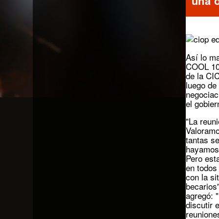
una o
Así lo ma
COOL 103
de la CI
luego de
negociac
el gobier
"La reuni
Valoramo
tantas s
hayamos 
Pero es
en todos
con la si
becarios
agregó: 
discutir 
reunione