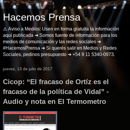
Hacemos Prensa
⚠️ Aviso a Medios: Usen en forma gratuita la información
aquí publicada ➜ Somos fuente de información para los
medios de comunicación y las redes sociales ➜
#HacemosPrensa ➜ Si querés salir en Medios y Redes
Sociales, pedinos presupuesto ➜ +54 9 11 5340-0973.
jueves, 13 de julio de 2017
Cicop: “El fracaso de Ortíz es el
fracaso de la política de Vidal” -
Audio y nota en El Termometro