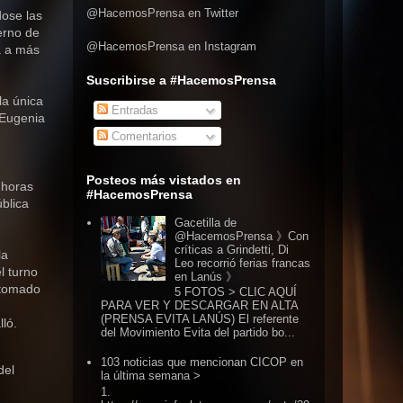
@HacemosPrensa en Twitter
dose las
erno de
@HacemosPrensa en Instagram
a a más
Suscribirse a #HacemosPrensa
la única
Entradas
 Eugenia
Comentarios
Posteos más vistados en
 horas
#HacemosPrensa
ública
Gacetilla de
@HacemosPrensa 》Con
críticas a Grindetti, Di
la
Leo recorrió ferias francas
l turno
en Lanús 》
s tomado
5 FOTOS > CLIC AQUÍ
PARA VER Y DESCARGAR EN ALTA
(PRENSA EVITA LANÚS) El referente
lló.
del Movimiento Evita del partido bo...
103 noticias que mencionan CICOP en
del
la última semana >
1.