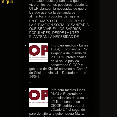
situación social y sanitaria que se
antigua
vive en los barrios populares, desde la
UTEP plantean la necesidad de que el
Estado atienda la demanda de
alimentos y productos de higiene
EN EL MARCO DEL COVID-19 Y DE
LA SITUACIÓN SOCIAL Y SANITARIA
QUE SE VIVE EL LOS BARRIOS
POPULARES, DESDE LA UTEP
PLANTEAN LA NECESIDAD DE ...
Info para medios - Lunes
13/04》Coronavirus: Por
exigencia del gremio de
los 13 mil profesionales
de la salud pública
bonaerense CICOP el
gobierno de Kicillof convocó al Comité
de Crisis provincial + Paritaria martes
14/04》
...
Info para medios lunes
01/04 > El gremio de
profesionales de la salud
pública bonaerense
CICOP podría votar el
sábado 6/4 el segundo
paro del año a la gobernadora María