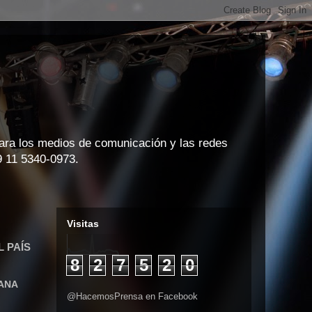
para los medios de comunicación y las redes
9 11 5340-0973.
Visitas
 PAÍS
8
2
7
5
2
0
MANA
@HacemosPrensa en Facebook