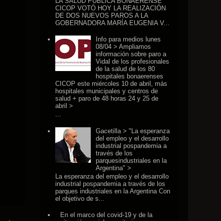
LA SALUD PÚBLICA BONAERENSE
CICOP VOTÓ HOY LA REALIZACIÓN
DE DOS NUEVOS PAROS A LA
GOBERNADORA MARÍA EUGENIA V...
Info para medios lunes
08/04 > Ampliamos
información sobre paro a
Vidal de los profesionales
de la salud de los 80
hospitales bonaerenses
CICOP este miércoles 10 de abril, más
hospitales municipales y centros de
salud + paro de 48 horas 24 y 25 de
abril >
...
Gacetilla > "La esperanza
del empleo y el desarrollo
industrial pospandemia a
través de los
parquesindustriales en la
Argentina" >
La esperanza del empleo y el desarrollo
industrial pospandemia a través de los
parques industriales en la Argentina Con
el objetivo de s...
En el marco del covid-19 y de la