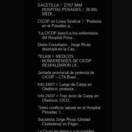
GACETILLA 》27/07 9AM
HOSPITAL POSADAS 》30 MIL
MÉDI...
CICOP en Línea Sindical 》"Protesta
en el Posadas p...
"La CICOP bancó a los enfermeros
del Hospital Posa...
Diario Conurbano - Jorge Rivas
disertará en la Cas...
TELAM 》MEDICOS
BONAERENSES DE CICOP
RESPALDARON LA...
Jornada provincial de protesta de
CICOP – CTA Buen...
Info 24/07 > Luego de Carpa en
Obelisco, protesta ...
Info 24/07 > Tras éxito de Carpa en
Obelisco, CICO...
"Serio conflicto laboral en el Hospital
Posadas: l...
Socialista Jorge Rivas (Unidad
Ciudadana) en Págin...
La Cicop en alerta y con posibles