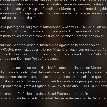
itales nacionales y seccionales regionales para esta semana, destacán
co, y Neuquén, y el Hospital Posadas de Morón, que depende del gobi
se reunirá el Consejo Ejecutivo Nacional de este gremio que represent
lud pública todo el país.
ritaria postergada del gremio bonaerense CICOP/FESPROSA, quien en 
e aumento salarial y en cuatro cuotas por parte de la gobernadora María
erminado de los médicos comunitarios de Córdoba", precisó Yabkowski.
 paro de 72 horas desde el martes 1 de agosto de la Asociación de
SPROSA)
, provincia gobernada por Alicia Kirchner, y con un paro de
48
a cabo
la Asociación de Profesionales, Técnicos y Auxiliares de Salud P
bernada
por Domingo Peppo", prosiguió.
30 habrá una asamblea en el Hospital Posadas, emplazado en Morón en 
o que es la continuidad del conflicto en rechazo de la prolongación de
uso la dirección macrista de este importante centro de salud, lo que e
la cual además la justicia ya dictó medidas cautelares para que las y los
mos presentes su gremio regional CICOP y el nacional FESPROSA", deta
 Sindicato de Profesionales de la Salud Pública del Neuquén
s autoridades ante la gravedad del cierre del servicio de Pediatría 