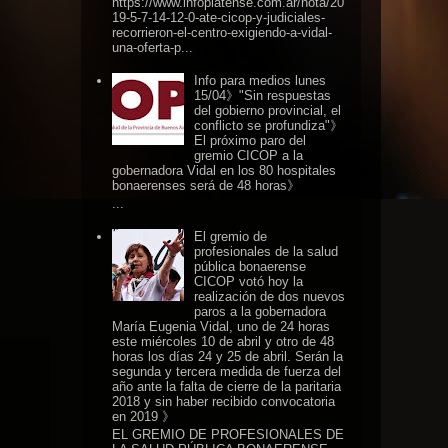
https://www.infoplatense.com.ar/nota/20
19-5-7-14-12-0-ate-cicop-y-judiciales-
recorrieron-el-centro-exigiendo-a-vidal-
una-oferta-p...
Info para medios lunes
15/04》"Sin respuestas
del gobierno provincial, el
conflicto se profundiza"》
El próximo paro del
gremio CICOP a la
gobernadora Vidal en los 80 hospitales
bonaerenses será de 48 horas》
...
El gremio de
profesionales de la salud
pública bonaerense
CICOP votó hoy la
realización de dos nuevos
paros a la gobernadora
María Eugenia Vidal, uno de 24 horas
este miércoles 10 de abril y otro de 48
horas los días 24 y 25 de abril. Serán la
segunda y tercera medida de fuerza del
año ante la falta de cierre de la paritaria
2018 y sin haber recibido convocatoria
en 2019 》
EL GREMIO DE PROFESIONALES DE