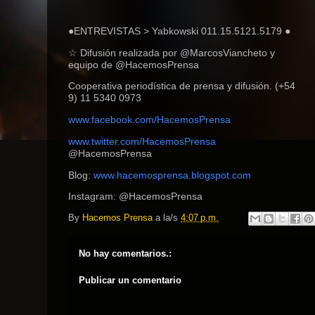
●ENTREVISTAS > Yabkowski 011.15.5121.5179 ●
☆
Difusión realizada por @MarcosViancheto y
equipo de @HacemosPrensa
Cooperativa periodística de prensa y difusión. (+54
9) 11 5340 0973
www.facebook.com/HacemosPrensa
www.twitter.com/HacemosPrensa
@HacemosPrensa
Blog:
www.hacemosprensa.blogsp
ot.com
Instagram: @HacemosPrensa
By
Hacemos Prensa
a la/s
4:07 p.m.
No hay comentarios.:
Publicar un comentario