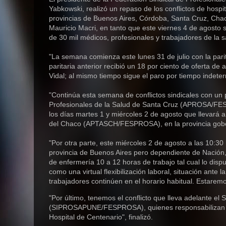
Yabkowski, realizó un repaso de los conflictos de hosp
provincias de Buenos Aires, Córdoba, Santa Cruz, Cha
Mauricio Macri, en tanto que este viernes 4 de agosto 
de 30 mil médicos, profesionales y trabajadores de la sa
"La semana comienza este lunes 31 de julio con la pa
paritaria anterior recibió un 18 por ciento de oferta d
Vidal; al mismo tiempo sigue el paro por tiempo indet
"Continúa esta semana de conflictos sindicales con un
Profesionales de la Salud de Santa Cruz (A
PROSA/FE
los días martes 1 y miércoles 2 de agosto que llevará 
del Chaco (APTASCH/FESPROSA), en la provincia go
"Por otra parte, este miércoles 2 de agosto a las 10:
provincia de Buenos Aires pero dependiente de Nación, l
de enfermería 10 a 12 horas de trabajo tal cual lo disp
como una virtual flexibilización laboral, situación ante 
trabajadores continúen en el horario habitual. Estare
"Por último, tenemos el conflicto que lleva adelante el
(SIPROSAPUNE/FESPROSA), quienes responsabilizan a la
Hospital de Centenario", finalizó.