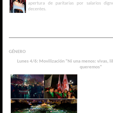
apertura de paritarias por salarios dig
decentes.
GÉNERO
Lunes 4/6: Movilización "Ni una menos: vivas, 
queremos"