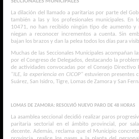
SECCIONALES MUNICIPALES
La dilación del llamado a paritarias por parte del Go
también a las y los profesionales municipales. En lo
10471, no han recibido ningún tipo de aumento y 
niegan a reconocer incrementos a cuenta. Sin emb
bajan los brazos y dan la pelea todos los días para visib
Muchas de las Seccionales Municipales acompañan la
por el Congreso de Delegados, destacando la problemá
de actividades convocadas por el Consejo Directivo P
"ILE, la experiencia en
CICOP"
estuvieron presentes 
Suárez, San Isidro, Tigre, Lomas de Zamora y San Fer
LOMAS DE ZAMORA: RESOLVIÓ NUEVO PARO DE 48 HORAS
La asamblea seccional decidió realizar paros progresi
paritaria sectorial en el ámbito provincial, por sal
decente. Además, reclama que el Municipio concrete l
provincia, realice los pases a la planta del persona