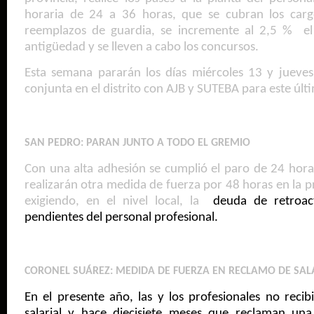
horaria de 24 a 36 horas, que se cubran los cargo
reemplazos de guardia, se incremente al 2,5 % el
antigüedad y se lleven a cabo los concursos.
Esta semana pararán los días miércoles 13 y juev
conjunta en el distrito con AJB y SUTEBA para este últ
SAN PEDRO: PARAN JUNTO A TODO EL GREMIO
Con una alta adhesión se cumplió el paro de 24 horas
realizarán otra medida de fuerza por 48 horas en la 
exigiendo, en el nivel local, la
deuda de retroacti
pendientes del personal profesional.
CORONEL SUÁREZ: MEDIDA DE FUERZA EN RECLAMO DE SAL
En el presente año, las y los profesionales no rec
salarial y hace diecisiete meses que reclaman una 