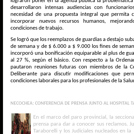
lograron poner en la agenda pública la problemática 
desarrollaron intensas audiencias con funcionari
necesidad de una propuesta integral que permita co
incorporar nuevos recursos humanos, mejorando
condiciones de trabajo.
Se logró que los reemplazos de guardias a destajo suba
de semana y de $ 6.000 a $ 9.000 los fines de sema
incorporó
una bonificación equiparable al plus de gu
al 27 %, según el básico. Con respecto a la Ordena
pautaron reuniones futuras con miembros de la C
Deliberante para discutir modificaciones que pe
condiciones laborales para los profesionales de la Salu
NECOCHEA: CONFERENCIA DE PRENSA JUNTO AL HOSPITAL T
En el marco del paro provincial, la seccion
prensa para dar a conocer sus reclamos. Jun
Taraborelli y los Judiciales nucleados en l