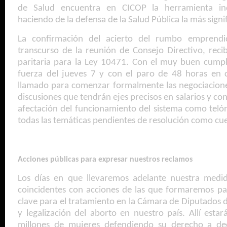
de Salud encuentra en CICOP la herramienta indi
haciendo de la defensa de la Salud Pública la más signi
La confirmación del acierto del rumbo emprendid
transcurso de la reunión de Consejo Directivo, reci
paritaria para la Ley 10471. Con el muy buen cump
fuerza del jueves 7 y con el paro de 48 horas en c
llamado para comenzar formalmente las negociacione
discusiones que tendrán ejes precisos en salarios y con
afectación del funcionamiento del sistema como teló
todas las temáticas pendientes de resolución como cues
Acciones públicas para expresar nuestros reclamos
Los días en que llevaremos adelante nuestra medi
coincidentes con acciones de las que formaremos part
clave para el tratamiento en la Cámara de Diputados 
y legalización del aborto en nuestro país. Allí est
millones de mujeres defendiendo su derecho a dec