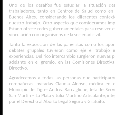
Uno de los desafíos fue estudiar la situación de
trabajadorxs, tanto en Centros de Salud como en 
Buenos Aires, considerando los diferentes contex
nuestro trabajo. Otro aspecto que consideramos impre
Estado ofrece redes gubernamentales para resolver el a
vinculación con organismos de la sociedad civil.
Tanto la exposición de las panelistas como los aport
debates grupales tuvieron como eje el trabajo en
experiencias. Del rico intercambio surgieron nuevas p
adelante en el gremio, en las Comisiones Directiva
Directivo.
Agradecemos a todas las personas que participaro
compañeras invitadas Claudia Alonso, médica en e
Municipio de Tigre; Andrea Barcaglione, Jefa del Servi
San Martín – La Plata y Julia Martino Articulante, in
por el Derecho al Aborto Legal Seguro y Gratuito.