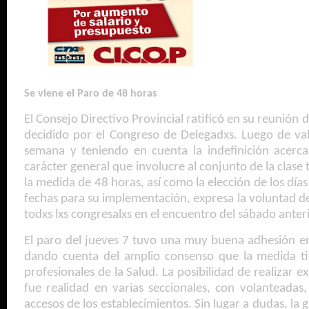
Se viene el Paro de 48 horas
El Consejo Directivo Provincial ratificó en su reunión 
decidido por el Congreso de Delegadxs. Luego de val
semana y teniendo en cuenta la indefinición acer
carácter general que involucre al conjunto de la clase
la medida de 48 horas, así como la elección de los día
fechas para su implementación, expresa la voluntad d
todxs lxs congresalxs en el encuentro del sábado anteri
El paro del jueves 7 tuvo una muy buena adhesión en 
dando cuenta del amplio consenso que la medida ti
profesionales de la Salud. La posibilidad de realizar e
fue realidad en varias seccionales, con volanteadas,
accesos de los establecimientos. Sin lugar a dudas, la g