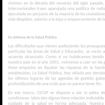
vivimos en la década del noventa del siglo pasado,
internacionales traen aparejada una política de reduc
ejecutada en perjuicio de la mayoría de lxs ciudadanx
más despidos, salarios a la baja y empeoramiento de la
En defensa de la Salud Pública
Las dificultades que vienen padeciendo los presupuesto
particular las áreas de Salud y Educación, se verá
acuerdo alcanzado. Como si no hubiéramos tenido 
nuestro país en el año 2001, volvemos a caer en las
tiene empacho en liquidar las riquezas de la Naci
establecidas. La Salud Pública, hoy sitiada por decisi
los últimos lugares de las agendas de gestión gube
profundización de una crisis que no parece tener fin.
En ese marco, CICOP se dispone a dar la pelea de
condiciones laborales dignas tiene relación indivisible
cuidado de la salud en forma adecuada. Nuestra 