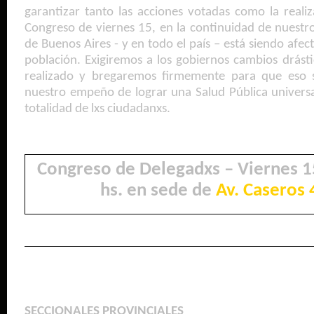
garantizar tanto las acciones votadas como la reali
Congreso de viernes 15, en la continuidad de nuestro
de Buenos Aires - y en todo el país – está siendo afec
población. Exigiremos a los gobiernos cambios drást
realizado y bregaremos firmemente para que eso 
nuestro empeño de lograr una Salud Pública universal
totalidad de lxs ciudadanxs.
Congreso de Delegadxs – Viernes 15
hs. en sede de
Av. Caseros
SECCIONALES PROVINCIALES