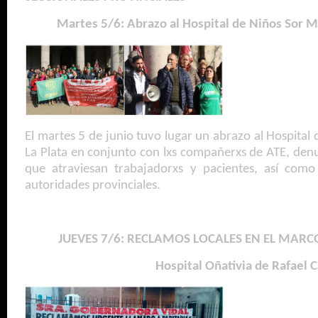
Martes 5/6: Abrazo al Hospital de Niños Sor Ma
El martes 5 de junio tuvo lugar un abrazo al Hospital
La Plata en conjunto con lxs compañerxs de ATE, den
que atraviesan trabajadorxs y pacientes, así como 
autoridades provinciales.
JUEVES 7/6: RECLAMOS LOCALES EN EL MARC
Hospital Oñativia de Rafael 