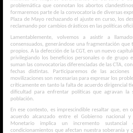
problemática que connotan los abortos clandestinos
formaremos parte de la convocatoria de diversas expre
Plaza de Mayo rechazando el ajuste en curso, los des
reclamando por cambios drásticos en las políticas ofici
Lamentablemente, volvemos a asistir a llama
consensuados, generándose una fragmentación que te
propios. A la defección de la CGT, en un nuevo capít
privilegiando los beneficios personales o de grupo 
suman las convocatorias diferenciadas de las CTA, con
fechas distintas. Participaremos de las accione
movilizaciones son necesarias para expresar los prob
críticamente en tanto la falta de acuerdo dirigencial 
dificultad para enfrentar políticas que agravan la
población.
En ese contexto, es imprescindible resaltar que, en o
acuerdo alcanzado entre el Gobierno nacional y 
Monetario implica un incremento sustancial
condicionamientos que afectan nuestra soberanía y 