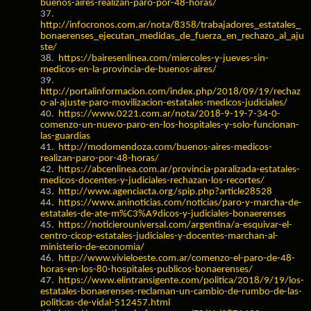
buenos-aires-realizan-paro-por-48-horas/
37.
http://infocronos.com.ar/nota/8358/trabajadores_estatales_
bonaerenses_ejecutan_medidas_de_fuerza_en_rechazo_al_aju
ste/
38.
https://bairesenlinea.com/miercoles-y-jueves-sin-
medicos-en-la-provincia-de-buenos-aires/
39.
http://portalinformacion.com/index.php/2018/09/19/rechaz
o-al-ajuste-paro-movilizacion-estatales-medicos-judiciales/
40.
https://www.0221.com.ar/nota/2018-9-19-7-34-0-
comenzo-un-nuevo-paro-en-los-hospitales-y-solo-funcionan-
las-guardias
41.
http://modomendoza.com/buenos-aires-medicos-
realizan-paro-por-48-horas/
42.
https://abcenlinea.com.ar/provincia-paralizada-estatales-
medicos-docentes-y-judiciales-rechazan-los-recortes/
43.
http://www.agenciacta.org/spip.php?article28528
44.
https://www.aninoticias.com/noticias/paro-y-marcha-de-
estatales-de-ate-m%C3%A9dicos-y-judiciales-bonaerenses
45.
https://noticierouniversal.com/argentina/a-esquivar-el-
centro-cicop-estatales-judiciales-y-docentes-marchan-al-
ministerio-de-economia/
46.
http://www.vivieloeste.com.ar/comenzo-el-paro-de-48-
horas-en-los-80-hospitales-publicos-bonaerenses/
47.
https://www.elintransigente.com/politica/2018/9/19/los-
estatales-bonaerenses-reclaman-un-cambio-de-rumbo-de-las-
politicas-de-vidal-512457.html