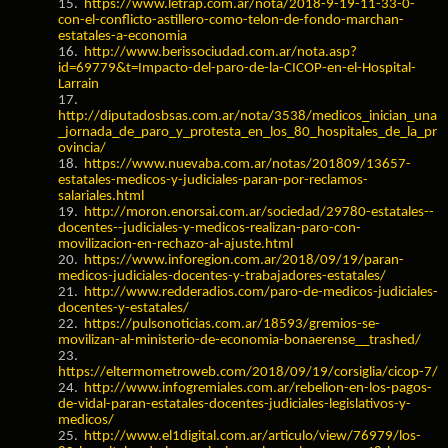
15.
https://www.letrap.com.ar/nota/2018-9-19-11-33-0-
con-el-conflicto-astillero-como-telon-de-fondo-marchan-
estatales-a-economia
16.
http://www.berissociudad.com.ar/nota.asp?
id=69779&t=Impacto-del-paro-de-la-CICOP-en-el-Hospital-
Larrain
17.
http://diputadosbsas.com.ar/nota/3538/medicos_inician_una
_jornada_de_paro_y_protesta_en_los_80_hospitales_de_la_pr
ovincia/
18.
https://www.nuevaba.com.ar/notas/201809/13657-
estatales-medicos-y-judiciales-paran-por-reclamos-
salariales.html
19.
http://moron.enorsai.com.ar/sociedad/29780-estatales--
docentes--judiciales-y-medicos-realizan-paro-con-
movilizacion-en-rechazo-al-ajuste.html
20.
https://www.inforegion.com.ar/2018/09/19/paran-
medicos-judiciales-docentes-y-trabajadores-estatales/
21.
http://www.redderadios.com/paro-de-medicos-judiciales-
docentes-y-estatales/
22.
https://pulsonoticias.com.ar/18593/gremios-se-
movilizan-al-ministerio-de-economia-bonaerense__trashed/
23.
https://eltermometroweb.com/2018/09/19/corsiglia/cicop-7/
24.
http://www.infogremiales.com.ar/rebelion-en-los-pagos-
de-vidal-paran-estatales-docentes-judiciales-legislativos-y-
medicos/
25.
http://www.el1digital.com.ar/articulo/view/76979/los-