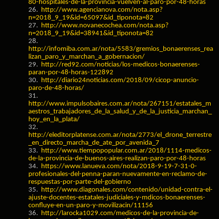
80-hospitales-de-la-provincia-vuelven-al-paro-por-48-horas
26.
http://www.agencianova.com/nota.asp?
n=2018_9_19&id=65097&id_tiponota=82
27.
http://www.novanecochea.com/nota.asp?
n=2018_9_19&id=38941&id_tiponota=82
28.
http://infomiba.com.ar/nota/5583/gremios_bonaerenses_rea
lizan_paro_y_marchan_a_gobernacion/
29.
http://red92.com/noticias/los-medicos-bonaerenses-
paran-por-48-horas-122892
30.
http://diario24noticias.com/2018/09/cicop-anuncio-
paro-de-48-horas/
31.
http://www.impulsobaires.com.ar/nota/267151/estatales_m
aestros_trabajadores_de_la_salud_y_de_la_justicia_marchan_
hoy_en_la_plata/
32.
http://eleditorplatense.com.ar/nota/2773/el_drone_terrestre
_en_directo_marcha_de_ate_por_avenida_7
33.
http://www.tiempopopular.com.ar/2018/1114-medicos-
de-la-provincia-de-buenos-aires-realizan-paro-por-48-horas
34.
https://www.lanueva.com/nota/2018-9-19-7-31-0-
profesionales-del-penna-paran-nuevamente-en-reclamo-de-
respuestas-por-parte-del-gobierno
35.
http://www.diagonales.com/contenido/unidad-contra-el-
ajuste-docentes-estatales-judiciales-y-mdicos-bonaerenses-
confluye-en-un-paro-y-movilizacin/11156
36.
http://larocka1029.com/medicos-de-la-provincia-de-