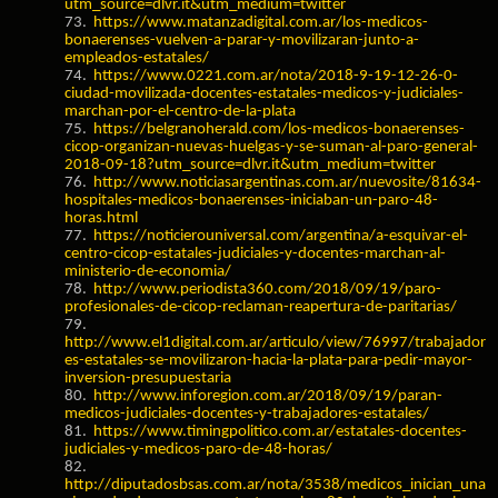
utm_source=dlvr.it&utm_medium=twitter
73.
https://www.matanzadigital.com.ar/los-medicos-
bonaerenses-vuelven-a-parar-y-movilizaran-junto-a-
empleados-estatales/
74.
https://www.0221.com.ar/nota/2018-9-19-12-26-0-
ciudad-movilizada-docentes-estatales-medicos-y-judiciales-
marchan-por-el-centro-de-la-plata
75.
https://belgranoherald.com/los-medicos-bonaerenses-
cicop-organizan-nuevas-huelgas-y-se-suman-al-paro-general-
2018-09-18?utm_source=dlvr.it&utm_medium=twitter
76.
http://www.noticiasargentinas.com.ar/nuevosite/81634-
hospitales-medicos-bonaerenses-iniciaban-un-paro-48-
horas.html
77.
https://noticierouniversal.com/argentina/a-esquivar-el-
centro-cicop-estatales-judiciales-y-docentes-marchan-al-
ministerio-de-economia/
78.
http://www.periodista360.com/2018/09/19/paro-
profesionales-de-cicop-reclaman-reapertura-de-paritarias/
79.
http://www.el1digital.com.ar/articulo/view/76997/trabajador
es-estatales-se-movilizaron-hacia-la-plata-para-pedir-mayor-
inversion-presupuestaria
80.
http://www.inforegion.com.ar/2018/09/19/paran-
medicos-judiciales-docentes-y-trabajadores-estatales/
81.
https://www.timingpolitico.com.ar/estatales-docentes-
judiciales-y-medicos-paro-de-48-horas/
82.
http://diputadosbsas.com.ar/nota/3538/medicos_inician_una