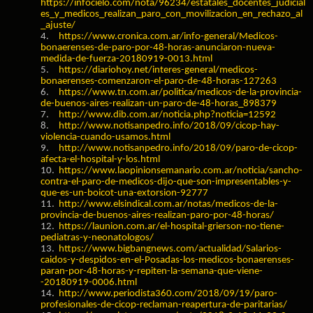
https://infocielo.com/nota/96234/estatales_docentes_judicial
es_y_medicos_realizan_paro_con_movilizacion_en_rechazo_al
_ajuste/
4.
https://www.cronica.com.ar/info-general/Medicos-
bonaerenses-de-paro-por-48-horas-anunciaron-nueva-
medida-de-fuerza-20180919-0013.html
5.
https://diariohoy.net/interes-general/medicos-
bonaerenses-comenzaron-el-paro-de-48-horas-127263
6.
https://www.tn.com.ar/politica/medicos-de-la-provincia-
de-buenos-aires-realizan-un-paro-de-48-horas_898379
7.
http://www.dib.com.ar/noticia.php?noticia=12592
8.
http://www.notisanpedro.info/2018/09/cicop-hay-
violencia-cuando-usamos.html
9.
http://www.notisanpedro.info/2018/09/paro-de-cicop-
afecta-el-hospital-y-los.html
10.
https://www.laopinionsemanario.com.ar/noticia/sancho-
contra-el-paro-de-medicos-dijo-que-son-impresentables-y-
que-es-un-boicot-una-extorsion-92777
11.
http://www.elsindical.com.ar/notas/medicos-de-la-
provincia-de-buenos-aires-realizan-paro-por-48-horas/
12.
https://launion.com.ar/el-hospital-grierson-no-tiene-
pediatras-y-neonatologos/
13.
https://www.bigbangnews.com/actualidad/Salarios-
caidos-y-despidos-en-el-Posadas-los-medicos-bonaerenses-
paran-por-48-horas-y-repiten-la-semana-que-viene-
-20180919-0006.html
14.
http://www.periodista360.com/2018/09/19/paro-
profesionales-de-cicop-reclaman-reapertura-de-paritarias/