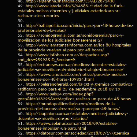
48.
http://argentina.shafaqna.com/ES/AL/2871430
49.
http://www.latecla.info/5/94585-ciudad-de-la-furia-
estatales-mdicos-docentes-y-judiciales-exteriorizarn-su-
rechazo-a-los-recortes
50.
51.
http://bahiapolitica.com/inicio/paro-por-48-horas-de-los-
profesionales-de-la-salud/
52.
https://sonidogremial.com.ar/sonidogremial/paro-y-
movilizacion-de-los-judiciales-bonaerenses-2/
53.
http://www.lamatanzainforma.com.ar/los-80-hospitales-
de-la-provincia-vuelven-al-paro-por-48-horas/
54.
http://www.infoban.com.ar/despachos.asp?
cod_des=95993&ID_Seccion=9
55.
http://extranews.com.ar/medicos-docentes-estatales-
judiciales-se-movilizan-al-ministerio-trabajo-bonaerense/
56.
https://www.lanoticia1.com/noticia/paro-de-medicos-
bonaerenses-por-48-horas-109334.html
57.
https://belgranoherald.com/la-cgt-y-gremios-combativos-
ratificaron-paro-para-el-25-de-septiembre-2018-09-19
58.
http://www.pais24.com/index.php?
go=n&id=336295&x=Me;dicos-realizan-un-paro-de-48-horas
59.
https://mundopoliticodiario.com/medicos-de-la-
provincia-de-buenos-aires-realizan-paro-por-48-horas/
60.
http://laopinion.com.ar/estatales-medicos-judiciales-y-
docentes-se-movilizaron-por-salarios/
61.
https://www.aplanus.com.ar/2018/09/estatales-
bonaerenses-impulsan-un-paro.html
62.
https://datosur.com.ar/sociedad/2018/09/19/guernica-