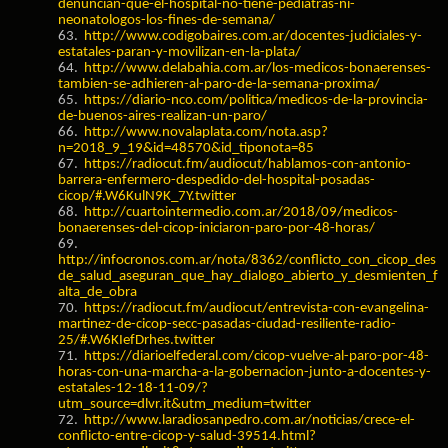
denuncian-que-el-hospital-no-tiene-pediatras-ni-
neonatologos-los-fines-de-semana/
63.
http://www.codigobaires.com.ar/docentes-judiciales-y-
estatales-paran-y-movilizan-en-la-plata/
64.
http://www.delabahia.com.ar/los-medicos-bonaerenses-
tambien-se-adhieren-al-paro-de-la-semana-proxima/
65.
https://diario-nco.com/politica/medicos-de-la-provincia-
de-buenos-aires-realizan-un-paro/
66.
http://www.novalaplata.com/nota.asp?
n=2018_9_19&id=48570&id_tiponota=85
67.
https://radiocut.fm/audiocut/hablamos-con-antonio-
barrera-enfermero-despedido-del-hospital-posadas-
cicop/#.W6KulN9K_7Y.twitter
68.
http://cuartointermedio.com.ar/2018/09/medicos-
bonaerenses-del-cicop-iniciaron-paro-por-48-horas/
69.
http://infocronos.com.ar/nota/8362/conflicto_con_cicop_des
de_salud_aseguran_que_hay_dialogo_abierto_y_desmienten_f
alta_de_obra
70.
https://radiocut.fm/audiocut/entrevista-con-evangelina-
martinez-de-cicop-secc-pasadas-ciudad-resiliente-radio-
25/#.W6KIefDrhes.twitter
71.
https://diarioelfederal.com/cicop-vuelve-al-paro-por-48-
horas-con-una-marcha-a-la-gobernacion-junto-a-docentes-y-
estatales-12-18-11-09/?
utm_source=dlvr.it&utm_medium=twitter
72.
http://www.laradiosanpedro.com.ar/noticias/crece-el-
conflicto-entre-cicop-y-salud-39514.html?