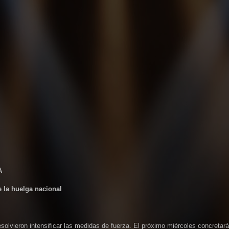
A
e la huelga nacional
solvieron intensificar las medidas de fuerza. El próximo miércoles concretar