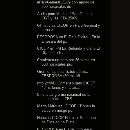
#ParoGeneral 25/09 con apoyo de
600 hospitales de ...
Audio para Medios #ParoGeneral
CGT y las CTA 25/09...
64 noticias CICOP en Paro General y
otras >
FESPROSA en El País Digital | En la
antesala del p...
CICOP en FM La Redonda y diario El
Día de La Plata...
Comienza un paro por 36 horas en
600 hospitales pú...
Gremio nacional Salud pública
FESPROSA (30 mil afi...
Info 24/09》Comenzó paro CICOP
48 hs lunes y martes...
5 noticias gremio nacional de la
salud pública FES...
Marta Márquez, CICOP: “Ponen la
salud en riesgo po...
Noticias CICOP Hospital San Juan
de Dios en La Plata
FESPROSA en Clarín, Infobae y