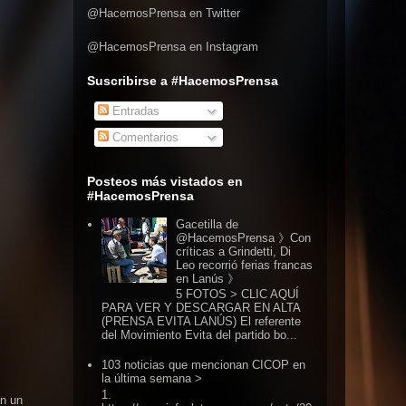
@HacemosPrensa en Twitter
@HacemosPrensa en Instagram
Suscribirse a #HacemosPrensa
Entradas
Comentarios
Posteos más vistados en
#HacemosPrensa
Gacetilla de
@HacemosPrensa 》Con
críticas a Grindetti, Di
Leo recorrió ferias francas
en Lanús 》
5 FOTOS > CLIC AQUÍ
PARA VER Y DESCARGAR EN ALTA
(PRENSA EVITA LANÚS) El referente
del Movimiento Evita del partido bo...
103 noticias que mencionan CICOP en
la última semana >
1.
án un