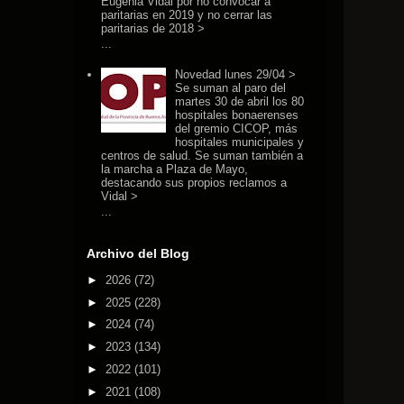
Eugenia Vidal por no convocar a
paritarias en 2019 y no cerrar las
paritarias de 2018 >
...
Novedad lunes 29/04 >
Se suman al paro del
martes 30 de abril los 80
hospitales bonaerenses
del gremio CICOP, más
hospitales municipales y
centros de salud. Se suman también a
la marcha a Plaza de Mayo,
destacando sus propios reclamos a
Vidal >
...
Archivo del Blog
►
2026
(72)
►
2025
(228)
►
2024
(74)
►
2023
(134)
►
2022
(101)
►
2021
(108)