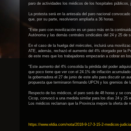
paro de actividades los médicos de los hospitales públicos, 
La protesta será en la antesala del paro nacional convocado 
que, por su parte, resolvieron ampliarla a 36 horas.
"Este paro con movilización es un paso más en la continuida
Autónoma y las demás centrales sindicales del 24 y 25 de se
En el caso de la huelga del miércoles, incluirá una moviliza
ATE, además, rechazó el aumento del 4% otorgado por la Prov
de este mes que los trabajadores empezarán a cobrar en los
"Este aumento del 4% consolida la pérdida del poder adquis
que poco tiene que ver con el 24.1% de inflación acumulado 
la gobernadora el 27 de junio de este año para discutir un a
propuesta que terminaron firmando UPCN y los gremios de 
Respecto de los médicos, el paro será de 48 horas y se conc
Cicop, convocó a una medida similar para los días 24 y 25 e
Los médicos reclaman que la Provincia mejore la oferta de r
https://www.eldia.com/nota/2018-9-17-3-15-2-medicos-judicial