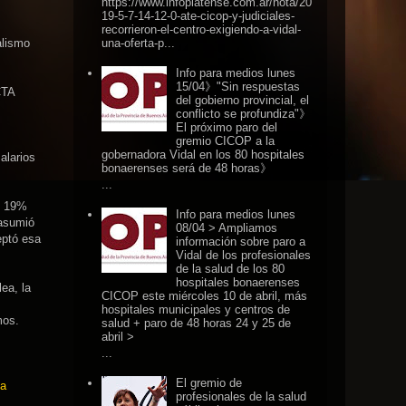
https://www.infoplatense.com.ar/nota/20
19-5-7-14-12-0-ate-cicop-y-judiciales-
recorrieron-el-centro-exigiendo-a-vidal-
una-oferta-p...
alismo
Info para medios lunes
15/04》"Sin respuestas
CTA
del gobierno provincial, el
conflicto se profundiza"》
El próximo paro del
gremio CICOP a la
gobernadora Vidal en los 80 hospitales
alarios
bonaerenses será de 48 horas》
...
e 19%
Info para medios lunes
 asumió
08/04 > Ampliamos
eptó esa
información sobre paro a
Vidal de los profesionales
de la salud de los 80
hospitales bonaerenses
ea, la
CICOP este miércoles 10 de abril, más
hospitales municipales y centros de
mos.
salud + paro de 48 horas 24 y 25 de
abril >
...
El gremio de
ia
profesionales de la salud