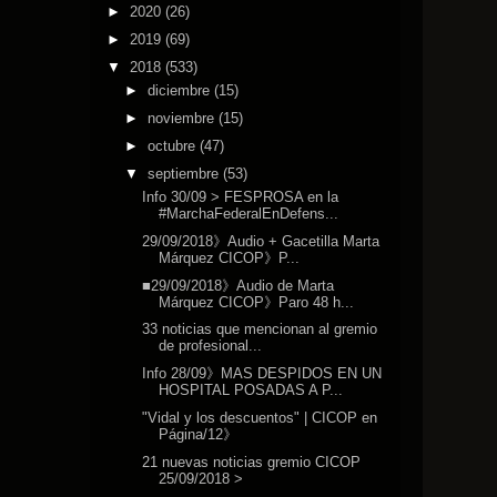
►
2020
(26)
►
2019
(69)
▼
2018
(533)
►
diciembre
(15)
►
noviembre
(15)
►
octubre
(47)
▼
septiembre
(53)
Info 30/09 > FESPROSA en la
#MarchaFederalEnDefens...
29/09/2018》Audio + Gacetilla Marta
Márquez CICOP》P...
■29/09/2018》Audio de Marta
Márquez CICOP》Paro 48 h...
33 noticias que mencionan al gremio
de profesional...
Info 28/09》MAS DESPIDOS EN UN
HOSPITAL POSADAS A P...
"Vidal y los descuentos" | CICOP en
Página/12》
21 nuevas noticias gremio CICOP
25/09/2018 >