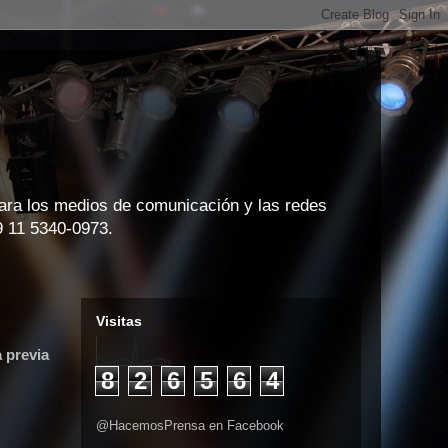
para los medios de comunicación y las redes
9 11 5340-0973.
Visitas
 previa
8
2
6
5
6
4
@HacemosPrensa en Facebook