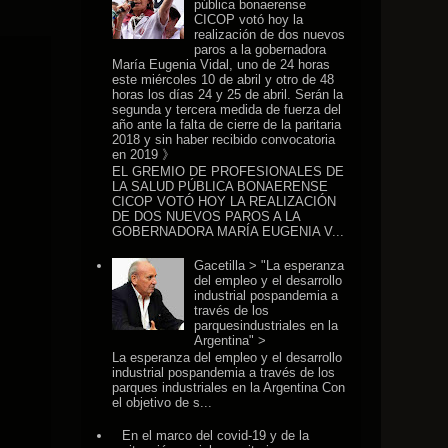
pública bonaerense
CICOP votó hoy la
realización de dos nuevos
paros a la gobernadora
María Eugenia Vidal, uno de 24 horas
este miércoles 10 de abril y otro de 48
horas los días 24 y 25 de abril. Serán la
segunda y tercera medida de fuerza del
año ante la falta de cierre de la paritaria
2018 y sin haber recibido convocatoria
en 2019 》
EL GREMIO DE PROFESIONALES DE
LA SALUD PÚBLICA BONAERENSE
CICOP VOTÓ HOY LA REALIZACIÓN
DE DOS NUEVOS PAROS A LA
GOBERNADORA MARÍA EUGENIA V...
Gacetilla > "La esperanza
del empleo y el desarrollo
industrial pospandemia a
través de los
parquesindustriales en la
Argentina" >
La esperanza del empleo y el desarrollo
industrial pospandemia a través de los
parques industriales en la Argentina Con
el objetivo de s...
En el marco del covid-19 y de la