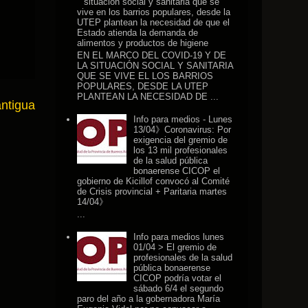
situación social y sanitaria que se
vive en los barrios populares, desde la
UTEP plantean la necesidad de que el
Estado atienda la demanda de
alimentos y productos de higiene
EN EL MARCO DEL COVID-19 Y DE
LA SITUACIÓN SOCIAL Y SANITARIA
QUE SE VIVE EL LOS BARRIOS
POPULARES, DESDE LA UTEP
PLANTEAN LA NECESIDAD DE ...
antigua
Info para medios - Lunes
13/04》Coronavirus: Por
exigencia del gremio de
los 13 mil profesionales
de la salud pública
bonaerense CICOP el
gobierno de Kicillof convocó al Comité
de Crisis provincial + Paritaria martes
14/04》
...
Info para medios lunes
01/04 > El gremio de
profesionales de la salud
pública bonaerense
CICOP podría votar el
sábado 6/4 el segundo
paro del año a la gobernadora María