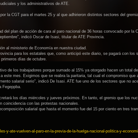
judiciales y los administrativos de ATE.
por la CGT para el martes 25 y al que adhirieron distintos sectores del gremi
d del plan de acción de cara al paro nacional de 36 horas convocado por la 
ptiembre", indicó Oscar de Isasi, titular de ATE Provincia.
ción al ministerio de Economía en nuestra ciudad.
incia para los estatales que, como anticipó este diario, se pagará con los s
 primeros días de octubre.
itivo de los trabajadores porque sumado al 15% ya otorgado hacen un total d
a este mes. Exigimos que se reabra la paritaria, tal cual el compromiso que
umento salarial serio", indicó De Isasi. ATE fue uno de los sectores que no ac
la Fegeppba.
retará los días miércoles y jueves próximos. En tanto, el gremio que los nucl
n coincidencia con las protestas nacionales.
ecomposición salarial que hasta el momento fue del 15 por ciento en tres tra
es-y-ate-vuelven-al-paro-en-la-previa-de-la-huelga-nacional-politica-y-econom