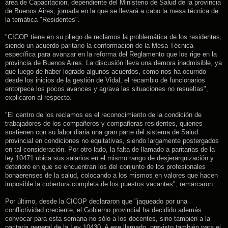
área de Capacitación, dependiente del Ministerio de Salud de la provincia
de Buenos Aires, jornada en la que se llevará a cabo la mesa técnica de
la temática "Residentes".
"CICOP tiene en su pliego de reclamos la problemática de los residentes,
siendo un acuerdo paritario la conformación de la Mesa Técnica
específica para avanzar en la reforma del Reglamento que los rige en la
provincia de Buenos Aires. La discusión lleva una demora inadmisible, ya
que luego de haber logrado algunos acuerdos, como nos ha ocurrido
desde los inicios de la gestión de Vidal, el recambio de funcionarios
entorpece los pocos avances y agrava las situaciones no resueltas",
explicaron al respecto.
"El centro de los reclamos es el reconocimiento de la condición de
trabajadores de los compañeros y compañeras residentes, quienes
sostienen con su labor diaria una gran parte del sistema de Salud
provincial en condiciones no equitativas, siendo largamente postergados
en tal consideración. Por otro lado, la falta de llamado a paritarias de la
ley 10471 ubica sus salarios en el mismo rango de desjerarquización y
deterioro en que se encuentran los del conjunto de los profesionales
bonaerenses de la salud, colocando a los mismos en valores que hacen
imposible la cobertura completa de los puestos vacantes", remarcaron.
Por último, desde la CICOP declararon que "jaqueado por una
conflictividad creciente, el Gobierno provincial ha decidido además
convocar para esta semana no sólo a los docentes, sino también a la
paritaria general de la Ley 10430. A ese llamado, previsto también para el