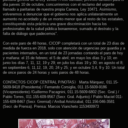
día jueves 10 de octubre, concurriremos con el reclamo del urgente
llamado a paritarias de nuestra propia Carrera, Ley 10471. Asimismo,
volveremos a denunciar que el gobierno nos aplica unilateralmente un
aumento no acordado y de un monto menor que al resto de los estatales,
constituyendo esta práctica una grave discriminación hacia los
profesionales de la salud pública bonaerense, sumado al destrato y la
falta de diálogo que padecemos".
Con este paro de 48 horas, CICOP completará con un total de 23 días de
medida de fuerza en 2018, solo con atención de urgencias por guardia y a
pacientes internados, en un total de 23 jornadas contando el paro de hoy
y mañana: el 15 de febrero; el 5 de abril; en mayo los días 3 y 10; en
junio los días 7, 11, 12, 19 y 29; en julio los días 19 y 30; en agosto el 8;
en septiembre 6, 11,12, 19, 20, 24 y 25; y en octubre 3,4, 9 y 10. Un total
de once paros de 24 horas y seis paros de 48 horas.
CONTACTOS CICOP CENTRAL P/NOTAS
Marta Márquez, 011.15-
》
5609-9418 (Presidenta) / Fernando Corsiglia, 011.15-5609-9186
(Vicepresidente) /Guillermo Pacagnini, 011.15-5609-6802 (Sec. Gral.) /
Pablo Torres, 011.155-609-9567 (Secr. Gral. Adjunto) / Pablo Maciel 011-
155-609-8467 (Secr. Gremial) / Aníbal Aristizabal, 011.156-046-3581
(Secr. de Prensa). Prensa: Marcos Viancheto 1153400973