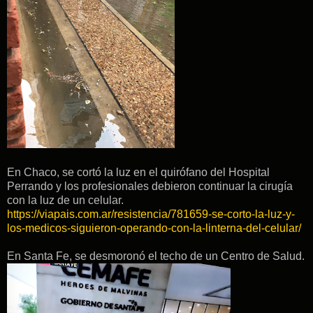
En Chaco, se cortó la luz en el quirófano del Hospital
Perrando y los profesionales debieron continuar la cirugía
con la luz de un celular.
https://viapais.com.ar/resistencia/781659-se-corto-la-luz-y-
los-medicos-siguieron-operando-con-la-linterna-del-celular/
En Santa Fe, se desmoronó el techo de un Centro de Salud.