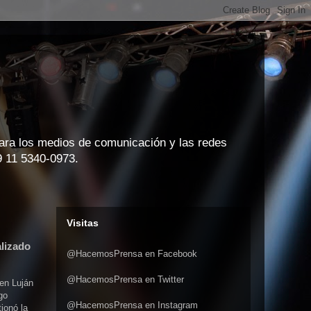
para los medios de comunicación y las redes
9 11 5340-0973.
Visitas
alizado
@HacemosPrensa en Facebook
@HacemosPrensa en Twitter
 en Luján
go
@HacemosPrensa en Instagram
ionó la