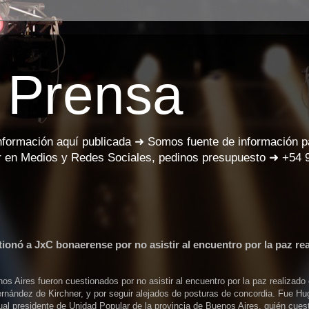
 Prensa
información aquí publicada ➜ Somos fuente de información 
 en Medios y Redes Sociales, pedinos presupuesto ➜ +54 
ionó a JxC bonaerense por no asistir al encuentro por la paz re
os Aires fueron cuestionados por no asistir al encuentro por la paz realizado
Fernández de Kirchner, y por seguir alejados de posturas de concordia. Fue Hu
al presidente de Unidad Popular de la provincia de Buenos Aires, quién cuest