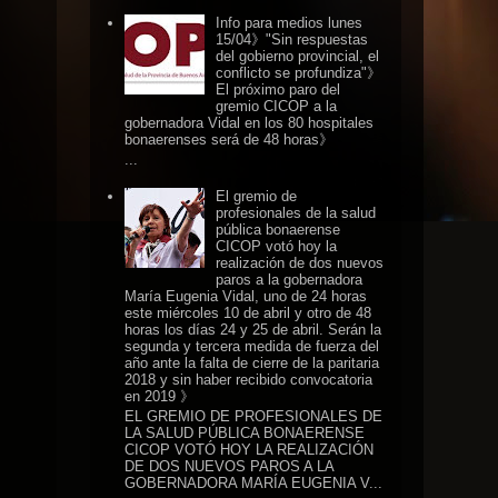
Info para medios lunes
15/04》"Sin respuestas
del gobierno provincial, el
conflicto se profundiza"》
El próximo paro del
gremio CICOP a la
gobernadora Vidal en los 80 hospitales
bonaerenses será de 48 horas》
...
El gremio de
profesionales de la salud
pública bonaerense
CICOP votó hoy la
realización de dos nuevos
paros a la gobernadora
María Eugenia Vidal, uno de 24 horas
este miércoles 10 de abril y otro de 48
horas los días 24 y 25 de abril. Serán la
segunda y tercera medida de fuerza del
año ante la falta de cierre de la paritaria
2018 y sin haber recibido convocatoria
en 2019 》
EL GREMIO DE PROFESIONALES DE
LA SALUD PÚBLICA BONAERENSE
CICOP VOTÓ HOY LA REALIZACIÓN
DE DOS NUEVOS PAROS A LA
GOBERNADORA MARÍA EUGENIA V...