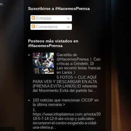
ón,
Suscribirse a #HacemosPrensa
Entradas
Comentarios
Posteos más vistados en
#HacemosPrensa
Gacetilla de
@HacemosPrensa 》Con
críticas a Grindetti, Di
Leo recorrió ferias francas
en Lanús 》
5 FOTOS > CLIC AQUÍ
PARA VER Y DESCARGAR EN ALTA
(PRENSA EVITA LANÚS) El referente
del Movimiento Evita del partido bo...
103 noticias que mencionan CICOP en
la última semana >
1.
https://www.infoplatense.com.ar/nota/20
19-5-7-14-12-0-ate-cicop-y-judiciales-
recorrieron-el-centro-exigiendo-a-vidal-
una-oferta-p...