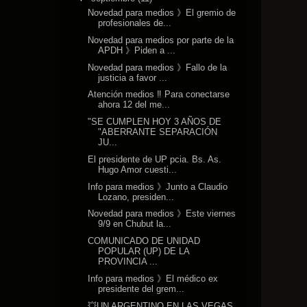
Novedad para medios 》El gremio de
profesionales de...
Novedad para medios por parte de la
APDH 》Piden a ...
Novedad para medios 》Fallo de la
justicia a favor ...
Atención medios ‼️ Para conectarse
ahora 12 del me...
"SE CUMPLEN HOY 3 AÑOS DE
"ABERRANTE SEPARACIÓN
JU...
El presidente de UP pcia. Bs. As.
Hugo Amor cuesti...
Info para medios 》Junto a Claudio
Lozano, presiden...
Novedad para medios 》Este viernes
9/9 en Chubut la...
COMUNICADO DE UNIDAD
POPULAR (UP) DE LA
PROVINCIA ...
Info para medios 》El médico ex
presidente del grem...
💥UN ARGENTINO EN LAS VEGAS