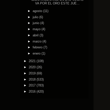
VA POR EL ORO ESTE JUE...
►
agosto
(11)
►
julio
(6)
►
junio
(4)
►
mayo
(4)
►
abril
(3)
►
marzo
(4)
►
febrero
(7)
►
enero
(1)
►
2021
(108)
►
2020
(26)
►
2019
(69)
►
2018
(533)
►
2017
(783)
►
2016
(420)