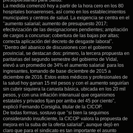
La medida comenzó hoy a partir de la hora cero en los 80
hospitales bonaerenses, así como en los establecimientos
municipales y centros de salud. La exigencia se centra en el
"aumento salarial; aumento de presupuesto 2017;
efectivización de las designaciones pendientes; ampliación
de cargos a concursar; cobertura de las bajas por altas;
correcta aplicación del decreto de desgaste laboral".
"Dentro del abanico de discusiones con el gobierno
provincial, se destacan dos: primero, la tercera propuesta en
paritarias del segundo semestre del gobierno de Vidal,
elevó a un promedio de 34% el aumento salarial para los
ingresantes, tomando de base diciembre de 2015 a
diciembre de 2016. Estos estos médicos y profesionales de
la salud hoy ganan 15 mil pesos y con el aumento seguirían
sin cubrir siquiera la canasta básica, ubicada en los 20 mil
pesos, y con una inflación interanual que organismos
estatales y privados fijan por arriba del 45 por ciento",
explicó Fernando Corsiglia, titular de la CICOP.
De todas formas, sostuvo que "si bien la seguimos
considerando insuficiente, la CICOP valora la propuesta de
mejora en la suba de la oferta salarial", aunque dejó en
claro que para el sindicato es tan importante el asunto