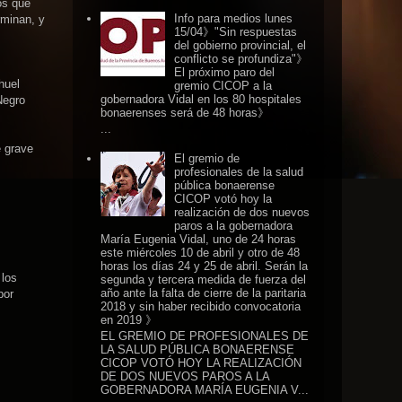
os que
Info para medios lunes
rminan, y
15/04》"Sin respuestas
del gobierno provincial, el
conflicto se profundiza"》
El próximo paro del
huel
gremio CICOP a la
gobernadora Vidal en los 80 hospitales
Negro
bonaerenses será de 48 horas》
...
e grave
El gremio de
profesionales de la salud
pública bonaerense
CICOP votó hoy la
realización de dos nuevos
paros a la gobernadora
María Eugenia Vidal, uno de 24 horas
este miércoles 10 de abril y otro de 48
horas los días 24 y 25 de abril. Serán la
 los
segunda y tercera medida de fuerza del
año ante la falta de cierre de la paritaria
por
2018 y sin haber recibido convocatoria
en 2019 》
EL GREMIO DE PROFESIONALES DE
LA SALUD PÚBLICA BONAERENSE
CICOP VOTÓ HOY LA REALIZACIÓN
DE DOS NUEVOS PAROS A LA
GOBERNADORA MARÍA EUGENIA V...