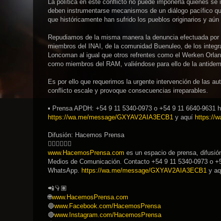
La política en este conflicto no puede imponerla quienes se 
deben instrumentarse mecanismos de un diálogo pacífico qu
que históricamente han sufrido los pueblos originarios y aún
Repudiamos de la misma manera la denuncia efectuada por P
miembros del INAI, de la comunidad Buenuleo, de los integr
Loncoman al igual que otros refrentes como el Werken Orla
como miembros del RAM, valiéndose para ello de la antidemoc
Es por ello que requerimos la urgente intervención de las au
conflicto escale y provoque consecuencias irreparables.
▪︎ Prensa APDH: +54 9 11 5340-0973 o +54 9 11 6640-9631 
https://wa.me/message/GXYAV2AIA3ECB1
y aquí
https:/
Difusión: Hacemos Prensa
👇🏽👇🏽👇🏽
www.HacemosPrensa.com
es un espacio de prensa, difusió
Medios de Comunicación. Contacto +54 9 11 5340-0973 o +5
WhatsApp.
https://wa.me/message/GXYAV2AIA3ECB1
y a
📲👇🏽
🌐
www.HacemosPrensa.com
🔵
www.Facebook.com/HacemosPrensa
🔴
www.Instagram.com/HacemosPrensa