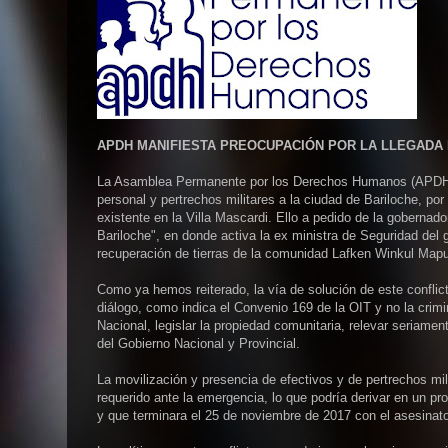
APDH MANIFIESTA PREOCUPACIÓN POR LA LLEGADA
La Asamblea Permanente por los Derechos Humanos (APDH) 
personal y pertrechos militares a la ciudad de Bariloche, por 
existente en la Villa Mascardi. Ello a pedido de la goberna
Bariloche", en donde activa la ex ministra de Seguridad del go
recuperación de tierras de la comunidad Lafken Winkul Mapu
Como ya hemos reiterado, la vía de solución de este conflict
diálogo, como indica el Convenio 169 de la OIT y no la crim
Nacional, legislar la propiedad comunitaria, relevar seriamen
del Gobierno Nacional y Provincial.
La movilización y presencia de efectivos y de pertrechos mil
requerido ante la emergencia, lo que podría derivar en un p
y que terminara el 25 de noviembre de 2017 con el asesinat