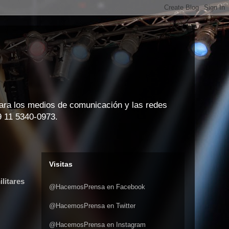
para los medios de comunicación y las redes
9 11 5340-0973.
Visitas
litares
@HacemosPrensa en Facebook
@HacemosPrensa en Twitter
@HacemosPrensa en Instagram