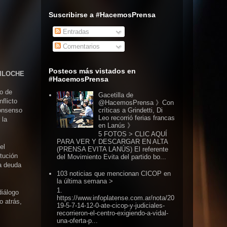
Suscribirse a #HacemosPrensa
Entradas
Comentarios
Posteos más vistados en
RILOCHE
#HacemosPrensa
o de
Gacetilla de
nflicto
@HacemosPrensa 》Con
críticas a Grindetti, Di
Consenso
Leo recorrió ferias francas
 la
en Lanús 》
5 FOTOS > CLIC AQUÍ
PARA VER Y DESCARGAR EN ALTA
el
(PRENSA EVITA LANÚS) El referente
tución
del Movimiento Evita del partido bo...
na deuda
103 noticias que mencionan CICOP en
la última semana >
1.
diálogo
https://www.infoplatense.com.ar/nota/20
o atrás,
19-5-7-14-12-0-ate-cicop-y-judiciales-
recorrieron-el-centro-exigiendo-a-vidal-
una-oferta-p...