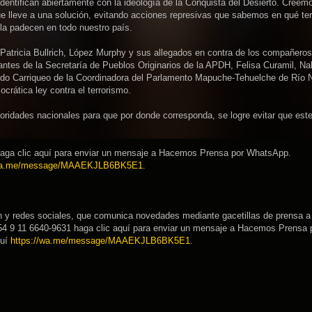
identifican abiertamente con la ideología de la Conquista del Desierto. Creem
e lleve a una solución, evitando acciones represivas que sabemos en qué te
 la padecen en todo nuestro país.
atricia Bullrich, López Murphy y sus allegados en contra de los compañeros
antes de la Secretaría de Pueblos Originarios de la APDH, Felisa Curamil, Na
ndo Carriqueo de la Coordinadora del Parlamento Mapuche-Tehuelche de Río 
rática ley contra el terrorismo.
toridades nacionales para que por donde corresponda, se logre evitar que est
haga clic aquí para enviar un mensaje a Hacemos Prensa por WhatsApp.
/wa.me/message/MAAEKJLB6BK5E1
.
n y redes sociales, que comunica novedades mediante gacetillas de prensa a
4 9 11 6640-9631 haga clic aquí para enviar un mensaje a Hacemos Prensa 
quí
https://wa.me/message/MAAEKJLB6BK5E1
.