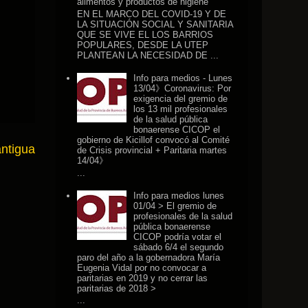
alimentos y productos de higiene
EN EL MARCO DEL COVID-19 Y DE
LA SITUACIÓN SOCIAL Y SANITARIA
QUE SE VIVE EL LOS BARRIOS
POPULARES, DESDE LA UTEP
PLANTEAN LA NECESIDAD DE ...
Info para medios - Lunes
13/04》Coronavirus: Por
exigencia del gremio de
los 13 mil profesionales
de la salud pública
bonaerense CICOP el
gobierno de Kicillof convocó al Comité
antigua
de Crisis provincial + Paritaria martes
14/04》
...
Info para medios lunes
01/04 > El gremio de
profesionales de la salud
pública bonaerense
CICOP podría votar el
sábado 6/4 el segundo
paro del año a la gobernadora María
Eugenia Vidal por no convocar a
paritarias en 2019 y no cerrar las
paritarias de 2018 >
...