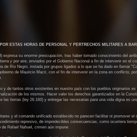
 POR ESTAS HORAS DE PERSONAL Y PERTRECHOS MILITARES A BA
expresa su enorme preocupación, tras haber tomado conocimiento del arrib
tierra y por aire, enviados por el Gobierno Nacional a fin de intervenir en el co
dora de Río Negro, instada por grupos ligados a lo que se ha dado en llamar "
bierno de Mauricio Macri, con el fin de intervenir en la zona en conflicto, por
.
o y de tantos otros existentes en nuestro país con los pueblos originarios es 
inalización de los mismos. Hacer valer los derechos garantizados en la Consti
te las tierras (ley 26.160) y entregar las necesarias para una vida digna es u
itares y el comando unificado establecido no parecen facilitar ni promover el 
rocedimiento represivo, de impredecibles consecuencias, como ocurriera tiemp
o de Rafael Nahuel, crimen aún impune.