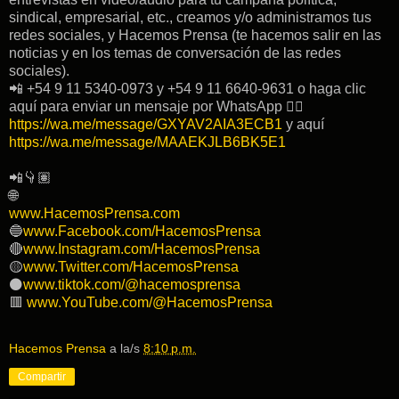
sindical, empresarial, etc., creamos y/o administramos tus
redes sociales, y Hacemos Prensa (te hacemos salir en las
noticias y en los temas de conversación de las redes
sociales).
📲 +54 9 11 5340-0973 y +54 9 11 6640-9631 o haga clic
aquí para enviar un mensaje por WhatsApp 👉🏽
https://wa.me/message/GXYAV2AIA3ECB1
y aquí
https://wa.me/message/MAAEKJLB6BK5E1
📲👇🏽
🌐
www.HacemosPrensa.com
🔵
www.Facebook.com/HacemosPrensa
🔴
www.Instagram.com/HacemosPrensa
🟡
www.Twitter.com/HacemosPrensa
⚫️
www.tiktok.com/@hacemosprensa
🟥
www.YouTube.com/@HacemosPrensa
Hacemos Prensa
a la/s
8:10 p.m.
Compartir