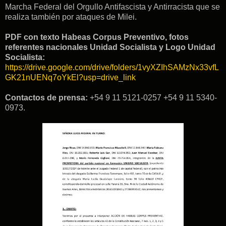
Marcha Federal del Orgullo Antifascista y Antirracista que se
realiza también por ataques de Milei.
PDF con texto Habeas Corpus Preventivo, fotos
referentes nacionales Unidad Socialista y Logo Unidad
Socialista:
https://drive.google.com/drive/folders/1vyXZIhSAMzNx33vfL
GK21nUENq7oYkEl?usp=drive_link
Contactos de prensa:
+54 9 11 5121-0257 +54 9 11 5340-
0973.