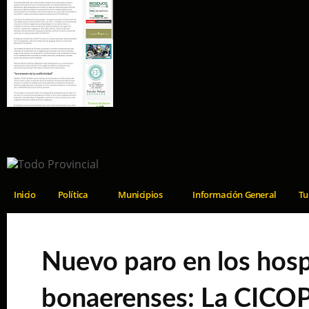
Inicio
Política
Municipios
Información General
Tu
Nuevo paro en los hosp
bonaerenses: La CICOP