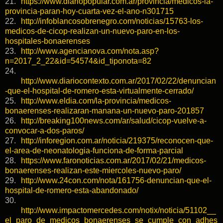
21.
https://www.diariopopular.com.ar/provincia/medicos-la-
provincia-paran-hoy-cuarta-vez-el-ano-n301715
22.
http://infoblancosobrenegro.com/noticias/15763-los-
medicos-de-cicop-realizan-un-nuevo-paro-en-los-
hospitales-bonaerenses
23.
http://www.agencianova.com/nota.asp?
n=2017_2_22&id=54574&id_tiponota=82
24.
http://www.diariocontexto.com.ar/2017/02/22/denuncian
-que-el-hospital-de-romero-esta-virtualmente-cerrado/
25.
http://www.eldia.com/la-provincia/medicos-
bonaerenses-realizaran-manana-un-nuevo-paro-201857
26.
http://breaking100news.com/ar/salud/cicop-vuelve-a-
convocar-a-dos-paros/
27.
http://inforegion.com.ar/noticia/219375/reconocen-que-
el-area-de-neonatologia-funciona-de-forma-parcial
28.
https://www.faronoticias.com.ar/2017/02/21/medicos-
bonaerenses-realizan-este-miercoles-nuevo-paro/
29.
http://www.24con.com/nota/161756-denuncian-que-el-
hospital-de-romero-esta-abandonado/
30.
http://www.impactomercedes.com/notix/noticia/51102__
el_paro_de_medicos_bonaerenses_se_cumple_con_adhes