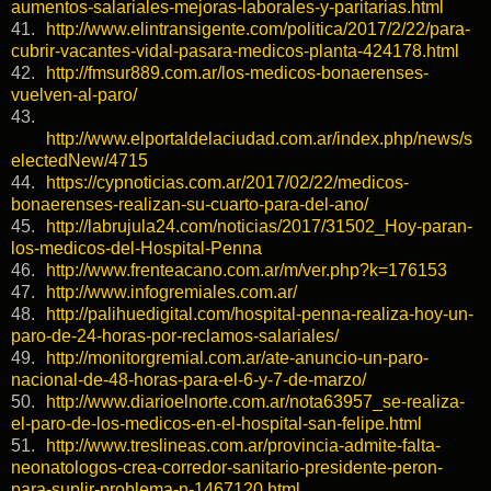
aumentos-salariales-mejoras-laborales-y-paritarias.html
41.
http://www.elintransigente.com/politica/2017/2/22/para-
cubrir-vacantes-vidal-pasara-medicos-planta-424178.html
42.
http://fmsur889.com.ar/los-medicos-bonaerenses-
vuelven-al-paro/
43.
http://www.elportaldelaciudad.com.ar/index.php/news/s
electedNew/4715
44.
https://cypnoticias.com.ar/2017/02/22/medicos-
bonaerenses-realizan-su-cuarto-para-del-ano/
45.
http://labrujula24.com/noticias/2017/31502_Hoy-paran-
los-medicos-del-Hospital-Penna
46.
http://www.frenteacano.com.ar/m/ver.php?k=176153
47.
http://www.infogremiales.com.ar/
48.
http://palihuedigital.com/hospital-penna-realiza-hoy-un-
paro-de-24-horas-por-reclamos-salariales/
49.
http://monitorgremial.com.ar/ate-anuncio-un-paro-
nacional-de-48-horas-para-el-6-y-7-de-marzo/
50.
http://www.diarioelnorte.com.ar/nota63957_se-realiza-
el-paro-de-los-medicos-en-el-hospital-san-felipe.html
51.
http://www.treslineas.com.ar/provincia-admite-falta-
neonatologos-crea-corredor-sanitario-presidente-peron-
para-suplir-problema-n-1467120.html