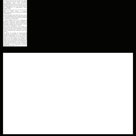
Estatales
sacaron tres
conflictos a la
calle