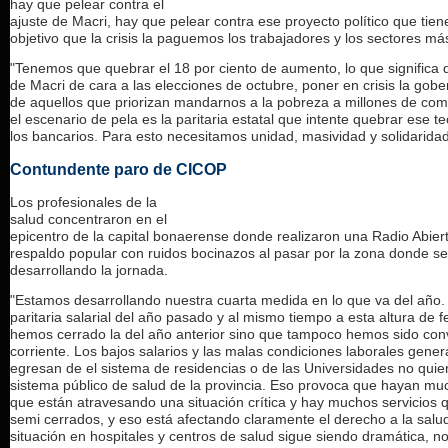
hay que pelear contra el
ajuste de Macri, hay que pelear contra ese proyecto político que tien
objetivo que la crisis la paguemos los trabajadores y los sectores más
"Tenemos que quebrar el 18 por ciento de aumento, lo que significa de
de Macri de cara a las elecciones de octubre, poner en crisis la gober
de aquellos que priorizan mandarnos a la pobreza a millones de comp
el escenario de pela es la paritaria estatal que intente quebrar ese 
los bancarios. Para esto necesitamos unidad, masividad y solidarida
Contundente paro de CICOP
Los profesionales de la
salud concentraron en el
epicentro de la capital bonaerense donde realizaron una Radio Abierta
respaldo popular con ruidos bocinazos al pasar por la zona donde s
desarrollando la jornada.
"Estamos desarrollando nuestra cuarta medida en lo que va del año.
paritaria salarial del año pasado y al mismo tiempo a esta altura de 
hemos cerrado la del año anterior sino que tampoco hemos sido con
corriente. Los bajos salarios y las malas condiciones laborales gene
egresan de el sistema de residencias o de las Universidades no quie
sistema público de salud de la provincia. Eso provoca que hayan mu
que están atravesando una situación crítica y hay muchos servicios 
semi cerrados, y eso está afectando claramente el derecho a la salud
situación en hospitales y centros de salud sigue siendo dramática, n