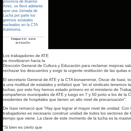
provincia de Buenos
Aires, se llevó adelante
ayer una Jornada de
Lucha por parte los
gremios estatales
nucleados en la CTA
Autónoma.
Compartir este
articulo:
Los trabajadores de ATE
se movilizaron hacia la
Dirección General de Cultura y Educación para reclamar mejoras salar
rechazar los descuentos y exigir la urgente restitución de las quitas 
El secretario General de ATE y la CTA bonaerense, Oscar de Isasi, to
a una multitud de estatales y enfatizó que "en el sindicato tenemos la 
luchas, por esto hoy hemos estado primero en el ministerio de Trabaj
compañeros municipales de ATE y luego en 7 y 50 junto a los de la 
residentes de hospitales que tienen un alto nivel de precarización".
De Isasi remarcó que "Hay que lograr el mayor nivel de unidad. Con 
trabajadores es necesario construir unidad de todos los sectores de t
tiempo que viene. La clave de este momento de la lucha es la masivi
"Si bien es cierto que