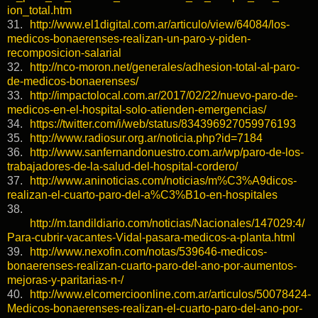
ion_total.htm
31.
http://www.el1digital.com.ar/articulo/view/64084/los-
medicos-bonaerenses-realizan-un-paro-y-piden-
recomposicion-salarial
32.
http://nco-moron.net/generales/adhesion-total-al-paro-
de-medicos-bonaerenses/
33.
http://impactolocal.com.ar/2017/02/22/nuevo-paro-de-
medicos-en-el-hospital-solo-atienden-emergencias/
34.
https://twitter.com/i/web/status/834396927059976193
35.
http://www.radiosur.org.ar/noticia.php?id=7184
36.
http://www.sanfernandonuestro.com.ar/wp/paro-de-los-
trabajadores-de-la-salud-del-hospital-cordero/
37.
http://www.aninoticias.com/noticias/m%C3%A9dicos-
realizan-el-cuarto-paro-del-a%C3%B1o-en-hospitales
38.
http://m.tandildiario.com/noticias/Nacionales/147029:4/
Para-cubrir-vacantes-Vidal-pasara-medicos-a-planta.html
39.
http://www.nexofin.com/notas/539646-medicos-
bonaerenses-realizan-cuarto-paro-del-ano-por-aumentos-
mejoras-y-paritarias-n-/
40.
http://www.elcomercioonline.com.ar/articulos/50078424-
Medicos-bonaerenses-realizan-el-cuarto-paro-del-ano-por-