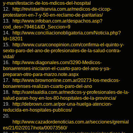
y-manifestacin-de-los-mdicos-del-hospital
12.
http://revistaeltranvia.com.ar/medicos-de-cicop-
protestaron-en-7-y-50-en-reclamo-de-paritarias/
13.
http://www.infoban.com.ar/despachos.asp?
cod_des=79461&ID_Seccion=9
14.
http://www.conciliacionobligatoria.com/Noticia.php?
Id=18201
15.
http://www.curarconopinion.com/confirma-el-quinto-y-
sexto-paro-del-ano-de-profesionales-de-la-salud-contra-
vidal/
16.
http://www.diagonales.com/3290-Medicos-
bonaerenses-iniciaron-el-cuarto-paro-del-ano-y-ya-
preparan-otro-para-marzo.note.aspx
17.
http://www.brownonline.com.ar/20273-los-medicos-
bonaerenses-realizan-cuarto-paro-del-ano
18.
http://varelaaldia.com.ar/medicos-y-profesionales-de-la-
salud-paran-hoy-en-los-80-hospitales-de-la-provincia/
19.
http://debrown.com.ar/por-una-huelga-atencion-
reducida-en-hospitales-publicos/
20.
http://www.cazadordenoticias.com.ar/secciones/gremial
es/21/02/2017/nota/00073560/