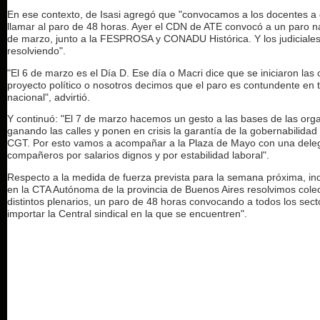
En ese contexto, de Isasi agregó que "convocamos a los docentes a
llamar al paro de 48 horas. Ayer el CDN de ATE convocó a un paro na
de marzo, junto a la FESPROSA y CONADU Histórica. Y los judiciales
resolviendo".
"El 6 de marzo es el Día D. Ese día o Macri dice que se iniciaron las 
proyecto político o nosotros decimos que el paro es contundente en to
nacional", advirtió.
Y continuó: "El 7 de marzo hacemos un gesto a las bases de las org
ganando las calles y ponen en crisis la garantía de la gobernabilidad d
CGT. Por esto vamos a acompañar a la Plaza de Mayo con una deleg
compañeros por salarios dignos y por estabilidad laboral".
Respecto a la medida de fuerza prevista para la semana próxima, in
en la CTA Autónoma de la provincia de Buenos Aires resolvimos colec
distintos plenarios, un paro de 48 horas convocando a todos los sect
importar la Central sindical en la que se encuentren".