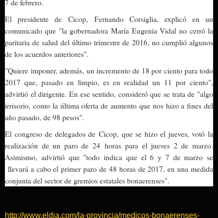
7 de febrero.
El presidente de
Cicop
,
Fernando Corsiglia
, explicó en un
comunicado que "la gobernadora
María Eugenia Vidal
no cerró la
paritaria de salud del último trimestre de 2016, no cumplió algunos
de los acuerdos anteriores".
"
Quiere
imponer, además, un incremento de 18 por ciento para todo
2017 que, pasado en limpio, es en realidad un 11 por ciento",
advirtió el dirigente. En ese sentido, consideró que se trata de "algo
irrisorio, como la última oferta de aumento que nos hizo a fines del
año pasado, de 98 pesos".
El congreso de delegados de
Cicop
, que se hizo el jueves, votó la
realización de un paro de 24
horas
para el jueves 2 de marzo.
Asimismo, advirtió que "todo indica que el 6 y 7 de marzo se
llevará a cabo el primer paro de 48 horas de 2017, en una medida
conjunta del sector de gremios estatales bonaerenses".
http://www.eldia.com/la-provincia/medicos-bonaerenses-