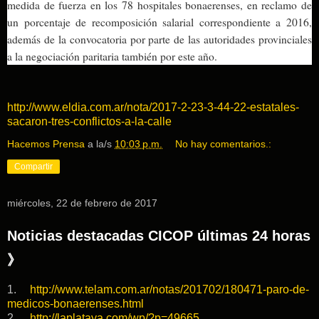
medida de fuerza en los 78 hospitales bonaerenses, en reclamo de
un porcentaje de recomposición salarial correspondiente a 2016,
además de la convocatoria por parte de las autoridades provinciales
a la negociación paritaria también por este año.
http://www.eldia.com.ar/nota/2017-2-23-3-44-22-estatales-
sacaron-tres-conflictos-a-la-calle
Hacemos Prensa
a la/s
10:03 p.m.
No hay comentarios.:
Compartir
miércoles, 22 de febrero de 2017
Noticias destacadas CICOP últimas 24 horas
》
1.
http://www.telam.com.ar/notas/201702/180471-paro-de-
medicos-bonaerenses.html
2.
http://laplataya.com/wp/?p=49665