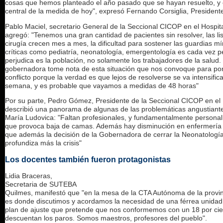
cosas que hemos planteado el año pasado que se hayan resuelto, y 
central de la medida de hoy", expresó Fernando Corsiglia, Presiden
Pablo Maciel, secretario General de la Seccional CICOP en el Hospit
agregó: "Tenemos una gran cantidad de pacientes sin resolver, las li
cirugía crecen mes a mes, la dificultad para sostener las guardias m
críticas como pediatría, neonatología, emergentología es cada vez p
perjudica es la población, no solamente los trabajadores de la salud
gobernadora tome nota de esta situación que nos convoque para pon
conflicto porque la verdad es que lejos de resolverse se va intensif
semana, y es probable que vayamos a medidas de 48 horas"
Por su parte, Pedro Gómez, Presidente de la Seccional CICOP en el 
describió una panorama de algunas de las problemáticas angustiante
María Ludovica: "Faltan profesionales, y fundamentalmente personal
que provoca baja de camas. Además hay disminución en enfermería 
que además la decisión de la Gobernadora de cerrar la Neonatologí
profundiza más la crisis"
Los docentes también fueron protagonistas
Lidia Braceras,
Secretaria de SUTEBA
Quilmes, manifestó que "en la mesa de la CTA Autónoma de la provi
es donde discutimos y acordamos la necesidad de una férrea unidad 
plan de ajuste que pretende que nos conformemos con un 18 por cie
descuentan los paros. Somos maestros, profesores del pueblo".