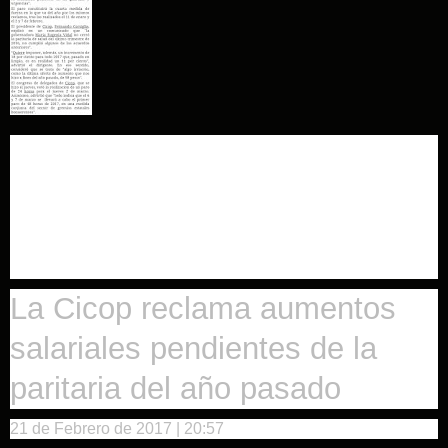
Médicos bonaerenses
realizarán mañana un
nuevo paro
La Cicop reclama aumentos
salariales pendientes de la
paritaria del año pasado
21 de Febrero de 2017
| 20:57