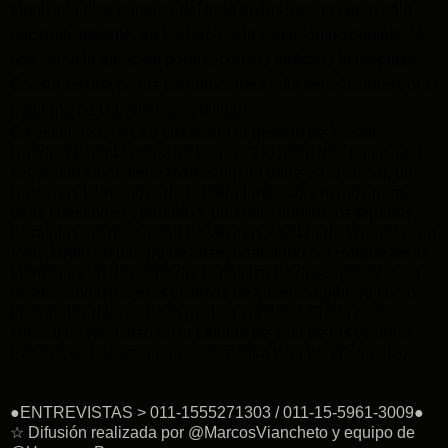
Municipio dice ponerse del lado de los vecinos pero sólo
declarativamente, en los hechos la situación no cambia. No
nos llama la atención porque con los tarifazos la empresa
Edesur es una de las corporaciones más beneficiadas por el
gobierno de Cambiemos", disparó.
En esta línea, Di Leo cuestionó la gestión de Néstor
Grindetti (Cambiemos) en Lanús.
"No tiene una política en
seguridad clara, tiene márketing; no tiene en lo social, en
Derechos Humanos , de Género tampoco y menos para
otras cuestiones", detalló. Y enumeró sumideros tapados,
desalojos sin relocación de vecinos, la obra de viviendas en
Villa Jardín en peligro de cese, abandono del Parque de la
Memoria y un desarme de la política de descentralización
de atención a mujeres víctimas de violencia género como
principales déficits de la gestión comunal. "Todo esto
implica un retroceso en la calidad de vida de los vecinos.
Por eso es necesaria una alternativa y un freno", finalizó.
●ENTREVISTAS > 011-1555271303 / 011-15-5961-3009●
☆ Difusión realizada por @MarcosViancheto y equipo de