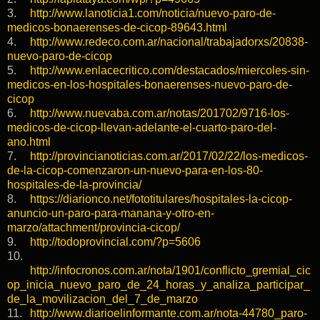
3.
http://www.lanoticia1.com/noticia/nuevo-paro-de-
medicos-bonaerenses-de-cicop-89643.html
4.
http://www.redeco.com.ar/nacional/trabajadorxs/20838-
nuevo-paro-de-cicop
5.
http://www.enlacecritico.com/destacados/miercoles-sin-
medicos-en-los-hospitales-bonaerenses-nuevo-paro-de-
cicop
6.
http://www.nuevaba.com.ar/notas/201702/9716-los-
medicos-de-cicop-llevan-adelante-el-cuarto-paro-del-
ano.html
7.
http://provincianoticias.com.ar/2017/02/22/los-medicos-
de-la-cicop-comenzaron-un-nuevo-para-en-los-80-
hospitales-de-la-provincia/
8.
https://diarionco.net/fototitulares/hospitales-la-cicop-
anuncio-un-paro-para-manana-y-otro-en-
marzo/attachment/provincia-cicop/
9.
http://todoprovincial.com/?p=5606
10.
http://infocronos.com.ar/nota/1901/conflicto_gremial_cic
op_inicia_nuevo_paro_de_24_horas_y_analiza_participar_
de_la_movilizacion_del_7_de_marzo
11.
http://www.diarioelinformante.com.ar/nota-44780_paro-