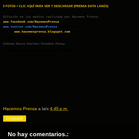
5 FOTOS > CLIC AQUÍ PARA VER Y DESCARGAR (PRENSA EVITA LANÚS)
Difusión en los medios realizada por Hacemos Prensa
www.facebook.com/HacemosPrensa
www.twitter.com/HacemosPrensa
@HacemosPrensa
Blog:
www.hacemosprensa.blogsp
ot.com
Instagram: @HacemosPrensa
Informa:
Marcos Viancheto. Periodista. Prensa.
> @MarcosViancheto
Facebook Twitter Instagram
> 011-15-5340-0973 / 011-15-5527-1303
Hacemos Prensa
a la/s
4:45 p.m.
Compartir
No hay comentarios.: