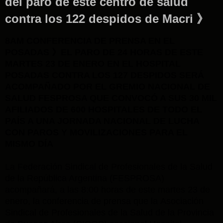
del paro de este centro de salud
contra los 122 despidos de Macri 》
8AM CONFERENCIA DE PRENSA EN EL
POSADAS 》EL PARO DE 24 HORAS DE ESTE
MARTES 23 DE ENERO EN EL HOSPITAL
POSADAS CONTRA LOS 127 DESPIDOS SERÁ
ACOMPAÑADO POR EL GREMIO NACIONAL DE
SALUD FESPROSA QUE CONVOCÓ A SUS 30 MIL
AFILIADOS DE 600 HOSPITALES DE TODO EL
PAÍS A UNA JORNADA NACIONAL DE LUCHA
CON PAROS Y MOVILIZACIONES PARA EL
MISMO DÍA
La Federación Sindical de Profesionales de la Salud
de la República Argentina (FESPROSA)
acompañará, a las 8:00 horas de este martes 23 de
enero, la conferencia de prensa que la Asociación
Sindical de Profesionales de la Salud de la Provincia