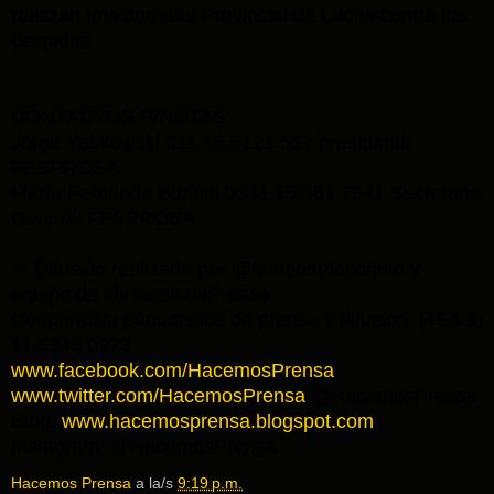
realizan una Jornada Provincial de Lucha contra los
despidos.
CONTACTOS P/NOTAS:
Jorge Yabkowski 011.15.5121.517 presidente
FESPROSA.
María Fernanda Boriotti 0341.15.361.7541 Secr
etaria
General FESPROSA
☆ Difusión realizada por @MarcosViancheto y
equipo de @HacemosPrensa
Cooperativa periodística de prensa y difusión. (+54 9)
11 5340 0973
www.facebook.com/HacemosPrensa
www.twitter.com/HacemosPrensa
@HacemosPrensa
Blog:
www.hacemosprensa.blogsp
ot.com
Instagram: @HacemosPrensa
Hacemos Prensa
a la/s
9:19 p.m.