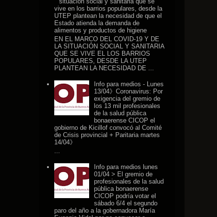
situación social y sanitaria que se
vive en los barrios populares, desde la
UTEP plantean la necesidad de que el
Estado atienda la demanda de
alimentos y productos de higiene
EN EL MARCO DEL COVID-19 Y DE
LA SITUACIÓN SOCIAL Y SANITARIA
QUE SE VIVE EL LOS BARRIOS
POPULARES, DESDE LA UTEP
PLANTEAN LA NECESIDAD DE ...
Info para medios - Lunes
13/04》Coronavirus: Por
exigencia del gremio de
los 13 mil profesionales
de la salud pública
bonaerense CICOP el
gobierno de Kicillof convocó al Comité
de Crisis provincial + Paritaria martes
14/04》
...
Info para medios lunes
01/04 > El gremio de
profesionales de la salud
pública bonaerense
CICOP podría votar el
sábado 6/4 el segundo
paro del año a la gobernadora María