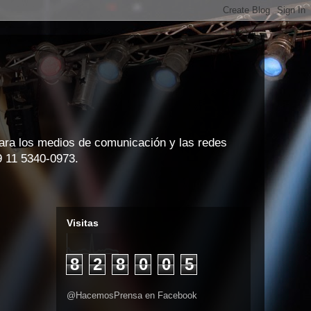
para los medios de comunicación y las redes
9 11 5340-0973.
Visitas
8
2
8
0
0
5
@HacemosPrensa en Facebook