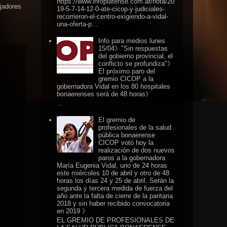
https://www.infoplatense.com.ar/nota/20
ajadores
19-5-7-14-12-0-ate-cicop-y-judiciales-
recorrieron-el-centro-exigiendo-a-vidal-
una-oferta-p...
Info para medios lunes
15/04》"Sin respuestas
del gobierno provincial, el
conflicto se profundiza"》
El próximo paro del
gremio CICOP a la
gobernadora Vidal en los 80 hospitales
bonaerenses será de 48 horas》
...
El gremio de
profesionales de la salud
pública bonaerense
CICOP votó hoy la
realización de dos nuevos
paros a la gobernadora
María Eugenia Vidal, uno de 24 horas
este miércoles 10 de abril y otro de 48
horas los días 24 y 25 de abril. Serán la
segunda y tercera medida de fuerza del
año ante la falta de cierre de la paritaria
2018 y sin haber recibido convocatoria
en 2019 》
EL GREMIO DE PROFESIONALES DE