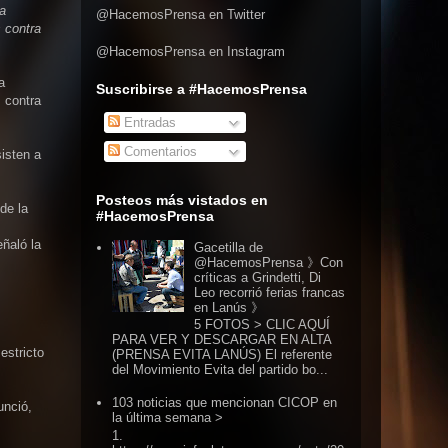
a
@HacemosPrensa en Twitter
s contra
@HacemosPrensa en Instagram
a
Suscribirse a #HacemosPrensa
s contra
Entradas
Comentarios
sisten a
Posteos más vistados en
de la
#HacemosPrensa
eñaló la
Gacetilla de
@HacemosPrensa 》Con
críticas a Grindetti, Di
Leo recorrió ferias francas
en Lanús 》
5 FOTOS > CLIC AQUÍ
PARA VER Y DESCARGAR EN ALTA
estricto
(PRENSA EVITA LANÚS) El referente
del Movimiento Evita del partido bo...
103 noticias que mencionan CICOP en
unció,
la última semana >
1.