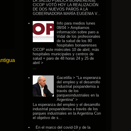
LA SALUD PÚBLICA BONAERENSE
CICOP VOTÓ HOY LA REALIZACIÓN
DE DOS NUEVOS PAROS A LA
GOBERNADORA MARÍA EUGENIA V...
Info para medios lunes
08/04 > Ampliamos
información sobre paro a
Vidal de los profesionales
de la salud de los 80
hospitales bonaerenses
CICOP este miércoles 10 de abril, más
hospitales municipales y centros de
salud + paro de 48 horas 24 y 25 de
antigua
abril >
...
Gacetilla > "La esperanza
del empleo y el desarrollo
industrial pospandemia a
través de los
parquesindustriales en la
Argentina" >
La esperanza del empleo y el desarrollo
industrial pospandemia a través de los
parques industriales en la Argentina Con
el objetivo de s...
En el marco del covid-19 y de la