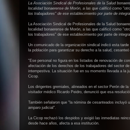
La Asociación Sindical de Profesionales de la Salud bonaer
localidad bonaerense de Morón, a las que calificó como "otro
los trabajadores" de ese establecimiento por parte de integr
La Asociación Sindical de Profesionales de la Salud bonaer
localidad bonaerense de Morón, a las que calificó como "otro
los trabajadores" de ese establecimiento por parte de integr
Un comunicado de la organización sindical indicó esta tarde 
la población para garantizar su derecho a la salud, cesante
"Ese personal no figura en los listados de renovación de cont
afectación de los derechos de los trabajadores del sector d
intempestiva. La situación fue en su momento llevada a la jus
Cicop.
Los dirigentes gremiales, alineados en el sector Perón de l
visitador médico Ricardo Peidro, denunció que esa resolución
También señalaron que "la nómina de cesanteados incluyó u
amparo judicial".
La Cicop rechazó los despidos y exigió las inmediatas reinc
desde hace años, afecta a esa institución.