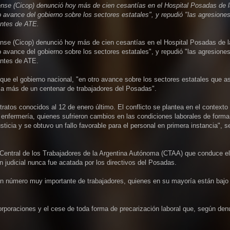
ense (Cicop) denunció hoy más de cien cesantías en el Hospital Posadas de l
 avance del gobierno sobre los sectores estatales", y repudió "las agresione
antes de ATE.
ense (Cicop) denunció hoy más de cien cesantías en el Hospital Posadas de l
 avance del gobierno sobre los sectores estatales", y repudió "las agresione
antes de ATE.
que el gobierno nacional, "en otro avance sobre los sectores estatales que a
ó a más de un centenar de trabajadores del Posadas".
ratos conocidos al 12 de enero último. El conflicto se plantea en el contexto 
e enfermería, quienes sufrieron cambios en las condiciones laborales de forma
ticia y se obtuvo un fallo favorable para el personal en primera instancia", s
a Central de los Trabajadores de la Argentina Autónoma (CTAA) que conduce el
 judicial nunca fue acatada por los directivos del Posadas.
n número muy importante de trabajadores, quienes en su mayoría están bajo 
orporaciones y el cese de toda forma de precarización laboral que, según den