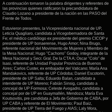
A continuación tomaron la palabra dirigentes y referentes de
las provincias quienes ratificaron la precandidatura de
Claudio Lozano a presidente de la nación en las PASO del
Frente de Todos.
Estuvieron presentes, la Vicepresidenta nacional de UP,
Leticia Quagliaro, candidata a Vicegobernadora de Santa
Fe; el médico cardiólogo ex presidente del gremio CICOP y
presidente de UP bonaerense, Hugo Amor; Nina Brugo,
referente nacional del Movimiento de Mujeres y Miembro de
la Mesa Nacional; Hugo "Cachorro" Godoy, integrante de la
Mesa Nacional y Secr. Gral. De la CTA A; Oscar "Colo" de
Isasi, referente de Unidad Popular Provincia de Buenos
Aires; Carlos Custer, ex embajador del Vaticano; María Ana
Mandakovics, referente de UP Córdoba; Daniel Escotorin,
presidente de UP Salta; Eduardo Balan, candidato a
intendente de UP Moreno; Fabián Sinsig, candidato a
concejal de UP Formosa; Celeste Avogadro, candidata a
concejal por de UP en Guaymallén, Mendoza; María Eva
Koutsovitis, pre candidata a Jefa de Gobierno de CABA, por
UP CABA y referente de El Movimiento; Paul Baiz,
presidente de UP Tierra del Fuego y AIAS; Laly Mora,