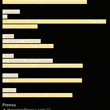
https://www.instagram.com/gremio.apyt.garrahan
Facebook
👉🏽
https://www.facebook.com/AsociacionProfesionalesYTecnic
osHospitalGarrahan
Twitter
👉🏽 @APyT_Garrahan
https://x.com/APyT_Garrahan
TikTok
👉🏽 @Gremio.APyT.Garrahan
https://www.tiktok.com/@gremio.apyt.garrahan
YouTube
👉🏽
https://youtube.com/@gremioapytgarrahan
Blogger
👉🏽
https://infodelgarrahan.blogspot.com/
Prensa
🔥 HacemosPrensa.com 👇🏽