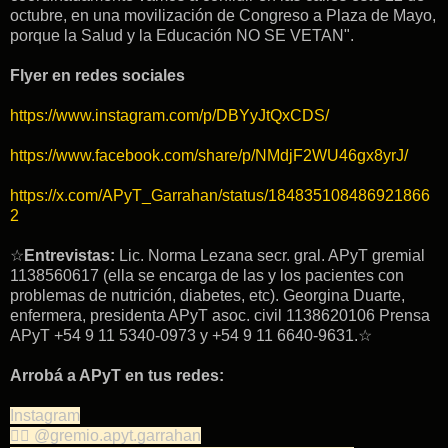
octubre, en una movilización de Congreso a Plaza de Mayo,
porque la Salud y la Educación NO SE VETAN".
Flyer en redes sociales
https://www.instagram.com/p/DBYyJtQxCDS/
https://www.facebook.com/share/p/NMdjF2WU46gx8yrJ/
https://x.com/APyT_Garrahan/status/184835108486921866
2
☆
Entrevistas:
Lic. Norma Lezana secr. gral. APyT gremial
1138560617 (ella se encarga de las y los pacientes con
problemas de nutrición, diabetes, etc). Georgina Duarte,
enfermera, presidenta APyT asoc. civil 1138620106 Prensa
APyT +54 9 11 5340-0973 y +54 9 11 6640-9631.☆
Arrobá a APyT en tus redes:
Instagram
👉🏽 @gremio.apyt.garrahan