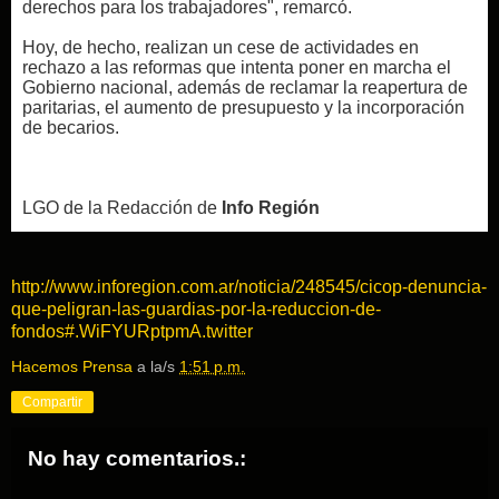
derechos para los trabajadores", remarcó.
Hoy, de hecho, realizan un cese de actividades en
rechazo a las reformas que intenta poner en marcha el
Gobierno nacional, además de reclamar la reapertura de
paritarias, el aumento de presupuesto y la incorporación
de becarios.
LGO de la Redacción de
Info Región
http://www.inforegion.com.ar/noticia/248545/cicop-denuncia-
que-peligran-las-guardias-por-la-reduccion-de-
fondos#.WiFYURptpmA.twitter
Hacemos Prensa
a la/s
1:51 p.m.
Compartir
No hay comentarios.: