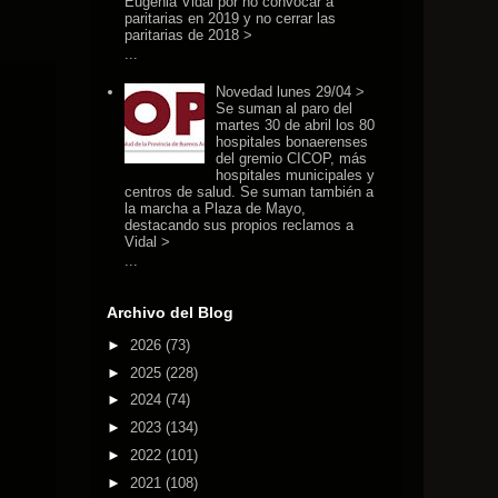
Eugenia Vidal por no convocar a
paritarias en 2019 y no cerrar las
paritarias de 2018 >
...
Novedad lunes 29/04 >
Se suman al paro del
martes 30 de abril los 80
hospitales bonaerenses
del gremio CICOP, más
hospitales municipales y
centros de salud. Se suman también a
la marcha a Plaza de Mayo,
destacando sus propios reclamos a
Vidal >
...
Archivo del Blog
►
2026
(73)
►
2025
(228)
►
2024
(74)
►
2023
(134)
►
2022
(101)
►
2021
(108)