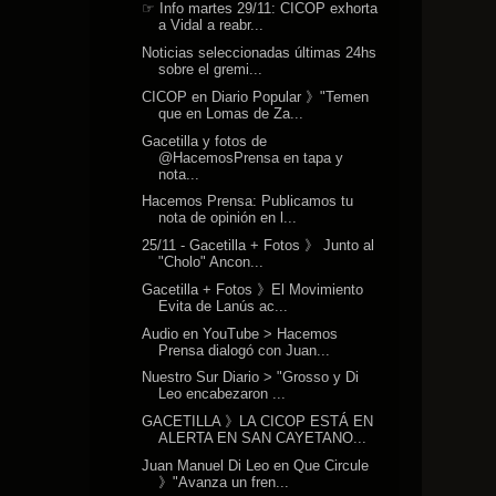
☞ Info martes 29/11: CICOP exhorta
a Vidal a reabr...
Noticias seleccionadas últimas 24hs
sobre el gremi...
CICOP en Diario Popular 》"Temen
que en Lomas de Za...
Gacetilla y fotos de
@HacemosPrensa en tapa y
nota...
Hacemos Prensa: Publicamos tu
nota de opinión en l...
25/11 - Gacetilla + Fotos 》 Junto al
"Cholo" Ancon...
Gacetilla + Fotos 》El Movimiento
Evita de Lanús ac...
Audio en YouTube > Hacemos
Prensa dialogó con Juan...
Nuestro Sur Diario > "Grosso y Di
Leo encabezaron ...
GACETILLA 》LA CICOP ESTÁ EN
ALERTA EN SAN CAYETANO...
Juan Manuel Di Leo en Que Circule
》"Avanza un fren...