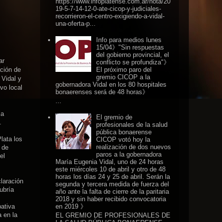
https://www.infoplatense.com.ar/nota/20
19-5-7-14-12-0-ate-cicop-y-judiciales-
recorrieron-el-centro-exigiendo-a-vidal-
una-oferta-p...
Info para medios lunes
15/04》"Sin respuestas
del gobierno provincial, el
ar
conflicto se profundiza"》
ación de
El próximo paro del
gremio CICOP a la
 Vidal y
gobernadora Vidal en los 80 hospitales
vo local
bonaerenses será de 48 horas》
...
la
El gremio de
.
profesionales de la salud
pública bonaerense
lata los
CICOP votó hoy la
realización de dos nuevos
 de
paros a la gobernadora
el
María Eugenia Vidal, uno de 24 horas
este miércoles 10 de abril y otro de 48
horas los días 24 y 25 de abril. Serán la
claración
segunda y tercera medida de fuerza del
ubría
año ante la falta de cierre de la paritaria
2018 y sin haber recibido convocatoria
en 2019 》
ativa
 en la
EL GREMIO DE PROFESIONALES DE