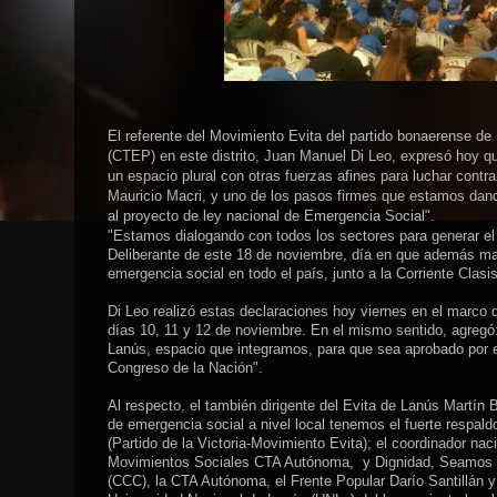
El referente del Movimiento Evita del partido bonaerense de
(CTEP) en este distrito, Juan Manuel Di Leo, expresó hoy q
un espacio plural con otras fuerzas afines para luchar contr
Mauricio Macri, y uno de los pasos firmes que estamos dando
al proyecto de ley nacional de Emergencia Social".
"Estamos dialogando con todos los sectores para generar el
Deliberante de este 18 de noviembre, día en que además ma
emergencia social en todo el país, junto a la Corriente Cla
Di Leo realizó estas declaraciones hoy viernes en el marco 
días 10, 11 y 12 de noviembre. En el mismo sentido, agregó
Lanús, espacio que integramos, para que sea aprobado por e
Congreso de la Nación".
Al respecto, el también dirigente del Evita de Lanús Martín 
de emergencia social a nivel local tenemos el fuerte respald
(Partido de la Victoria-Movimiento Evita); el coordinador nac
Movimientos Sociales CTA Autónoma, y Dignidad, Seamos Li
(CCC), la CTA Autónoma, el Frente Popular Darío Santillán 