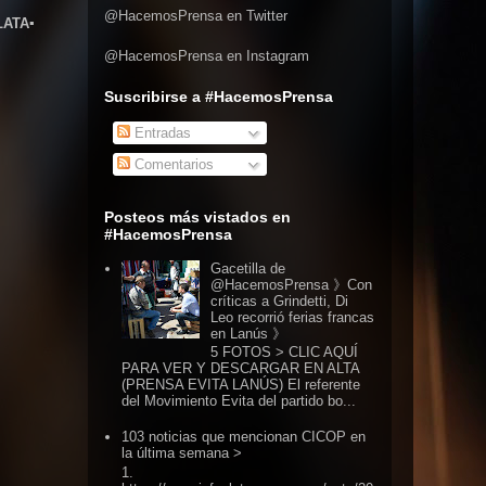
@HacemosPrensa en Twitter
LATA▪
@HacemosPrensa en Instagram
Suscribirse a #HacemosPrensa
Entradas
Comentarios
Posteos más vistados en
#HacemosPrensa
Gacetilla de
@HacemosPrensa 》Con
críticas a Grindetti, Di
Leo recorrió ferias francas
en Lanús 》
5 FOTOS > CLIC AQUÍ
PARA VER Y DESCARGAR EN ALTA
(PRENSA EVITA LANÚS) El referente
del Movimiento Evita del partido bo...
103 noticias que mencionan CICOP en
la última semana >
1.