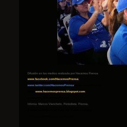
Difusión en los medios realizada por Hacemos Prensa
www.facebook.com/HacemosPrensa
www.twitter.com/HacemosPrensa
@HacemosPrensa
Blog:
www.hacemosprensa.blogsp
ot.com
Instagram: @HacemosPrensa
Marcos Viancheto. Periodista. Prensa.
Informa:
> @MarcosViancheto
Facebook Twitter Instagram
> 011-15-5340-0973 / 011-15-5961-3009