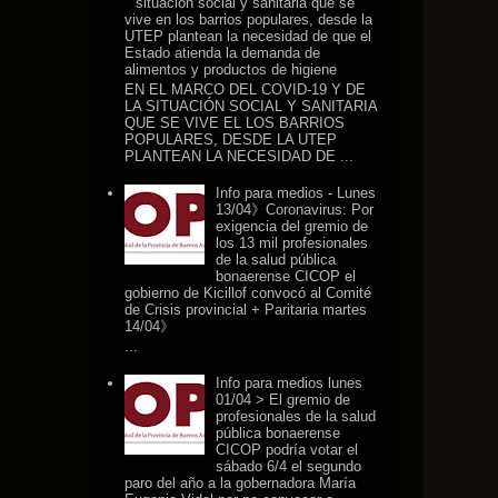
situación social y sanitaria que se
vive en los barrios populares, desde la
UTEP plantean la necesidad de que el
Estado atienda la demanda de
alimentos y productos de higiene
EN EL MARCO DEL COVID-19 Y DE
LA SITUACIÓN SOCIAL Y SANITARIA
QUE SE VIVE EL LOS BARRIOS
POPULARES, DESDE LA UTEP
PLANTEAN LA NECESIDAD DE ...
Info para medios - Lunes
13/04》Coronavirus: Por
exigencia del gremio de
los 13 mil profesionales
de la salud pública
bonaerense CICOP el
gobierno de Kicillof convocó al Comité
de Crisis provincial + Paritaria martes
14/04》
...
Info para medios lunes
01/04 > El gremio de
profesionales de la salud
pública bonaerense
CICOP podría votar el
sábado 6/4 el segundo
paro del año a la gobernadora María