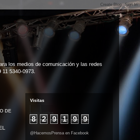
para los medios de comunicación y las redes
9 11 5340-0973.
Visitas
TO DE
8
2
9
1
9
9
EL
@HacemosPrensa en Facebook