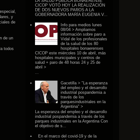
LA SALUD PÚBLICA BONAERENSE
CICOP VOTÓ HOY LA REALIZACIÓN
DE DOS NUEVOS PAROS A LA
especial,
GOBERNADORA MARÍA EUGENIA V...
dares, y
ciales de
Info para medios lunes
08/04 > Ampliamos
información sobre paro a
ón de un
Vidal de los profesionales
de la salud de los 80
hospitales bonaerenses
ra todos
CICOP este miércoles 10 de abril, más
hospitales municipales y centros de
salud + paro de 48 horas 24 y 25 de
abril >
...
Gacetilla > "La esperanza
del empleo y el desarrollo
industrial pospandemia a
través de los
parquesindustriales en la
Argentina" >
La esperanza del empleo y el desarrollo
industrial pospandemia a través de los
parques industriales en la Argentina Con
el objetivo de s...
En el marco del covid-19 y de la