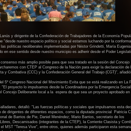
 Lanús y dirigente de la Confederación de Trabajadores de la Economía Popul
ue "desde nuestro espacio político y social estamos luchando por la conform
a las políticas neoliberales implementadas por Néstor Grindetti, María Eugenia
 en ese sentido desde nuestro municipio es adherir desde el Poder Legislati
 consenso más amplio posible para que sea tratado en la sesión del Concejo
rcharemos con CTEP al Congreso de la Nación para exigir la declaración de 
sista y Combativa (CCC) y la Confederación General del Trabajo (CGT)", añadió
del 5º Congreso Nacional del Movimiento Evita que se está realizando en La P
: "El proyecto lo impulsamos desde la Coordinadora por la Emergencia Social
l Concejo Deliberante local a la espera de que sea un proyecto aprobado en 
Balladares, detalló: "Las fuerzas políticas y sociales que impulsamos esta de
o de dirigentes de diferentes espacios, como la diputada provincial Patricia C
ional de Barrios de Pie, Daniel Menéndez; Mario Barrios, secretario de los
bres, Descamisados (integrantes de la CTEP), la Corriente Clasista y Comb
y el MST "Teresa Vive", entre otros, quienes además participaron esta semana