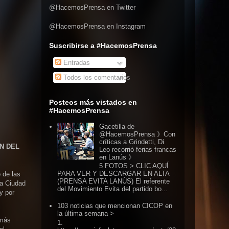
@HacemosPrensa en Twitter
@HacemosPrensa en Instagram
Suscribirse a #HacemosPrensa
Entradas
Todos los comentarios
Posteos más vistados en
#HacemosPrensa
Gacetilla de
@HacemosPrensa 》Con
críticas a Grindetti, Di
N DEL
Leo recorrió ferias francas
en Lanús 》
5 FOTOS > CLIC AQUÍ
PARA VER Y DESCARGAR EN ALTA
 de las
(PRENSA EVITA LANÚS) El referente
la Ciudad
del Movimiento Evita del partido bo...
y por
103 noticias que mencionan CICOP en
la última semana >
 más
1.