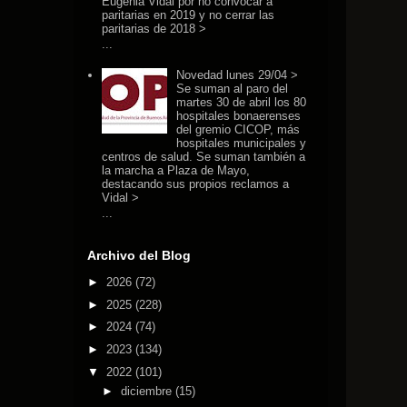
Eugenia Vidal por no convocar a
paritarias en 2019 y no cerrar las
paritarias de 2018 >
...
Novedad lunes 29/04 >
Se suman al paro del
martes 30 de abril los 80
hospitales bonaerenses
del gremio CICOP, más
hospitales municipales y
centros de salud. Se suman también a
la marcha a Plaza de Mayo,
destacando sus propios reclamos a
Vidal >
...
Archivo del Blog
►
2026
(72)
►
2025
(228)
►
2024
(74)
►
2023
(134)
▼
2022
(101)
►
diciembre
(15)