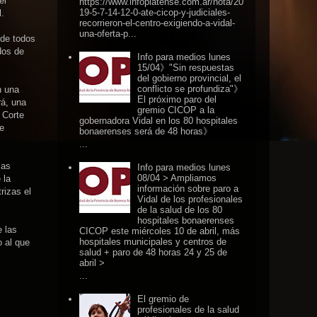
el
https://www.infoplatense.com.ar/nota/20
19-5-7-14-12-0-ate-cicop-y-judiciales-
l.
recorrieron-el-centro-exigiendo-a-vidal-
una-oferta-p...
 de todos
dos de
Info para medios lunes
15/04》"Sin respuestas
del gobierno provincial, el
conflicto se profundiza"》
n una
El próximo paro del
rá, una
gremio CICOP a la
 Corte
gobernadora Vidal en los 80 hospitales
 e
bonaerenses será de 48 horas》
...
las
Info para medios lunes
08/04 > Ampliamos
 la
información sobre paro a
rizas el
Vidal de los profesionales
de la salud de los 80
hospitales bonaerenses
 las
CICOP este miércoles 10 de abril, más
hospitales municipales y centros de
o al que
salud + paro de 48 horas 24 y 25 de
abril >
...
El gremio de
profesionales de la salud