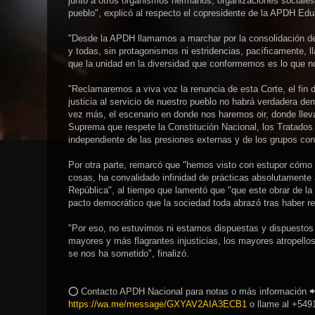
junto a otros organismos hermanos, organizaciones sociales,
pueblo", explicó al respecto el copresidente de la APDH Edu
"Desde la APDH llamamos a marchar por la consolidación de
y todas, sin protagonismos ni estridencias, pacíficamente,
que la unidad en la diversidad que conformemos es lo que n
"Reclamaremos a viva voz la renuncia de esta Corte, el fin d
justicia al servicio de nuestro pueblo no habrá verdadera de
vez más, el escenario en donde nos haremos oir, donde llev
Suprema que respete la Constitución Nacional, los Tratados i
independiente de las presiones externas y de los grupos co
Por otra parte, remarcó que "hemos visto con estupor cómo 
cosas, ha convalidado infinidad de prácticas absolutamente ar
República", al tiempo que lamentó que "que este obrar de la
pacto democrático que la sociedad toda abrazó tras haber r
"Por eso, no estuvimos ni estamos dispuestas y dispuestos 
mayores y más flagrantes injusticias, los mayores atropellos
se nos ha sometido", finalizó.
⭕ Contacto APDH Nacional para notas o más información 📲
https://wa.me/message/GXYAV2AIA3ECB1
o llame al +549