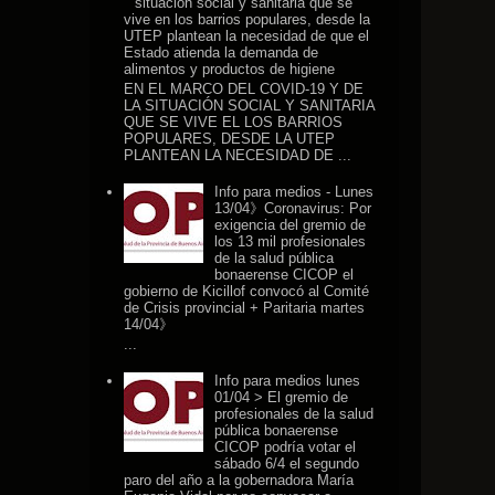
situación social y sanitaria que se
vive en los barrios populares, desde la
UTEP plantean la necesidad de que el
Estado atienda la demanda de
alimentos y productos de higiene
EN EL MARCO DEL COVID-19 Y DE
LA SITUACIÓN SOCIAL Y SANITARIA
QUE SE VIVE EL LOS BARRIOS
POPULARES, DESDE LA UTEP
PLANTEAN LA NECESIDAD DE ...
Info para medios - Lunes
13/04》Coronavirus: Por
exigencia del gremio de
los 13 mil profesionales
de la salud pública
bonaerense CICOP el
gobierno de Kicillof convocó al Comité
de Crisis provincial + Paritaria martes
14/04》
...
Info para medios lunes
01/04 > El gremio de
profesionales de la salud
pública bonaerense
CICOP podría votar el
sábado 6/4 el segundo
paro del año a la gobernadora María