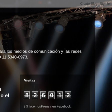
para los medios de comunicación y las redes
9 11 5340-0973.
Visitas
n
8
2
6
0
1
2
o el
@HacemosPrensa en Facebook