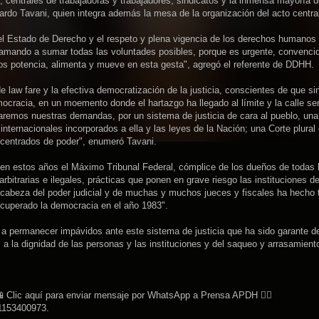
 centrales de trabajadoras y trabajadores, sindicatos y la inmensa mayoría d
ardo Tavani, quien integra además la mesa de la organización del acto centra
l Estado de Derecho y el respeto y plena vigencia de los derechos humanos
 llamando a sumar todas las voluntades posibles, porque es urgente, convenci
os potencia, alimenta y mueve en esta gesta", agregó el referente de DDHH.
e law fare y la efectiva democratización de la justicia, conscientes de que si
mocracia, en un moemento donde el hartazgo ha llegado al límite y la calle se
aremos nuestras demandas, por un sistema de justicia de cara al pueblo, una
nternacionales incorporados a ella y las leyes de la Nación; una Corte plural
ncentrados de poder", enumeró Tavani.
en estos años el Máximo Tribunal Federal, cómplice de los dueños de todas 
bitrarias e ilegales, prácticas que ponen en grave riesgo las instituciones de
 cabeza del poder judicial y de muchas y muchos jueces y fiscales ha hecho t
ecuperado la democracia en el año 1983".
a permanecer impávidos ante este sistema de justicia que ha sido garante de
 a la dignidad de las personas y las instituciones y del saqueo y arrasamient
 Clic aquí para enviar mensaje por WhatsApp a Prensa APDH 👉🏽
1153400973.