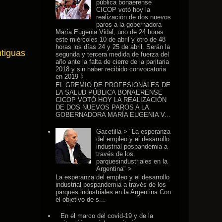
pública bonaerense
CICOP votó hoy la
realización de dos nuevos
paros a la gobernadora
María Eugenia Vidal, uno de 24 horas
este miércoles 10 de abril y otro de 48
horas los días 24 y 25 de abril. Serán la
tiguas
segunda y tercera medida de fuerza del
año ante la falta de cierre de la paritaria
2018 y sin haber recibido convocatoria
en 2019 》
EL GREMIO DE PROFESIONALES DE
LA SALUD PÚBLICA BONAERENSE
CICOP VOTÓ HOY LA REALIZACIÓN
DE DOS NUEVOS PAROS A LA
GOBERNADORA MARÍA EUGENIA V...
Gacetilla > "La esperanza
del empleo y el desarrollo
industrial pospandemia a
través de los
parquesindustriales en la
Argentina" >
La esperanza del empleo y el desarrollo
industrial pospandemia a través de los
parques industriales en la Argentina Con
el objetivo de s...
En el marco del covid-19 y de la