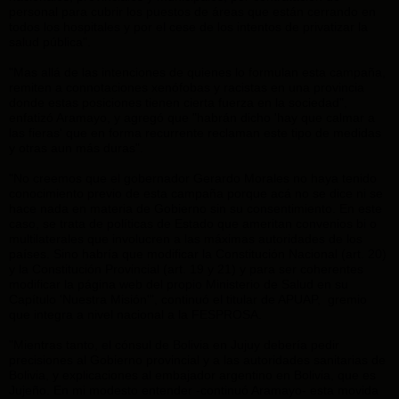
personal para cubrir los puestos de áreas que están cerrando en
todos los hospitales y por el cese de los intentos de privatizar la
salud pública".
"Mas allá de las intenciones de quienes lo formulan esta campaña,
remiten a connotaciones xenófobas y racistas en una provincia
donde estas posiciones tienen cierta fuerza en la sociedad",
enfatizó Aramayo, y agregó que "habrán dicho 'hay que calmar a
las fieras' que en forma recurrente reclaman este tipo de medidas
y otras aun más duras".
"No creemos que el gobernador Gerardo Morales no haya tenido
conocimiento previo de esta campaña porque acá no se dice ni se
hace nada en materia de Gobierno sin su consentimiento. En este
caso, se trata de políticas de Estado que ameritan convenios bi o
multilaterales que involucren a las máximas autoridades de los
países. Sino habría que modificar la Constitución Nacional (art. 20)
y la Constitución Provincial (art. 19 y 21) y para ser coherentes
modificar la página web del propio Ministerio de Salud en su
Capítulo 'Nuestra Misión'", continuó el titular de APUAP, gremio
que integra a nivel nacional a la FESPROSA.
"Mientras tanto, el cónsul de Bolivia en Jujuy debería pedir
precisiones al Gobierno provincial y a las autoridades sanitarias de
Bolivia, y explicaciones al embajador argentino en Bolivia, que es
Jujeño. En mi modesto entender -continuó Aramayo- esta movida