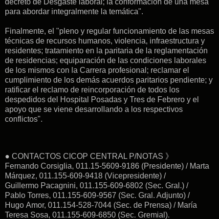
decreto de Desgaste laboral; la conformación de una mesa
para abordar integralmente la temática".
Finalmente, el "pleno y regular funcionamiento de las mesas
técnicas de recursos humanos, violencia, infraestructura y
residentes; t
ratamiento en la paritaria de la reglamentación
de residencias; equiparación de las condiciones laborales
de los mismos con la Carrera profesional; r
eclamar el
cumplimiento de los demás acuerdos paritarios pendiente; y
r
atificar el reclamo de reincorporación de todos los
despedidos del Hospital Posadas y Tres de Febrero y el
apoyo que se viene desarrollando a los respectivos
conflictos".
● CONTACTOS CICOP CENTRAL P/NOTAS 》
Fernando Corsiglia, 011.15-5609-9186 (Presidente) / Marta
Márquez, 011.155-609-9418 (Vicepresidente) /
Guillermo Pacagnini, 011.155-609-6802 (Sec. Gral.) /
Pablo Torres, 011.155-609-9567 (Sec. Gral. Adjunto) /
Hugo Amor, 011.154-528-7044 (Sec. de Prensa) / María
Teresa Sosa, 011.155-609-6850 (Sec. Gremial).