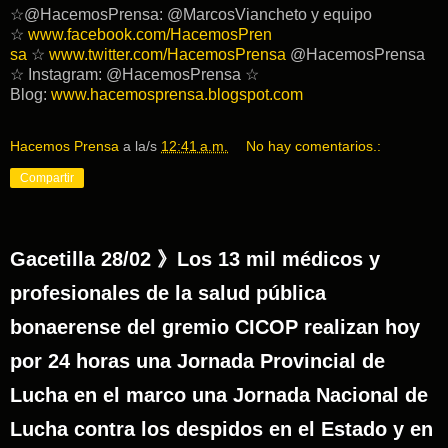
☆@HacemosPrensa: @MarcosViancheto y equipo
☆
www.facebook.com/HacemosPren
sa
☆
www.twitter.com/HacemosPr
ensa
@HacemosPrensa
☆ Instagram: @HacemosPrensa ☆
Blog:
www.hacemosprensa.blogsp
ot.com
Hacemos Prensa
a la/s
12:41 a.m.
No hay comentarios.:
Compartir
Gacetilla 28/02 》Los 13 mil médicos y
profesionales de la salud pública
bonaerense del gremio CICOP realizan hoy
por 24 horas una Jornada Provincial de
Lucha en el marco una Jornada Nacional de
Lucha contra los despidos en el Estado y en