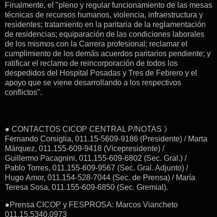
Finalmente, el "pleno y regular funcionamiento de las mesas
técnicas de recursos humanos, violencia, infraestructura y
residentes; t
ratamiento en la paritaria de la reglamentación
de residencias; equiparación de las condiciones laborales
de los mismos con la Carrera profesional; r
eclamar el
cumplimiento de los demás acuerdos paritarios pendiente; y
r
atificar el reclamo de reincorporación de todos los
despedidos del Hospital Posadas y Tres de Febrero y el
apoyo que se viene desarrollando a los respectivos
conflictos".
● CONTACTOS CICOP CENTRAL P/NOTAS 》
Fernando Corsiglia, 011.15-5609-9186 (Presidente) / Marta
Márquez, 011.155-609-9418 (Vicepresidente) /
Guillermo Pacagnini, 011.155-609-6802 (Sec. Gral.) /
Pablo Torres, 011.155-609-9567 (Sec. Gral. Adjunto) /
Hugo Amor, 011.154-528-7044 (Sec. de Prensa) / María
Teresa Sosa, 011.155-609-6850 (Sec. Gremial).
●Prensa CICOP y FESPROSA: Marcos Viancheto
011.15.5340.0973