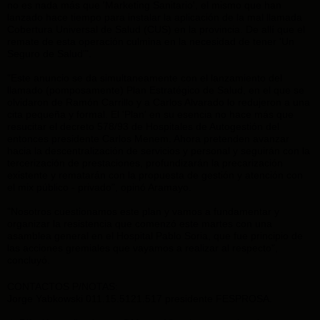
no es nada más que 'Marketing Sanitario', el mismo que han
lanzado hace tiempo para instalar la aplicación de la mal llamada
Cobertura Universal de Salud (CUS) en la provincia. De allí que el
remate de esta operación culmina en la necesidad de tener 'Un
Seguro de Salud'".
"Este anuncio se da simultaneamente con el lanzamiento del
llamado (pomposamente) Plan Estratégico de Salud, en el que se
olvidaron de Ramón Carrillo y a Carlos Alvarado lo redujeron a una
cita pequeña y formal. El 'Plan' en su esencia no hace más que
resucitar el decreto 578/93 de Hospitales de Autogestión del
entonces presidente Carlos Menem. Ahora pretenden avanzar
hacia la descentralización de servicios y personal y seguirán con la
tercerización de prestaciones, profundizarán la precarización
existente y rematarán con la propuesta de gestión y atención con
el mix público - privado", opinó Aramayo.
"Nosotros cuestionamos este plan y vamos a fundamentar y
organizar la resistencia que comenzó este martes con una
asamblea general en el Hospital Pablo Soria, que fue principio de
las acciones gremiales que vayamos a realizar al respecto",
concluyó.
CONTACTOS P/NOTAS:
Jorge Yabkowski 011.15.5121.517 presidente FESPROSA.