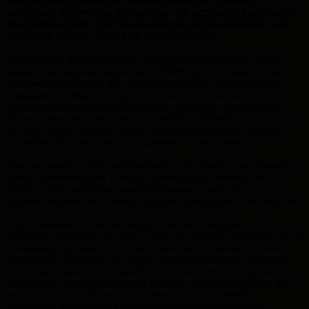
SALUD PÚBLICA ARGENTINA AFILIADOS AL GREMIO
NACIONAL FESPROSA RECHAZAN "LA ACTUAL CAMPAÑA DE
DISCRIMINACIÓN CONTRA PACIENTES EXTRANJEROS", EN
SINTONÍA CON SU SIDICATO JUJEÑO APUAP
El presidente de la Federación Sindical de Profesionales de la
Salud de la República Argentina (FESPROSA), el médico Jorge
Yabkowski, afirmó hoy que "los 30 mil médicos, profesionales y
trabajadores afiliados a nuestro gremio en todo el país,
respaldamos la postura del secretario general de Asociación de
Profesionales de la Administración Pública (APUAP) de la provincia
de Jujuy, Víctor Aramayo, quien rechazó
el anuncio de cobro a
pacientes extranjeros en los hospitales de esa provincia".
"Solo se pueden hacer declaraciones como estas en un momento
político respaldado por el tipo de gobierno que tenemos en la
Nación y en la provincia", expresó Aramayo, quien es
también
miembro del Consejo Ejecutivo Nacional de la FESPROSA.
Para Yabkowski, "la actual campaña de discriminación contra
pacientes extranjeros no solo no tiene un impacto significativo en el
presupuesto de salud y contradice además el espíritu de nuestra
Constitución Nacional, sino que es principalmente una cortina de
humo para tapar la lucha jujeña y de todas nuestras regionales
provinciales, para que haya una paritaria nacional de salud y que
sea sin techo, por el cese de los despidos en los ámbitos
nacionales, provinciales y municipales, por contratación de