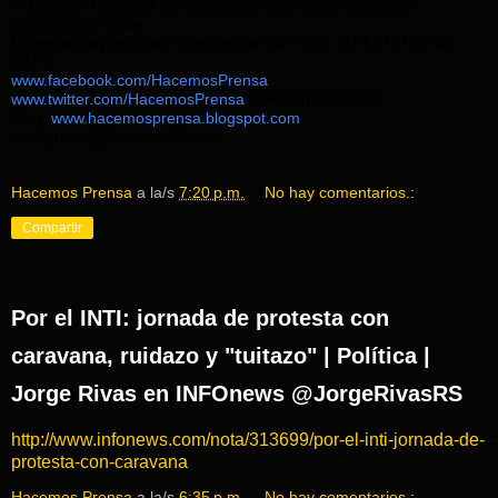
☆ Difusión realizada por @MarcosViancheto y equipo de
@HacemosPrensa
Cooperativa periodística de prensa y difusión. (+54 9) 11 5340
0973
www.facebook.com/HacemosPrensa
www.twitter.com/HacemosPrensa
@HacemosPrensa
Blog:
www.hacemosprensa.blogsp
ot.com
Instagram: @HacemosPrensa
Hacemos Prensa
a la/s
7:20 p.m.
No hay comentarios.:
Compartir
Por el INTI: jornada de protesta con
caravana, ruidazo y "tuitazo" | Política |
Jorge Rivas en INFOnews @JorgeRivasRS
http://www.infonews.com/nota/313699/por-el-inti-jornada-de-
protesta-con-caravana
Hacemos Prensa
a la/s
6:35 p.m.
No hay comentarios.: