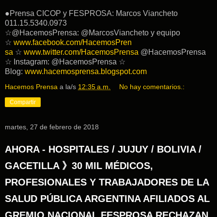
●Prensa CICOP y FESPROSA: Marcos Viancheto
011.15.5340.0973
☆@HacemosPrensa: @MarcosViancheto y equipo
☆
www.facebook.com/HacemosPren
sa
☆
www.twitter.com/HacemosPr
ensa
@HacemosPrensa
☆ Instagram: @HacemosPrensa ☆
Blog:
www.hacemosprensa.blogsp
ot.com
Hacemos Prensa
a la/s
12:35 a.m.
No hay comentarios.:
Compartir
martes, 27 de febrero de 2018
AHORA - HOSPITALES / JUJUY / BOLIVIA /
GACETILLA 》30 MIL MÉDICOS,
PROFESIONALES Y TRABAJADORES DE LA
SALUD PÚBLICA ARGENTINA AFILIADOS AL
GREMIO NACIONAL FESPROSA RECHAZAN