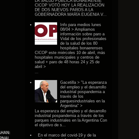
LA SALUD PÚBLICA BONAERENSE
CICOP VOTÓ HOY LA REALIZACIÓN
DE DOS NUEVOS PAROS A LA
GOBERNADORA MARÍA EUGENIA V...
Info para medios lunes
08/04 > Ampliamos
información sobre paro a
Vidal de los profesionales
de la salud de los 80
hospitales bonaerenses
CICOP este miércoles 10 de abril, más
hospitales municipales y centros de
salud + paro de 48 horas 24 y 25 de
abril >
...
Gacetilla > "La esperanza
del empleo y el desarrollo
industrial pospandemia a
través de los
parquesindustriales en la
Argentina" >
La esperanza del empleo y el desarrollo
industrial pospandemia a través de los
parques industriales en la Argentina Con
el objetivo de s...
AHAN:
En el marco del covid-19 y de la
ERNAL