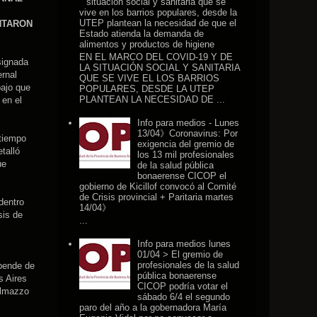
situación social y sanitaria que se
vive en los barrios populares, desde la
UTEP plantean la necesidad de que el
NTARON
Estado atienda la demanda de
alimentos y productos de higiene
EN EL MARCO DEL COVID-19 Y DE
signada
LA SITUACIÓN SOCIAL Y SANITARIA
ernal
QUE SE VIVE EL LOS BARRIOS
bajo que
POPULARES, DESDE LA UTEP
PLANTEAN LA NECESIDAD DE ...
 en el
Info para medios - Lunes
13/04》Coronavirus: Por
 tiempo
exigencia del gremio de
talló
los 13 mil profesionales
ue
de la salud pública
bonaerense CICOP el
gobierno de Kicillof convocó al Comité
de Crisis provincial + Paritaria martes
dentro
14/04》
sis de
...
Info para medios lunes
01/04 > El gremio de
profesionales de la salud
epende de
pública bonaerense
s Aires
CICOP podría votar el
almazzo
sábado 6/4 el segundo
paro del año a la gobernadora María