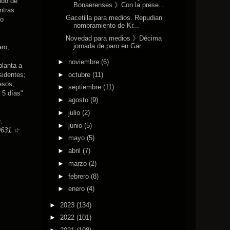
ido de
Bonaerenses 》Con la prese...
ntras
Gacetilla para medios. Repudian
mo
nombramiento de Kr...
Novedad para medios 》Décima
jornada de paro en Gar...
ro,
►
noviembre
(6)
planta a
►
octubre
(11)
sidentes;
esos;
►
septiembre
(11)
 5 días"
►
agosto
(9)
►
julio
(2)
,
►
junio
(5)
-9631.☆
►
mayo
(5)
►
abril
(7)
►
marzo
(2)
►
febrero
(8)
►
enero
(4)
►
2023
(134)
►
2022
(101)