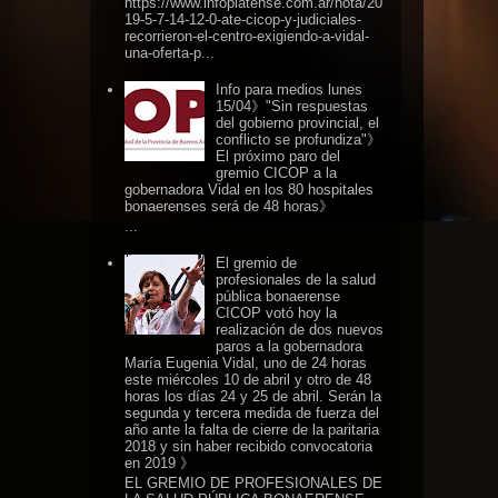
https://www.infoplatense.com.ar/nota/20
19-5-7-14-12-0-ate-cicop-y-judiciales-
recorrieron-el-centro-exigiendo-a-vidal-
una-oferta-p...
Info para medios lunes
15/04》"Sin respuestas
del gobierno provincial, el
conflicto se profundiza"》
El próximo paro del
gremio CICOP a la
gobernadora Vidal en los 80 hospitales
bonaerenses será de 48 horas》
...
El gremio de
profesionales de la salud
pública bonaerense
CICOP votó hoy la
realización de dos nuevos
paros a la gobernadora
María Eugenia Vidal, uno de 24 horas
este miércoles 10 de abril y otro de 48
horas los días 24 y 25 de abril. Serán la
segunda y tercera medida de fuerza del
año ante la falta de cierre de la paritaria
2018 y sin haber recibido convocatoria
en 2019 》
EL GREMIO DE PROFESIONALES DE