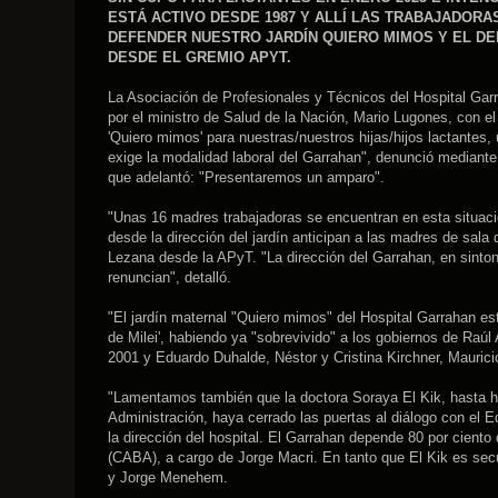
ESTÁ ACTIVO DESDE 1987 Y ALLÍ LAS TRABAJADOR
DEFENDER NUESTRO JARDÍN QUIERO MIMOS Y EL DE
DESDE EL GREMIO APYT.
La Asociación de Profesionales y Técnicos del Hospital Garr
por el ministro de Salud de la Nación, Mario Lugones, con el
'Quiero mimos' para nuestras/nuestros hijas/hijos lactantes
exige la modalidad laboral del Garrahan", denunció mediante
que adelantó: "Presentaremos un amparo".
"Unas 16 madres trabajadoras se encuentran en esta situaci
desde la dirección del jardín anticipan a las madres de sala
Lezana desde la APyT. "La dirección del Garrahan, en sinton
renuncian", detalló.
"El jardín maternal "Quiero mimos" del Hospital Garrahan est
de Milei', habiendo ya "sobrevivido" a los gobiernos de Raúl
2001 y Eduardo Duhalde, Néstor y Cristina Kirchner, Maurici
"Lamentamos también que la doctora Soraya El Kik, hasta h
Administración, haya cerrado las puertas al diálogo con el E
la dirección del hospital. El Garrahan depende 80 por cient
(CABA), a cargo de Jorge Macri. En tanto que El Kik es se
y Jorge Menehem.