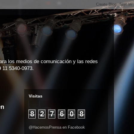
para los medios de comunicación y las redes
9 11 5340-0973.
Visitas
en
8
2
7
6
0
8
@HacemosPrensa en Facebook