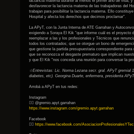
lactancia materna durante al menos el primer año de vida, y 
desfavorecer la lactancia materna de las trabajadoras del Ho
trabajan para posibilitar la lactancia materna. Ello constit
Hospital y afecta los derechos que decimos proclamar".
La APyT, con la Junta Interna de ATE Garrahan y Autoconvoc
exigiendo a Soraya El Kik "que informe cuál es el proyecto 
reemplazar a las y los profesionales y Técnicos que renunci
todos los contratados; que se otorgue un bono de emergencia
que gestione la partida presupuestaria correspondiente para
que se reconozca el desgaste prematuro que implican nuestra
y que El Kik "nos conceda una reunión para conversar la pro
☆Entrevistas: Lic. Norma Lezana secr. gral. APyT gremial 1
diabetes, etc). Georgina Duarte, enfermera, presidenta AP
Arrobá a APyT en tus redes:
Instagram
👉🏽 @gremio.apyt.garrahan
https://www.instagram.com/gremio.apyt.garrahan
Facebook
👉🏽
https://www.facebook.com/AsociacionProfesionalesYTec