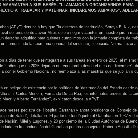
AS AMAMANTAN A SUS BEBÉS. "LLAMAMOS A ORGANIZARNOS PARA
RECHO A TRABAJAR Y MATERNAR. INICIAREMOS AMPAROS", ADELA
ahan (APyT) denunció hoy que "la directora de institución, Soraya El Kik, de
 aval del presidente Javier Milei, quiere negar vacantes en nuestro jardín mat
, un derecho adquirido para quienes cumplimos con la jornada completa de tra
 un comunicado la secretaria general del sindicato, licenciada Norma Lezana,
ón a días de tener que reintegrarse a sus tareas en enero de 2025, al mismo
 de 2 años que en 2025 dejarían de tener jardín desde el mes de diciembre", de
ía con el Gobierno Nacional, no reemplaza a las maestras que se jubilan o q
á en peligro de existencia por la políticas de 'destrucción del Estado desde a
 Alfonsin, Carlos Menem, Fernando De La Rúa, los interinatos breves de la cri
o Macri y Alberto Fernández", explicaron desde la APyT.
ace meses pediatra del Hospital Garrahan y ahora presidenta del Consejo de
quipo de Salud", detallaron. El jardín se fundó junto al Garrahan en 1987 y d
o de Nación, Milei y Lugones, y 20 por ciento de la Ciudad Autónoma de Bueno
cundada en la conducción del Garrahan por los consejeros Roberto Agustín D