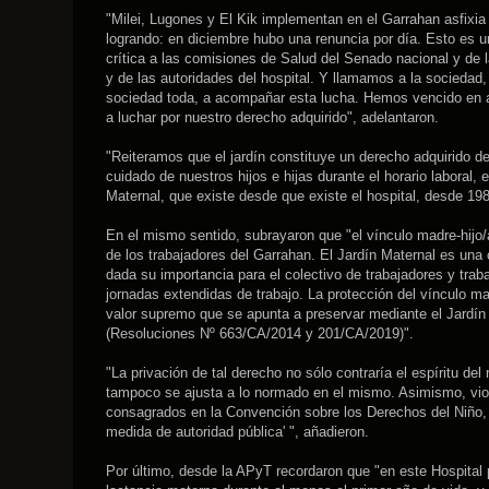
"Milei, Lugones y El Kik implementan en el Garrahan asfixia 
logrando: en diciembre hubo una renuncia por día. Esto es 
crítica a las comisiones de Salud del Senado nacional y de l
y de las autoridades del hospital. Y llamamos a la sociedad, a
sociedad toda, a acompañar esta lucha. Hemos vencido en an
a luchar por nuestro derecho adquirido", adelantaron.
"Reiteramos que el jardín constituye un derecho adquirido de
cuidado de nuestros hijos e hijas durante el horario laboral, 
Maternal, que existe desde que existe el hospital, desde 19
En el mismo sentido, subrayaron que "el vínculo madre-hijo/
de los trabajadores del Garrahan. El Jardín Maternal es una 
dada su importancia para el colectivo de trabajadores y tra
jornadas extendidas de trabajo. La protección del vínculo ma
valor supremo que se apunta a preservar mediante el Jardín 
(Resoluciones Nº 663/CA/2014 y 201/CA/2019)".
"La privación de tal derecho no sólo contraría el espíritu de
tampoco se ajusta a lo normado en el mismo. Asimismo, viole
consagrados en la Convención sobre los Derechos del Niño, a
medida de autoridad pública' ", añadieron.
Por último, desde la APyT recordaron que "en este Hospita