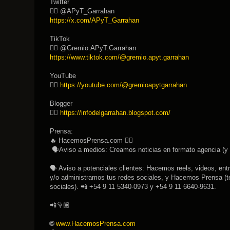
Twitter
👉🏽 @APyT_Garrahan
https://x.com/APyT_Garrahan
TikTok
👉🏽 @Gremio.APyT.Garrahan
https://www.tiktok.com/@gremio.apyt.garrahan
YouTube
👉🏽
https://youtube.com/@gremioapytgarrahan
Blogger
👉🏽
https://infodelgarrahan.blogspot.com/
Prensa:
🔥 HacemosPrensa.com 👇🏽
🗣Aviso a medios: Creamos noticias en formato agencia (y 
🗣 Aviso a potenciales clientes: Hacemos reels, videos, entr
y/o administramos tus redes sociales, y Hacemos Prensa (te
sociales). 📲 +54 9 11 5340-0973 y +54 9 11 6640-9631.
📲👇🏽
🌐
www.HacemosPrensa.com