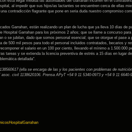
con esta ilegal medida las autoridades del Garrahan incurren en el contrasent
spital, al impedir que sus hijos/as lactantes se encuentren cerca de ellas mie
uye una contradicción flagrante que pone en seria duda nuestro compromiso co
ados Garrahan, están realizando un plan de lucha que ya lleva 10 días de pa
de Hospital Garrahan para los próximos 2 años; que se llame a concurso para
an o se jubilan, dado que somos personal esencial; que se otorgue el pase a 
 de 500 mil pesos para todo el personal incluidos contratados, becarios y re
 recomponer el salario en un 100 por ciento, llevando el mínimo a 1.500.000 p
s tareas y se extienda la licencia preventiva de estrés a 15 días en lugar de
blemática detallada".
138560617 (ella se encarga de las y los pacientes con problemas de nutrición
yT asoc. civil 1138620106. Prensa APyT +54 9 11 5340-0973 y +54 9 11 6640
nicosHospitalGarrahan