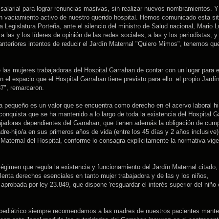
salarial para lograr renuncias masivas, sin realizar nuevos nombramientos. Y
un vaciamiento activo de nuestro querido hospital. Hemos comunicado esta si
a Legislatura Porteña, ante el silencio del ministro de Salud nacional, Mario 
 las y los líderes de opinión de las redes sociales, a las y los periodistas, y 
teriores intentos de reducir el Jardín Maternal "Quiero Mimos", tenemos que
 las mujeres trabajadoras del Hospital Garrahan de contar con un lugar para e
en el espacio que el Hospital Garrahan tiene previsto para ello: el propio Jardí
87", remarcaron.
a pequeño es un valor que se encuentra como derecho en el acervo laboral hi
conquista que se ha mantenido a lo largo de toda la existencia del Hospital G
bajadoras dependientes del Garrahan, que tienen además la obligación de cump
dre-hijo/a en sus primeros años de vida (entre los 45 días y 2 años inclusive)
Maternal del Hospital, conforme lo consagra explícitamente la normativa vig
l régimen que regula la existencia y funcionamiento del Jardín Maternal citado,
nta derechos esenciales en tanto mujer trabajadora y de las y los niños,
probada por ley 23.849, que dispone 'resguardar el interés superior del niño 
l pediátrico siempre recomendamos a las madres de nuestros pacientes mante