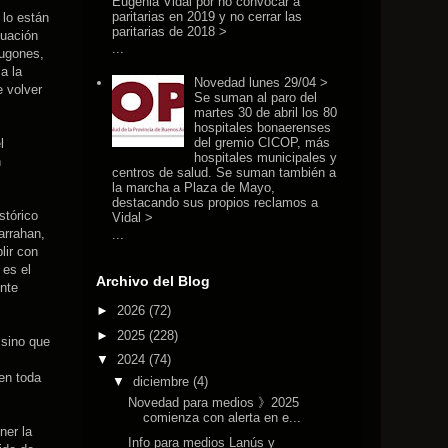
Eugenia Vidal por no convocar a
paritarias en 2019 y no cerrar las
 lo están
paritarias de 2018 >
tuación
...
Lugones,
a la
Novedad lunes 29/04 >
 volver
Se suman al paro del
martes 30 de abril los 80
hospitales bonaerenses
del gremio CICOP, más
l
hospitales municipales y
n
centros de salud. Se suman también a
la marcha a Plaza de Mayo,
destacando sus propios reclamos a
stórico
Vidal >
arrahan,
...
lir con
 es el
Archivo del Blog
ente
►
2026
(72)
►
2025
(228)
 sino que
▼
2024
(74)
en toda
▼
diciembre
(4)
Novedad para medios 》2025
comienza con alerta en e...
ner la
Info para medios Lanús y