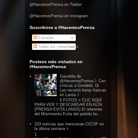
@HacemosPrensa en Twitter
@HacemosPrensa en Instagram
Suscribirse a #HacemosPrensa
Entradas
Todos los comentarios
Posteos más vistados en
#HacemosPrensa
Gacetilla de
@HacemosPrensa 》Con
críticas a Grindetti, Di
Leo recorrió ferias francas
en Lanús 》
5 FOTOS > CLIC AQUÍ
PARA VER Y DESCARGAR EN ALTA
(PRENSA EVITA LANÚS) El referente
del Movimiento Evita del partido bo...
103 noticias que mencionan CICOP en
la última semana >
1.