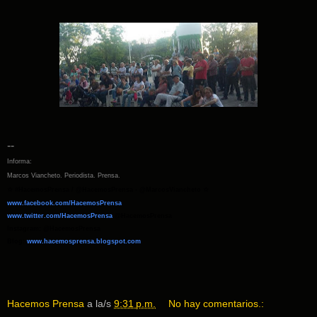
--
Informa:
Marcos Viancheto. Periodista. Prensa.
☆
#HacemosPrensa / @HacemosPrensa - @MarcosViancheto
☆
www.facebook.com/HacemosPrensa
www.twitter.com/HacemosPrensa
@HacemosPrensa
Instagram: @HacemosPrensa
Blog:
www.hacemosprensa.
blogspot.com
Hacemos Prensa
a la/s
9:31 p.m.
No hay comentarios.: