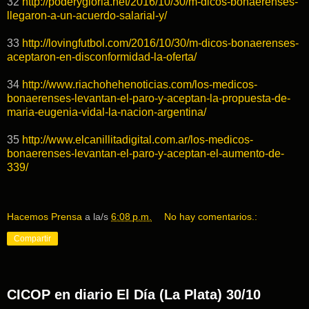
32
http://poderygloria.net/2016/10/30/m-dicos-bonaerenses-
llegaron-a-un-acuerdo-salarial-y/
33
http://lovingfutbol.com/2016/10/30/m-dicos-bonaerenses-
aceptaron-en-disconformidad-la-oferta/
34
http://www.riachohehenoticias.com/los-medicos-
bonaerenses-levantan-el-paro-y-aceptan-la-propuesta-de-
maria-eugenia-vidal-la-nacion-argentina/
35
http://www.elcanillitadigital.com.ar/los-medicos-
bonaerenses-levantan-el-paro-y-aceptan-el-aumento-de-
339/
Hacemos Prensa
a la/s
6:08 p.m.
No hay comentarios.:
Compartir
CICOP en diario El Día (La Plata) 30/10