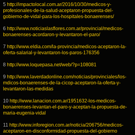
5
http://impactolocal.com.ar/2016/10/30/medicos-y-
profesionales-de-la-salud-aceptaron-propuesta-del-
gobierno-de-vidal-para-los-hospitales-bonaerenses/
6
http://www.noticiaslasflores.com.ar/provincial/medicos-
bonaerenses-acordaron-y-levantaron-el-paro/
7
http://www.eldia.com/la-provincia/medicos-aceptaron-la-
oferta-salarial-y-levantaron-los-paros-176356
8
http://www.loquepasa.net/web/?p=108081
9
http://www.laverdadonline.com/noticias/provinciales/los-
mdicos-bonaerenses-de-la-cicop-aceptaron-la-oferta-y-
levantaron-las-medidas
10
http://www.lanacion.com.ar/1951632-los-medicos-
bonaerenses-levantan-el-paro-y-aceptan-la-propuesta-de-
maria-eugenia-vidal
11
http://www.inforegion.com.ar/noticia/206756/medicos-
aceptaron-en-disconformidad-propuesta-del-gobierno