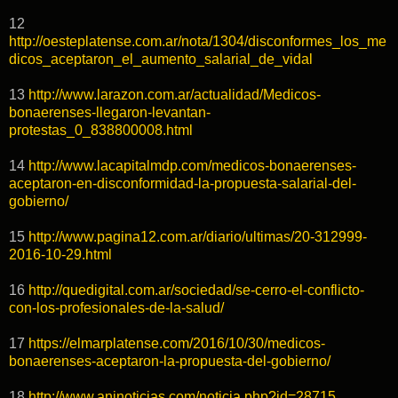
12
http://oesteplatense.com.ar/nota/1304/disconformes_los_me
dicos_aceptaron_el_aumento_salarial_de_vidal
13
http://www.larazon.com.ar/actualidad/Medicos-
bonaerenses-llegaron-levantan-
protestas_0_838800008.html
14
http://www.lacapitalmdp.com/medicos-bonaerenses-
aceptaron-en-disconformidad-la-propuesta-salarial-del-
gobierno/
15
http://www.pagina12.com.ar/diario/ultimas/20-312999-
2016-10-29.html
16
http://quedigital.com.ar/sociedad/se-cerro-el-conflicto-
con-los-profesionales-de-la-salud/
17
https://elmarplatense.com/2016/10/30/medicos-
bonaerenses-aceptaron-la-propuesta-del-gobierno/
18
http://www.aninoticias.com/noticia.php?id=28715