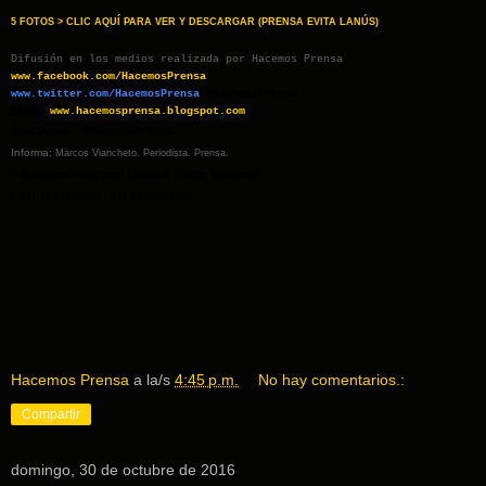
5 FOTOS > CLIC AQUÍ PARA VER Y DESCARGAR (PRENSA EVITA LANÚS)
Difusión en los medios realizada por Hacemos Prensa
www.facebook.com/HacemosPrensa
www.twitter.com/HacemosPrensa
@HacemosPrensa
Blog:
www.hacemosprensa.blogsp
ot.com
Instagram: @HacemosPrensa
Informa:
Marcos Viancheto. Periodista. Prensa.
> @MarcosViancheto
Facebook Twitter Instagram
> 011-15-5340-0973 / 011-15-5527-1303
Hacemos Prensa
a la/s
4:45 p.m.
No hay comentarios.:
Compartir
domingo, 30 de octubre de 2016