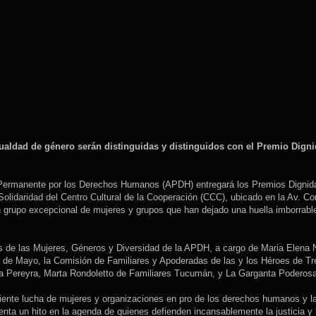
ualdad de género serán distinguidas y distinguidos con el Premio Dign
 Permanente por los Derechos Humanos (APDH) entregará los Premios Dignid
olidaridad del Centro Cultural de la Cooperación (CCC), ubicado en la Av. Co
un grupo excepcional de mujeres y grupos que han dejado una huella imborrable
os de las Mujeres, Géneros y Diversidad de la APDH, a cargo de Maria Elena
a de Mayo, la Comisión de Familiares y Apoderadas de las y los Héroes de Tr
lita Pereyra, Marta Rondoletto de Familiares Tucumán, y La Garganta Poderos
liente lucha de mujeres y organizaciones en pro de los derechos humanos y l
enta un hito en la agenda de quienes defienden incansablemente la justicia y 