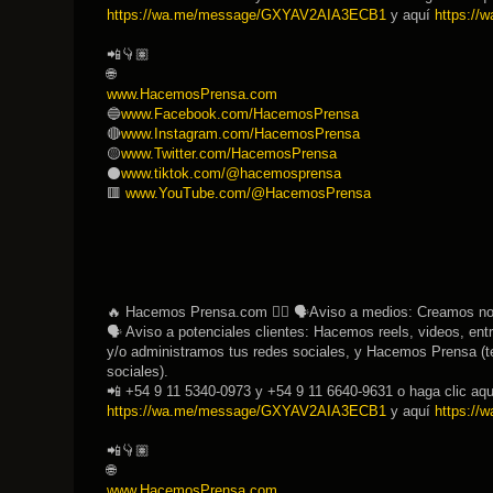
https://wa.me/message/GXYAV2AIA3ECB1
y aquí
https:/
📲👇🏽
🌐
www.HacemosPrensa.com
🔵
www.Facebook.com/HacemosPrensa
🔴
www.Instagram.com/HacemosPrensa
🟡
www.Twitter.com/HacemosPrensa
⚫️
www.tiktok.com/@hacemosprensa
🟥
www.YouTube.com/@HacemosPrensa
🔥 Hacemos Prensa.com 👉🏽 🗣Aviso a medios: Creamos noti
🗣 Aviso a potenciales clientes: Hacemos reels, videos, entr
y/o administramos tus redes sociales, y Hacemos Prensa (te
sociales).
📲 +54 9 11 5340-0973 y +54 9 11 6640-9631 o haga clic aqu
https://wa.me/message/GXYAV2AIA3ECB1
y aquí
https:/
📲👇🏽
🌐
www.HacemosPrensa.com