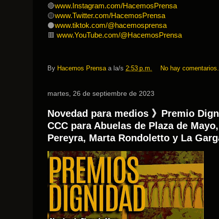
🔴
www.Instagram.com/HacemosPrensa
🟡
www.Twitter.com/HacemosPrensa
⚫️
www.tiktok.com/@hacemosprensa
🟥
www.YouTube.com/@HacemosPrensa
By
Hacemos Prensa
a la/s
2:53 p.m.
No hay comentarios
martes, 26 de septiembre de 2023
Novedad para medios 》Premio Dignid
CCC para Abuelas de Plaza de Mayo, 
Pereyra, Marta Rondoletto y La Gar