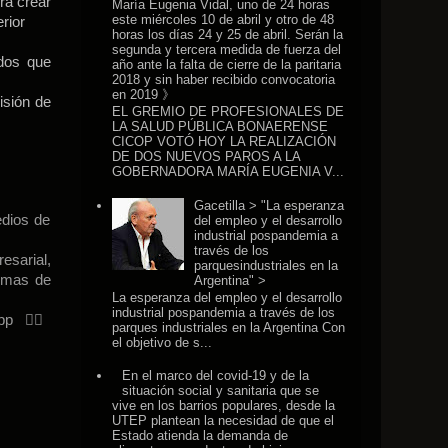
ra crear
María Eugenia Vidal, uno de 24 horas
este miércoles 10 de abril y otro de 48
erior
horas los días 24 y 25 de abril. Serán la
segunda y tercera medida de fuerza del
ados que
año ante la falta de cierre de la paritaria
2018 y sin haber recibido convocatoria
en 2019 》
isión de
EL GREMIO DE PROFESIONALES DE
LA SALUD PÚBLICA BONAERENSE
CICOP VOTÓ HOY LA REALIZACIÓN
DE DOS NUEVOS PAROS A LA
GOBERNADORA MARÍA EUGENIA V...
Gacetilla > "La esperanza
edios de
del empleo y el desarrollo
industrial pospandemia a
través de los
esarial,
parquesindustriales en la
temas de
Argentina" >
La esperanza del empleo y el desarrollo
industrial pospandemia a través de los
p 👉🏽
parques industriales en la Argentina Con
el objetivo de s...
En el marco del covid-19 y de la
situación social y sanitaria que se
vive en los barrios populares, desde la
UTEP plantean la necesidad de que el
Estado atienda la demanda de