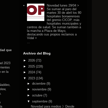
Novedad lunes 29/04 >
Se suman al paro del
martes 30 de abril los 80
hospitales bonaerenses
del gremio CICOP, más
hospitales municipales y
centros de salud. Se suman también a
la marcha a Plaza de Mayo,
destacando sus propios reclamos a
Vidal >
...
idad que
Archivo del Blog
►
2026
(72)
ad 2023
►
2025
(228)
rrientes
 en la
►
2024
(74)
▼
2023
(134)
►
diciembre
(9)
 Naddeo,
elew,
►
noviembre
(9)
a.
►
octubre
(7)
▼
septiembre
(9)
a
la
Novedad para medios 》Desde