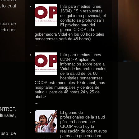
 lo cual
Info para medios lunes
15/04》"Sin respuestas
del gobierno provincial, el
conflicto se profundiza"》
ución de
El próximo paro del
ecto por
gremio CICOP a la
gobernadora Vidal en los 80 hospitales
bonaerenses será de 48 horas》
...
Info para medios lunes
08/04 > Ampliamos
información sobre paro a
Vidal de los profesionales
de la salud de los 80
hospitales bonaerenses
CICOP este miércoles 10 de abril, más
hospitales municipales y centros de
salud + paro de 48 horas 24 y 25 de
abril >
...
 UNTREF,
El gremio de
urales,
profesionales de la salud
pública bonaerense
CICOP votó hoy la
realización de dos nuevos
 uso de
paros a la gobernadora