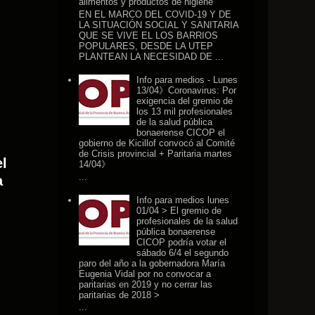
alimentos y productos de higiene
EN EL MARCO DEL COVID-19 Y DE
LA SITUACIÓN SOCIAL Y SANITARIA
QUE SE VIVE EL LOS BARRIOS
POPULARES, DESDE LA UTEP
PLANTEAN LA NECESIDAD DE ...
Info para medios - Lunes
13/04》Coronavirus: Por
exigencia del gremio de
los 13 mil profesionales
de la salud pública
bonaerense CICOP el
gobierno de Kicillof convocó al Comité
de Crisis provincial + Paritaria martes
l
14/04》
...
a
Info para medios lunes
01/04 > El gremio de
profesionales de la salud
pública bonaerense
CICOP podría votar el
sábado 6/4 el segundo
paro del año a la gobernadora María
Eugenia Vidal por no convocar a
paritarias en 2019 y no cerrar las
paritarias de 2018 >
...