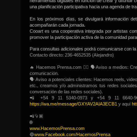
herramientas digitales en función de crear y difundir 
una planificación participativa hacia una agenda de tra
En los próximos días, se divulgará información de
acompañarán cada jornada.
Cooart es una cooperativa integrada por artistas comp
promover la participación activa de la comunidad para
Para consultas adicionales podrá comunicarse con la 
Contacto directo: 236-4652535 (Alejandro)
🔥 Hacemos Prensa.com 👉🏽 🗣Aviso a medios: Cream
comunicación.
🗣 Aviso a potenciales clientes: Hacemos reels, videos
etc., creamos y/o administramos tus redes sociale
conversación de las redes sociales).
📲 +54 9 11 5340-0973 y +54 9 11 6640-963
https://wa.me/message/GXYAV2AIA3ECB1
y aquí
ht
📲👇🏽
🌐
www.HacemosPrensa.com
🔵
www.Facebook.com/HacemosPrensa