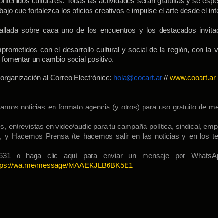
contenidos culturales. Todas las actividades serán gratuitas y se espe
bajo que fortalezca los oficios creativos e impulse el arte desde el int
tallada sobre cada uno de los encuentros y los destacados invit
rometidos con el desarrollo cultural y social de la región, con la v
 fomentar un cambio social positivo.
organización al Correo Electrónico:
hola@cooart.ar
//
www.cooart.ar
os noticias en formato agencia (y otros) para uso gratuito de m
, entrevistas en video/audio para tu campaña política, sindical, empr
s, y Hacemos Prensa (te hacemos salir en las noticias y en los 
1 o haga clic aquí para enviar un mensaje por WhatsAp
tps://wa.me/message/MAAEKJLB6BK5E1