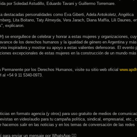
ida por Soledad Astudillo, Eduardo Tavani y Guillermo Torremare.
 a destacadas personalidades como Eva Giberti, Adela Antokoletz, Angélica
erg, Lita Boitano, Taty Almeyda, Vera Jarach, Diana Maffia, Lili Daunes, en
", explicaron.
se enorgullece de celebrar y honrar a estas mujeres y organizaciones, cuy
 avance de los derechos humanos y la igualdad de género en Argentina y más 
onia inspiradora y mostrar su apoyo a estas valientes defensoras. El evento
uciones excepcionales de estas mujeres en la construcción de un mundo más 
 Permanente por los Derechos Humanos, visite su sitio web oficial
www.apdh
 al +54 9 11 5340-0973.
cias en formato agencia (y otros) para uso gratuito de medios de comunicac
evistas en video/audio para tu campaña política, sindical, empresarial, etc.,
 hacemos salir en las noticias y en los temas de conversación de las redes
í para enviar un mensaje por WhatsApp 👉🏽