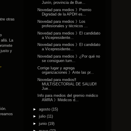
Junín, provincia de Bue...
Novedad para medios 》Premio
Dignidad de la APDH es...
tre otras
Novedad para medios 》Los
profesionales y técnicos ...
Novedad para medios 》El candidato
o
a Vicepresidente...
allá. La
Novedad para medios 》El candidato
 promete
a Vicepresidente...
justo y
Novedad para medios 》¿Por qué no
se consiguen turn...
-
Corrige lugar y agrega
organizaciones 》Ante las pr...
Novedad para medios‼️
MULTISECTORIAL DE SALUD‼️
Jue...
Info para medios del gremio médico
AMRA 》Médicos d...
ión.
►
agosto
(15)
 creamos
►
julio
(11)
►
junio
(19)
►
mayo
(22)