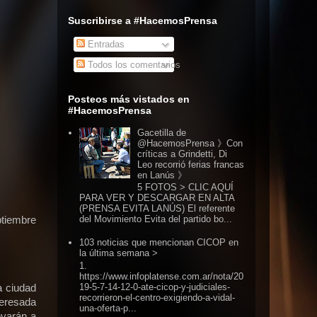
Suscribirse a #HacemosPrensa
Entradas
Todos los comentarios
Posteos más vistados en
#HacemosPrensa
Gacetilla de
@HacemosPrensa 》Con
críticas a Grindetti, Di
Leo recorrió ferias francas
en Lanús 》
5 FOTOS > CLIC AQUÍ
PARA VER Y DESCARGAR EN ALTA
(PRENSA EVITA LANÚS) El referente
del Movimiento Evita del partido bo...
ptiembre
103 noticias que mencionan CICOP en
la última semana >
1.
https://www.infoplatense.com.ar/nota/20
19-5-7-14-12-0-ate-cicop-y-judiciales-
a ciudad
recorrieron-el-centro-exigiendo-a-vidal-
teresada
una-oferta-p...
evarán a