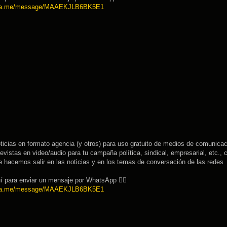
/wa.me/message/MAAEKJLB6BK5E1
cias en formato agencia (y otros) para uso gratuito de medios de comunicac
evistas en video/audio para tu campaña política, sindical, empresarial, etc.,
 hacemos salir en las noticias y en los temas de conversación de las redes
í para enviar un mensaje por WhatsApp 👉🏽
/wa.me/message/MAAEKJLB6BK5E1