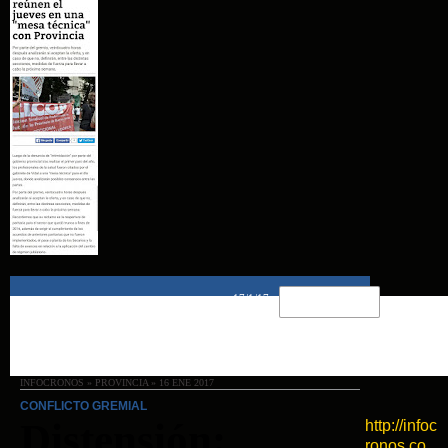
17/1/17
INFOCRONOS » PROVINCIA » 16 ENE 2017
CONFLICTO GREMIAL
Distensión:
http://infoc
ronos.co