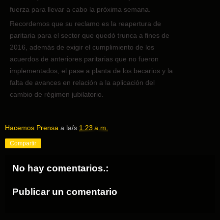
fuerza para llevar a cabo la próxima semana.
Recordemos que su reclamo es la reapertura de
paritaria para el sector que quedó trunca a fines de
2016, además de exigir el cumplimiento de los
acuerdos de anteriores paritarias que no fueron
implementados, el pase a planta de los becarios y la
falta de avances en relación a la aplicación del
cambio de régimen jubilatorio.
Hacemos Prensa
a la/s
1:23 a.m.
Compartir
No hay comentarios.:
Publicar un comentario