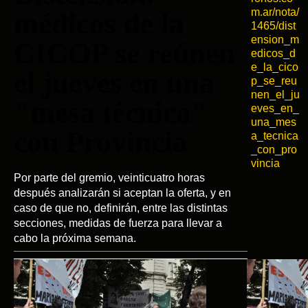
m.ar/nota/
médicos de la
1465/dist
ension_m
CICOP se reúnen
edicos_d
e_la_cico
el jueves en una
p_se_reu
nen_el_ju
"mesa técnica"
eves_en_
una_mes
con Provincia
a_tecnica
_con_pro
vincia
Por parte del gremio, veinticuatro horas
después analizarán si aceptan la oferta, y en
caso de que no, definirán, entre las distintas
secciones, medidas de fuerza para llevar a
cabo la próxima semana.