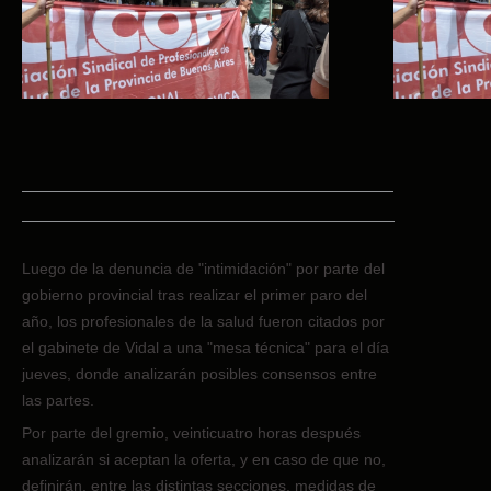
Luego de la denuncia de "intimidación" por parte del
gobierno provincial tras realizar el primer paro del
año, los profesionales de la salud fueron citados por
el gabinete de Vidal a una "mesa técnica" para el día
jueves, donde analizarán posibles consensos entre
las partes.
Por parte del gremio, veinticuatro horas después
analizarán si aceptan la oferta, y en caso de que no,
definirán, entre las distintas secciones, medidas de