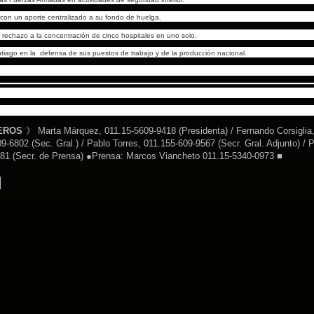
 con un aporte centralizado a su fondo de huelga.
 rechazo a la concentración de cinco hospitales en uno solo.
antiago en la defensa de sus puestos de trabajo y de la producción nacional.
EROS
*
》 Marta Márquez, 011.15-5609-9418 (Presidenta) / Fernando Corsiglia,
-6802 (Sec. Gral.) / Pablo Torres, 011.155-609-9567 (Secr. Gral. Adjunto) / 
3581 (Secr. de Prensa) ●Prensa: Marcos Viancheto 011.15-5340-0973 ■