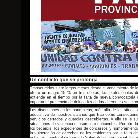
Un conflicto que se prolonga
Transcurridos siete largos meses desde el vencimiento de la
ofertó un magro 15 % en tres cuotas, lxs profesionales d
extiende en el tiempo por la falta de nueva convocatoria
importante presencia de delegadxs de las diferentes seccion
Las discusiones en las asambleas, más allá de las situaci
adquisitivo de nuestros salarios que trae como consecuenci
servicios cerrados y guardias descubiertas. A ello se le 
situaciones de violencia e insumos insuficientes. Por otro la
lxs becarixs, los expedientes de concursos y nombramientos
la vulneración de derechos de lxs residentes por la falta d
esforzadamente el sistema de Salud Pública en hospitales y