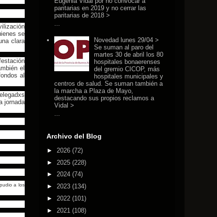
Eugenia Vidal por no convocar a
paritarias en 2019 y no cerrar las
paritarias de 2018 >
...
ilización
uienes se
Novedad lunes 29/04 >
una clara
Se suman al paro del
martes 30 de abril los 80
festación
hospitales bonaerenses
ambién el
del gremio CICOP, más
fondos al
hospitales municipales y
centros de salud. Se suman también a
la marcha a Plaza de Mayo,
Delegadxs
destacando sus propios reclamos a
a jornada
Vidal >
...
Archivo del Blog
►
2026
(72)
►
2025
(228)
►
2024
(74)
pudio a los
►
2023
(134)
►
2022
(101)
►
2021
(108)