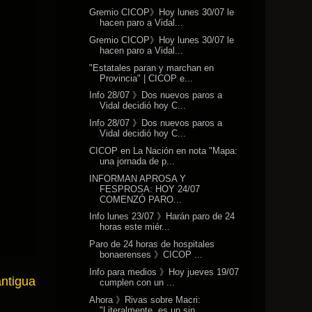
Gremio CICOP》Hoy lunes 30/07 le
hacen paro a Vidal...
Gremio CICOP》Hoy lunes 30/07 le
hacen paro a Vidal...
"Estatales paran y marchan en
Provincia" | CICOP e...
Info 28/07 》Dos nuevos paros a
Vidal decidió hoy C...
Info 28/07 》Dos nuevos paros a
Vidal decidió hoy C...
CICOP en La Nación en nota "Mapa:
una jornada de p...
INFORMAN APROSA Y
FESPROSA: HOY 24/07
COMENZÓ PARO...
Info lunes 23/07 》Harán paro de 24
horas este miér...
Paro de 24 horas de hospitales
bonaerenses 》CICOP ...
Info para medios 》Hoy jueves 19/07
antigua
cumplen con un ...
Ahora 》Rivas sobre Macri:
"Literalmente, es un sin...