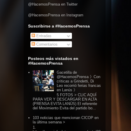
@HacemosPrensa en Twitter
@HacemosPrensa en Instagram
Suscribirse a #HacemosPrensa
Entradas
Comentarios
Posteos más vistados en
#HacemosPrensa
Gacetilla de
@HacemosPrensa 》Con
críticas a Grindetti, Di
Leo recorrió ferias francas
en Lanús 》
5 FOTOS > CLIC AQUÍ
PARA VER Y DESCARGAR EN ALTA
(PRENSA EVITA LANÚS) El referente
del Movimiento Evita del partido bo...
103 noticias que mencionan CICOP en
la última semana >
1.