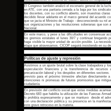
El Congreso también analizó el escenario general de la luch
en ATE, con una paritaria cerrada a la baja por los sindicat
los docentes, con su conflicto abierto, son muestras claras
decidido llevar adelante en el marco general del acuerdo co
que se jacta el Ministro de Trabajo - desconociendo su rol ar
sus organizaciones y las resoluciones soberanas que son 
Nacional.
En este marco, y pese a las dificultades en consensuar ac
los gremios estatales el lunes 30/7 y continuar bregando p
haga visible la mayor unidad de acción posible. La necesi
etapa que atravesamos. CICOP seguirá insistiendo en su dec
Políticas de ajuste y represión
Asistimos a un ajuste brutal sobre la clase trabajadora y l
especulación financiera y la transferencia de recurso
precarización laboral y los despidos en diferentes sectores.
previsto para el próximo trimestre afectan directamente 
intenciones ni promesas de futuros promisorios que mitiguen
ciudadanía.
En previsión del conflicto social que estas medidas acarre
Decreto 683 que habilita la utilización de las Fuerzas Arma
lo prohibía expresamente y que se mantuvo desde el adv
con una declaración pública y su presencia en la manifesta
este grave retroceso en la materia.