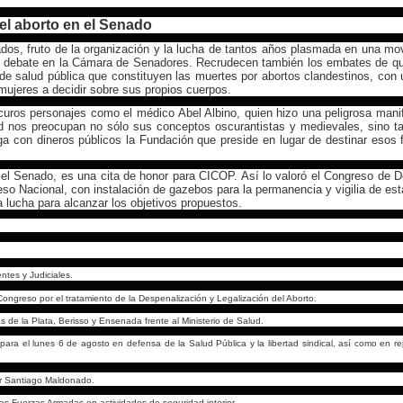
del aborto en el Senado
os, fruto de la organización y la lucha de tantos años plasmada en una mov
a el debate en la Cámara de Senadores. Recrudecen también los embates de q
e salud pública que constituyen las muertes por abortos clandestinos, con 
mujeres a decidir sobre sus propios cuerpos.
scuros personajes como el médico Abel Albino, quien hizo una peligrosa mani
ud nos preocupan no sólo sus conceptos oscurantistas y medievales, sino t
 con dineros públicos la Fundación que preside en lugar de destinar esos 
en el Senado, es una cita de honor para CICOP. Así lo valoró el Congreso de 
eso Nacional, con instalación de gazebos para la permanencia y vigilia de est
a lucha para alcanzar los objetivos propuestos.
ntes y Judiciales.
ongreso por el tratamiento de la Despenalización y Legalización del Aborto.
 de la Plata, Berisso y Ensenada frente al Ministerio de Salud.
ara el lunes 6 de agosto en defensa de la Salud Pública y la libertad sindical, así como en re
por Santiago Maldonado.
 las Fuerzas Armadas en actividades de seguridad interior.