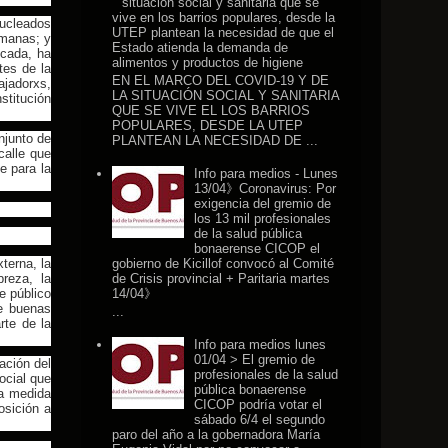
situación social y sanitaria que se
vive en los barrios populares, desde la
nucleados
UTEP plantean la necesidad de que el
emanas; y
Estado atienda la demanda de
icada, ha
alimentos y productos de higiene
tes de la
EN EL MARCO DEL COVID-19 Y DE
ajadorxs,
LA SITUACIÓN SOCIAL Y SANITARIA
stitución
QUE SE VIVE EL LOS BARRIOS
POPULARES, DESDE LA UTEP
njunto de
PLANTEAN LA NECESIDAD DE ...
calle que
e para la
Info para medios - Lunes
13/04》Coronavirus: Por
exigencia del gremio de
los 13 mil profesionales
de la salud pública
bonaerense CICOP el
terna, la
gobierno de Kicillof convocó al Comité
reza, la
de Crisis provincial + Paritaria martes
e público
14/04》
de buenas
...
rte de la
Info para medios lunes
01/04 > El gremio de
ación del
profesionales de la salud
ocial que
pública bonaerense
a medida
CICOP podría votar el
osición a
sábado 6/4 el segundo
paro del año a la gobernadora María