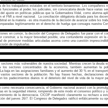
a de lxs trabajadorxs estatales en el territorio bonaerense. Lxs compañerxs 
os funcionales al poder, lxs judiciales, sin convocatoria desde hace varias s
 del ajuste en políticas públicas que la Gobernadora Vidal, como alumna apl
n el FMI a nivel nacional. La conciliación obligatoria dictada para los docen
bitral en la materia - es otra muestra de la decisión de avanzar sobre lxs trab
amparadas legítimamente en el derecho de huelga que consagra nuestra Con
ciones en común, la decisión del Congreso de Delegadxs fue parar con el co
or construir, a la mayor brevedad posible, una contundente expresión en la 
dad de promover medidas articuladas asoma como una cuestión imprescindibl
isión de impulsarlas.
os sectores más vulnerables de nuestra sociedad. Mientras crecen la deuda ex
s a los sectores concentrados de la economía, también aumentan la pob
 La baja en las asignaciones familiares y el aumento del 30 % en el transport
a vastos sectores de la población. No hay frases hechas, declaraciones 
 los padecimientos diarios ni el deterioro del nivel de vida de la mayor pa
an como necesaria consecuencia, el Gobierno nacional avanzó con la promulg
das en la seguridad interior, rompiendo de este modo el consenso político y s
enimiento de la democracia. CICOP manifestó claramente su rechazo a est
ción del jueves 26/7. El Congreso de Delegadxs ratificó enfáticamente su op