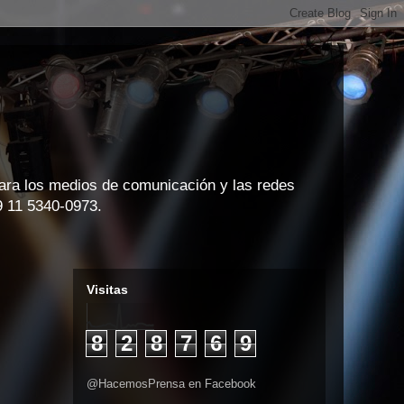
para los medios de comunicación y las redes
9 11 5340-0973.
Visitas
8
2
8
7
6
9
@HacemosPrensa en Facebook