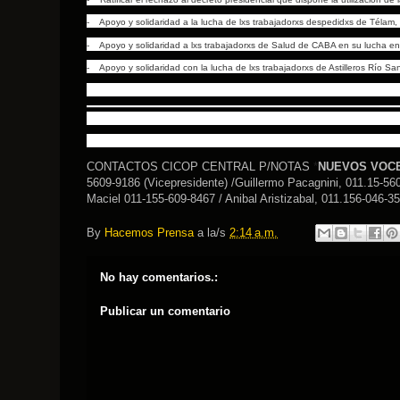
-
Apoyo y solidaridad a la lucha de lxs trabajadorxs despedidxs de Télam,
-
Apoyo y solidaridad a lxs trabajadorxs de Salud de CABA en su lucha en
-
Apoyo y solidaridad con la lucha de lxs trabajadorxs de Astilleros Río S
CONTACTOS CICOP CENTRAL P/NOTAS
*
NUEVOS VOC
5609-9186 (Vicepresidente) /Guillermo Pacagnini, 011.15-5609
Maciel 011-155-609-8467 / Anibal Aristizabal, 011.156-046-
By
Hacemos Prensa
a la/s
2:14 a.m.
No hay comentarios.:
Publicar un comentario