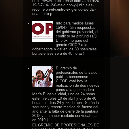
https://www.infoplatense.com.ar/nota/20
19-5-7-14-12-0-ate-cicop-y-judiciales-
recorrieron-el-centro-exigiendo-a-vidal-
una-oferta-p...
Info para medios lunes
15/04》"Sin respuestas
del gobierno provincial, el
conflicto se profundiza"》
El próximo paro del
gremio CICOP a la
gobernadora Vidal en los 80 hospitales
bonaerenses será de 48 horas》
...
El gremio de
profesionales de la salud
pública bonaerense
CICOP votó hoy la
realización de dos nuevos
paros a la gobernadora
María Eugenia Vidal, uno de 24 horas
este miércoles 10 de abril y otro de 48
horas los días 24 y 25 de abril. Serán la
segunda y tercera medida de fuerza del
año ante la falta de cierre de la paritaria
2018 y sin haber recibido convocatoria
en 2019 》
EL GREMIO DE PROFESIONALES DE