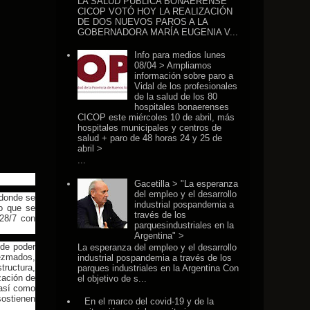
LA SALUD PÚBLICA BONAERENSE
CICOP VOTÓ HOY LA REALIZACIÓN
DE DOS NUEVOS PAROS A LA
GOBERNADORA MARÍA EUGENIA V...
Info para medios lunes
08/04 > Ampliamos
información sobre paro a
Vidal de los profesionales
de la salud de los 80
hospitales bonaerenses
CICOP este miércoles 10 de abril, más
hospitales municipales y centros de
salud + paro de 48 horas 24 y 25 de
abril >
...
Gacetilla > "La esperanza
del empleo y el desarrollo
 donde se
industrial pospandemia a
to que se
través de los
 28/7 con
parquesindustriales en la
Argentina" >
 de poder
La esperanza del empleo y el desarrollo
iezmados,
industrial pospandemia a través de los
tructura,
parques industriales en la Argentina Con
zación de
el objetivo de s...
 así como
sostienen
En el marco del covid-19 y de la