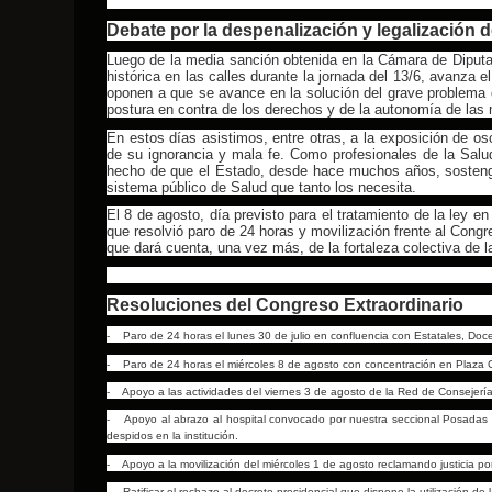
Debate por la despenalización y legalización 
Luego de la media sanción obtenida en la Cámara de Diputad
histórica en las calles durante la jornada del 13/6, avanz
oponen a que se avance en la solución del grave problema d
postura en contra de los derechos y de la autonomía de las 
En estos días asistimos, entre otras, a la exposición de o
de su ignorancia y mala fe. Como profesionales de la Sal
hecho de que el Estado, desde hace muchos años, sostenga
sistema público de Salud que tanto los necesita.
El 8 de agosto, día previsto para el tratamiento de la ley 
que resolvió paro de 24 horas y movilización frente al Congr
que dará cuenta, una vez más, de la fortaleza colectiva de l
Resoluciones del Congreso Extraordinario
-
Paro de 24 horas el lunes 30 de julio en confluencia con Estatales, Doce
-
Paro de 24 horas el miércoles 8 de agosto con concentración en Plaza C
-
Apoyo a las actividades del viernes 3 de agosto de la Red de Consejerías
-
Apoyo al abrazo al hospital convocado por nuestra seccional Posadas p
despidos en la institución.
-
Apoyo a la movilización del miércoles 1 de agosto reclamando justicia 
-
Ratificar el rechazo al decreto presidencial que dispone la utilización de