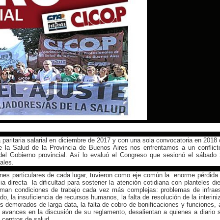
 paritaria salarial en diciembre de 2017 y con una sola convocatoria en 2018
e la Salud de la Provincia de Buenos Aires nos enfrentamos a un conflic
 del Gobierno provincial. Así lo evaluó el Congreso que sesionó el sábado
ales.
ones particulares de cada lugar, tuvieron como eje común la enorme pérdida
a directa la dificultad para sostener la atención cotidiana con planteles d
suman condiciones de trabajo cada vez más complejas: problemas de infraes
do, la insuficiencia de recursos humanos, la falta de resolución de la interini
 demorados de larga data, la falta de cobro de bonificaciones y funciones,
e avances en la discusión de su reglamento, desalientan a quienes a diario 
 centros de salud.