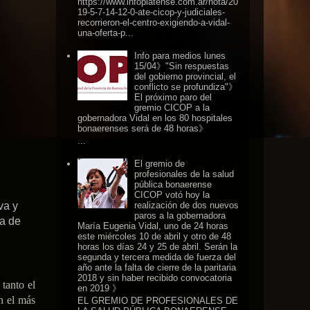
https://www.infoplatense.com.ar/nota/20
19-5-7-14-12-0-ate-cicop-y-judiciales-
recorrieron-el-centro-exigiendo-a-vidal-
una-oferta-p...
Info para medios lunes
15/04》"Sin respuestas
del gobierno provincial, el
conflicto se profundiza"》
El próximo paro del
gremio CICOP a la
gobernadora Vidal en los 80 hospitales
bonaerenses será de 48 horas》
...
El gremio de
profesionales de la salud
pública bonaerense
CICOP votó hoy la
realización de dos nuevos
va y
paros a la gobernadora
da de
María Eugenia Vidal, uno de 24 horas
este miércoles 10 de abril y otro de 48
horas los días 24 y 25 de abril. Serán la
segunda y tercera medida de fuerza del
año ante la falta de cierre de la paritaria
2018 y sin haber recibido convocatoria
tanto el
en 2019 》
n el más
EL GREMIO DE PROFESIONALES DE