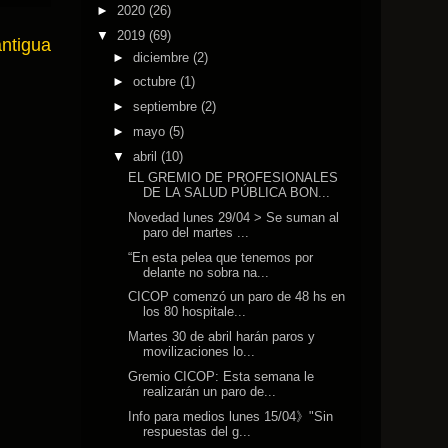
►
2020
(26)
▼
2019
(69)
antigua
►
diciembre
(2)
►
octubre
(1)
►
septiembre
(2)
►
mayo
(5)
▼
abril
(10)
EL GREMIO DE PROFESIONALES
DE LA SALUD PÚBLICA BON...
Novedad lunes 29/04 > Se suman al
paro del martes ...
“En esta pelea que tenemos por
delante no sobra na...
CICOP comenzó un paro de 48 hs en
los 80 hospitale...
Martes 30 de abril harán paros y
movilizaciones lo...
Gremio CICOP: Esta semana le
realizarán un paro de...
Info para medios lunes 15/04》"Sin
respuestas del g...