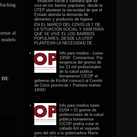
situación social y sanitaria que se
 fracking
vive en los barrios populares, desde la
UTEP plantean la necesidad de que el
Estado atienda la demanda de
alimentos y productos de higiene
EN EL MARCO DEL COVID-19 Y DE
LA SITUACIÓN SOCIAL Y SANITARIA
urnas al
QUE SE VIVE EL LOS BARRIOS
POPULARES, DESDE LA UTEP
l modelo
PLANTEAN LA NECESIDAD DE ...
Info para medios - Lunes
13/04》Coronavirus: Por
exigencia del gremio de
los 13 mil profesionales
de la salud pública
bonaerense CICOP el
 DE
gobierno de Kicillof convocó al Comité
de Crisis provincial + Paritaria martes
14/04》
...
Info para medios lunes
01/04 > El gremio de
profesionales de la salud
pública bonaerense
CICOP podría votar el
sábado 6/4 el segundo
paro del año a la gobernadora María