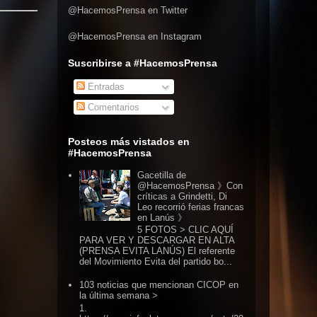
@HacemosPrensa en Twitter
@HacemosPrensa en Instagram
Suscribirse a #HacemosPrensa
Entradas
Comentarios
Posteos más vistados en
#HacemosPrensa
Gacetilla de
@HacemosPrensa 》Con
críticas a Grindetti, Di
Leo recorrió ferias francas
en Lanús 》
5 FOTOS > CLIC AQUÍ
PARA VER Y DESCARGAR EN ALTA
(PRENSA EVITA LANÚS) El referente
del Movimiento Evita del partido bo...
103 noticias que mencionan CICOP en
la última semana >
1.