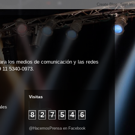
para los medios de comunicación y las redes
9 11 5340-0973.
Visitas
ales
8
2
7
5
4
6
@HacemosPrensa en Facebook