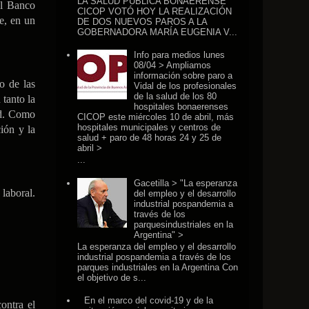
LA SALUD PÚBLICA BONAERENSE
el Banco
CICOP VOTÓ HOY LA REALIZACIÓN
te, en un
DE DOS NUEVOS PAROS A LA
GOBERNADORA MARÍA EUGENIA V...
Info para medios lunes
08/04 > Ampliamos
información sobre paro a
o de las
Vidal de los profesionales
de la salud de los 80
 tanto la
hospitales bonaerenses
ud. Como
CICOP este miércoles 10 de abril, más
hospitales municipales y centros de
ión y la
salud + paro de 48 horas 24 y 25 de
abril >
...
Gacetilla > "La esperanza
laboral.
del empleo y el desarrollo
industrial pospandemia a
través de los
parquesindustriales en la
Argentina" >
La esperanza del empleo y el desarrollo
industrial pospandemia a través de los
parques industriales en la Argentina Con
el objetivo de s...
En el marco del covid-19 y de la
ontra el