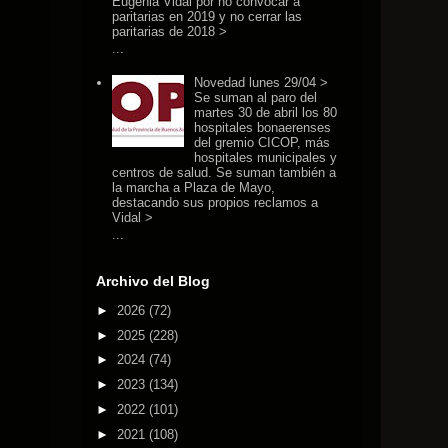
Eugenia Vidal por no convocar a
paritarias en 2019 y no cerrar las
paritarias de 2018 >
...
Novedad lunes 29/04 >
Se suman al paro del
martes 30 de abril los 80
hospitales bonaerenses
del gremio CICOP, más
hospitales municipales y
centros de salud. Se suman también a
la marcha a Plaza de Mayo,
destacando sus propios reclamos a
Vidal >
...
Archivo del Blog
►
2026
(72)
►
2025
(228)
►
2024
(74)
►
2023
(134)
►
2022
(101)
►
2021
(108)