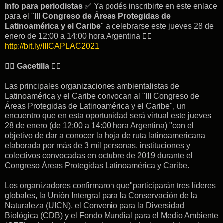
Info para periodistas
✅ Ya podés inscribirte en este enlace
para el "
III Congreso de Áreas Protegidas de
Latinoamérica y el Caribe
" a celebrarse este jueves 28 de
enero de 12:00 a 14:00 hora Argentina 👉🏽
http://bit.ly/IIICAPLAC2021
👇🏽
Gacetilla
👇🏽
Las principales organizaciones ambientalistas de
Latinoamérica y el Caribe convocan al "III Congreso de
Áreas Protegidas de Latinoamérica y el Caribe", un
encuentro que en esta oportunidad será virtual este jueves
28 de enero (de 12:00 a 14:00 hora Argentina) "con el
objetivo de dar a conocer la hoja de ruta latinoamericana
elaborada por más de 3 mil personas, instituciones y
colectivos convocadas en octubre de 2019 durante el
Congreso Áreas Protegidas Latinoamérica y Caribe.
Los organizadores confirmaron que"participarán tres líderes
globales, la Unión Intergral para la Conservación de la
Naturaleza (UICN), el Convenio para la Diversidad
Biológica (CDB) y el Fondo Mundial para el Medio Ambiente