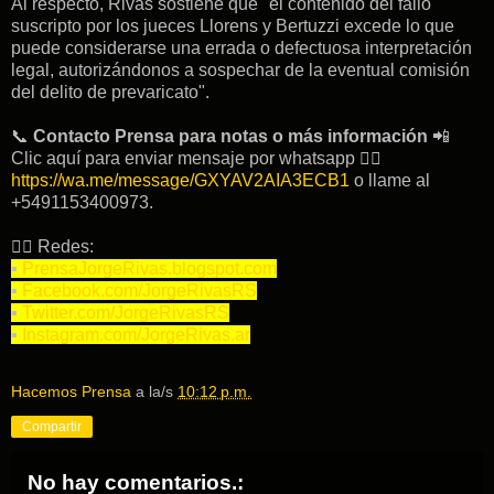
Al respecto, Rivas sostiene que "el contenido del fallo
suscripto por los jueces Llorens y Bertuzzi excede lo que
puede considerarse una errada o defectuosa interpretación
legal, autorizándonos a sospechar de la eventual comisión
del delito de prevaricato".
📞
Contacto Prensa para notas o más información
📲
Clic aquí para enviar mensaje por whatsapp 👉🏽
https://wa.me/message/GXYAV2AIA3ECB1
o llame al
+5491153400973.
👉🏽 Redes:
▪︎
PrensaJorgeRivas.blogspot.com
▪︎
Facebook.com/JorgeRivasRS
▪︎
Twitter.com/JorgeRivasRS
▪︎
Instagram.com/JorgeRivas.ar
Hacemos Prensa
a la/s
10:12 p.m.
Compartir
No hay comentarios.: