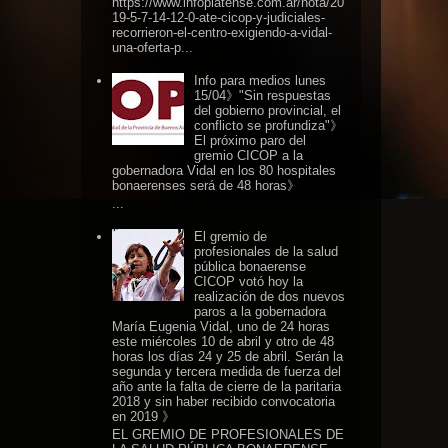
https://www.infoplatense.com.ar/nota/20
19-5-7-14-12-0-ate-cicop-y-judiciales-
recorrieron-el-centro-exigiendo-a-vidal-
una-oferta-p...
Info para medios lunes
15/04》"Sin respuestas
del gobierno provincial, el
conflicto se profundiza"》
El próximo paro del
gremio CICOP a la
gobernadora Vidal en los 80 hospitales
bonaerenses será de 48 horas》
...
El gremio de
profesionales de la salud
pública bonaerense
CICOP votó hoy la
realización de dos nuevos
paros a la gobernadora
María Eugenia Vidal, uno de 24 horas
este miércoles 10 de abril y otro de 48
horas los días 24 y 25 de abril. Serán la
segunda y tercera medida de fuerza del
año ante la falta de cierre de la paritaria
2018 y sin haber recibido convocatoria
en 2019 》
EL GREMIO DE PROFESIONALES DE