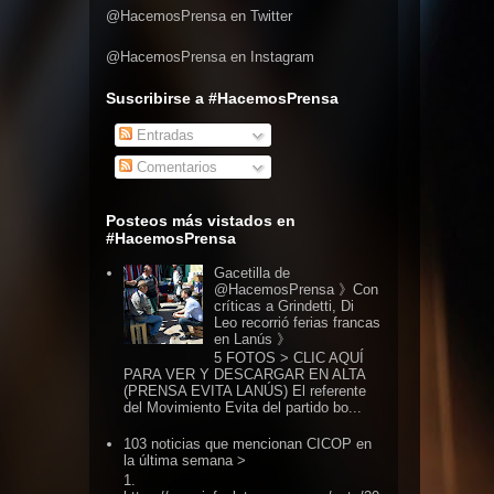
@HacemosPrensa en Twitter
@HacemosPrensa en Instagram
Suscribirse a #HacemosPrensa
Entradas
Comentarios
Posteos más vistados en
#HacemosPrensa
Gacetilla de
@HacemosPrensa 》Con
críticas a Grindetti, Di
Leo recorrió ferias francas
en Lanús 》
5 FOTOS > CLIC AQUÍ
PARA VER Y DESCARGAR EN ALTA
(PRENSA EVITA LANÚS) El referente
del Movimiento Evita del partido bo...
103 noticias que mencionan CICOP en
la última semana >
1.