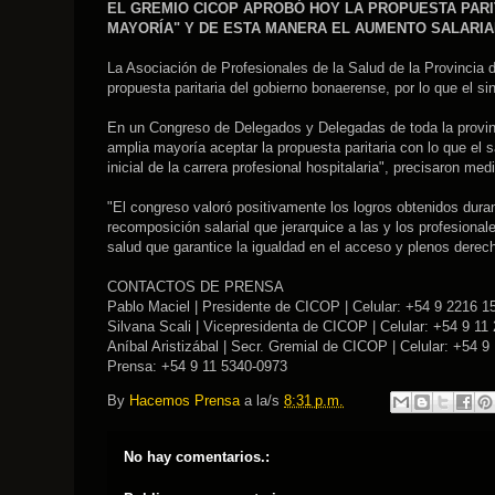
EL GREMIO CICOP APROBÓ HOY LA PROPUESTA PARI
MAYORÍA" Y DE ESTA MANERA EL AUMENTO SALARIAL
La Asociación de Profesionales de la Salud de la Provincia 
propuesta paritaria del gobierno bonaerense, por lo que el sin
En un Congreso de Delegados y Delegadas de toda la provinc
amplia mayoría aceptar la propuesta paritaria con lo que el
inicial de la carrera profesional hospitalaria", precisaron m
"El congreso valoró positivamente los logros obtenidos duran
recomposición salarial que jerarquice a las y los profesiona
salud que garantice la igualdad en el acceso y plenos derecho
CONTACTOS DE PRENSA
Pablo Maciel | Presidente de CICOP | Celular: +54 9 2216 1
Silvana Scali | Vicepresidenta de CICOP | Celular: +54 9 11
Aníbal Aristizábal | Secr. Gremial de CICOP | Celular: +54 9
Prensa: +54 9 11 5340-0973
By
Hacemos Prensa
a la/s
8:31 p.m.
No hay comentarios.: