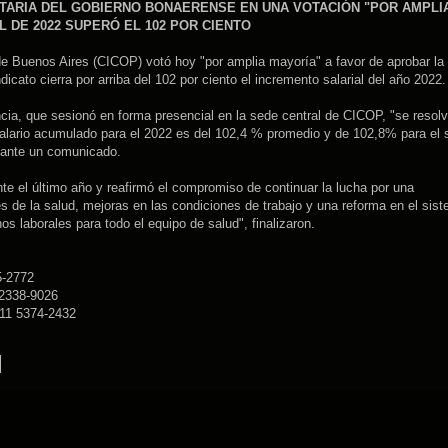
TARIA DEL GOBIERNO BONAERENSE EN UNA VOTACIÓN "POR AMPLI
 DE 2022 SUPERÓ EL 102 POR CIENTO
de Buenos Aires (CICOP) votó hoy "por amplia mayoría" a favor de aprobar la
dicato cierra por arriba del 102 por ciento el incremento salarial del año 2022.
ia, que sesionó en forma presencial en la sede central de CICOP, "se resolv
 salario acumulado para el 2022 es del 102,4 % promedio y de 102,8% para el s
ediante un comunicado.
te el último año y reafirmó el compromiso de continuar la lucha por una
les de la salud, mejoras en las condiciones de trabajo y una reforma en el sis
s laborales para todo el equipo de salud", finalizaron.
5-2772
 2338-9026
 11 5374-2432