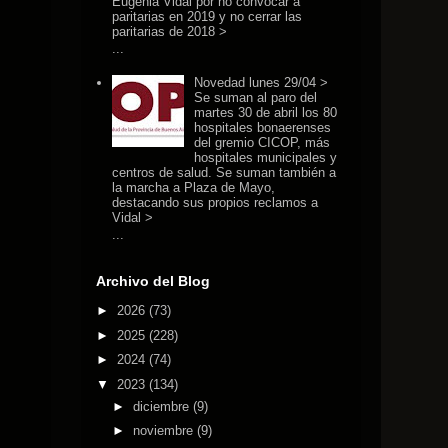
Eugenia Vidal por no convocar a
paritarias en 2019 y no cerrar las
paritarias de 2018 >
...
Novedad lunes 29/04 >
Se suman al paro del
martes 30 de abril los 80
hospitales bonaerenses
del gremio CICOP, más
hospitales municipales y
centros de salud. Se suman también a
la marcha a Plaza de Mayo,
destacando sus propios reclamos a
Vidal >
...
Archivo del Blog
►
2026
(73)
►
2025
(228)
►
2024
(74)
▼
2023
(134)
►
diciembre
(9)
►
noviembre
(9)