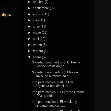
►
octubre
(7)
►
septiembre
(9)
antigua
►
agosto
(15)
►
julio
(11)
►
junio
(19)
►
mayo
(22)
►
abril
(20)
►
marzo
(5)
►
febrero
(2)
▼
enero
(6)
Novedad para medios 》El Frente
Grande presidido po...
Novedad para medios 》Más del
102% de aumento salar...
Info para medios 》APDH de
Argentina repudia el int...
Info para medios 》El Frente Grande
(FG), partido p...
Info para medios 》El médico y
dirigente sindical b...