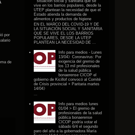
situación social y sanitaria que se
A
vive en los barrios populares, desde la
UTEP plantean la necesidad de que el
Estado atienda la demanda de
alimentos y productos de higiene
EN EL MARCO DEL COVID-19 Y DE
LA SITUACIÓN SOCIAL Y SANITARIA
QUE SE VIVE EL LOS BARRIOS
ió por
POPULARES, DESDE LA UTEP
alario
PLANTEAN LA NECESIDAD DE ...
Info para medios - Lunes
13/04》Coronavirus: Por
exigencia del gremio de
tema de
los 13 mil profesionales
de la salud pública
bonaerense CICOP el
gobierno de Kicillof convocó al Comité
de Crisis provincial + Paritaria martes
14/04》
...
Info para medios lunes
01/04 > El gremio de
profesionales de la salud
pública bonaerense
CICOP podría votar el
sábado 6/4 el segundo
paro del año a la gobernadora María