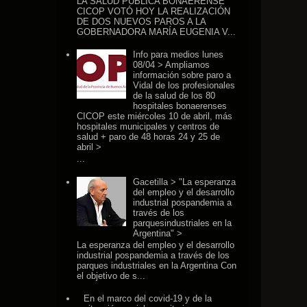
LA SALUD PÚBLICA BONAERENSE
CICOP VOTÓ HOY LA REALIZACIÓN
DE DOS NUEVOS PAROS A LA
GOBERNADORA MARÍA EUGENIA V...
Info para medios lunes
08/04 > Ampliamos
información sobre paro a
Vidal de los profesionales
de la salud de los 80
hospitales bonaerenses
CICOP este miércoles 10 de abril, más
hospitales municipales y centros de
salud + paro de 48 horas 24 y 25 de
abril >
...
Gacetilla > "La esperanza
del empleo y el desarrollo
industrial pospandemia a
través de los
parquesindustriales en la
Argentina" >
La esperanza del empleo y el desarrollo
industrial pospandemia a través de los
parques industriales en la Argentina Con
el objetivo de s...
En el marco del covid-19 y de la