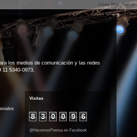
para los medios de comunicación y las redes
9 11 5340-0973.
Visitas
ionales
8
3
0
0
9
6
@HacemosPrensa en Facebook