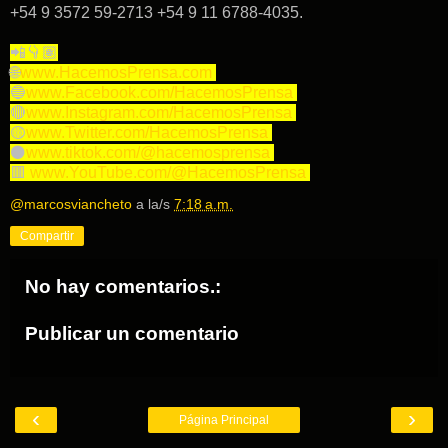
+54 9 3572 59-2713 +54 9 11 6788-4035.
📲👇🏽
🌐
www.HacemosPrensa.com
🔵
www.Facebook.com/HacemosPrensa
🔴
www.Instagram.com/HacemosPrensa
🟡
www.Twitter.com/HacemosPrensa
⚫️
www.tiktok.com/@hacemosprensa
🟥
www.YouTube.com/@HacemosPrensa
@marcosviancheto
a la/s
7:18 a.m.
Compartir
No hay comentarios.:
Publicar un comentario
‹
›
Página Principal