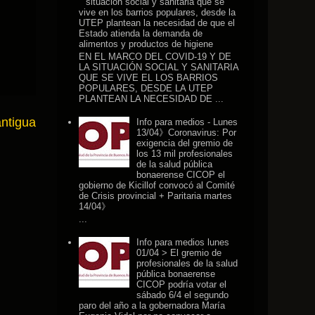
situación social y sanitaria que se
vive en los barrios populares, desde la
UTEP plantean la necesidad de que el
Estado atienda la demanda de
alimentos y productos de higiene
EN EL MARCO DEL COVID-19 Y DE
LA SITUACIÓN SOCIAL Y SANITARIA
QUE SE VIVE EL LOS BARRIOS
POPULARES, DESDE LA UTEP
PLANTEAN LA NECESIDAD DE ...
antigua
Info para medios - Lunes
13/04》Coronavirus: Por
exigencia del gremio de
los 13 mil profesionales
de la salud pública
bonaerense CICOP el
gobierno de Kicillof convocó al Comité
de Crisis provincial + Paritaria martes
14/04》
...
Info para medios lunes
01/04 > El gremio de
profesionales de la salud
pública bonaerense
CICOP podría votar el
sábado 6/4 el segundo
paro del año a la gobernadora María