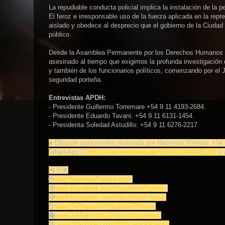
La repudiable conducta policial implica la instalación de la
El feroz e irresponsable uso de la fuerza aplicada en la r
aislado y obedece al desprecio que el gobierno de la Ciudad 
público.
Desde la Asamblea Permanente por los Derechos Humanos (AP
asesinado al tiempo que exigimos la profunda investigación 
y también de los funcionarios políticos, comenzando por el J
seguridad porteña.
Entrevistas APDH:
- Presidente Guillermo Torremare +54 9 11 4193-2684.
- Presidente Eduardo Tavani: +54 9 11 6131-1454.
- Presidenta Soledad Astudillo: +54 9 11 6276-2217
■ Difusión para medios realizada por Hacemos Prensa: +54 
WhatsApp 👉🏽
https://wa.me/message/GXYAV2AIA3ECB1
y 
📲👇🏽
🌐
www.HacemosPrensa.com
🔵
www.Facebook.com/HacemosPrensa
🔴
www.Instagram.com/HacemosPrensa
🟡
www.Twitter.com/HacemosPrensa
⚫️
www.TikTok.com/@hacemosprensa
🟥
www.YouTube.com/@HacemosPrensa