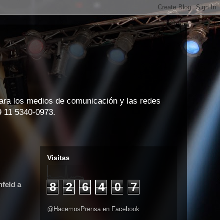
para los medios de comunicación y las redes
9 11 5340-0973.
Visitas
feld a
8
2
6
4
0
7
@HacemosPrensa en Facebook