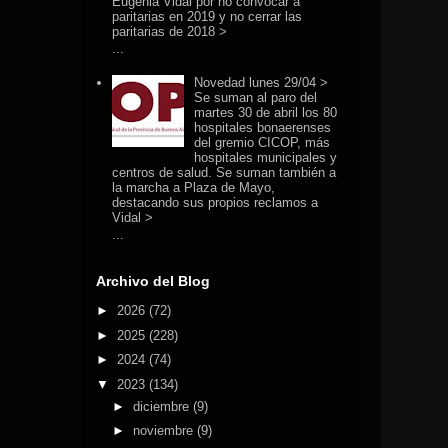
Eugenia Vidal por no convocar a
paritarias en 2019 y no cerrar las
paritarias de 2018 >
...
Novedad lunes 29/04 >
Se suman al paro del
martes 30 de abril los 80
hospitales bonaerenses
del gremio CICOP, más
hospitales municipales y
centros de salud. Se suman también a
la marcha a Plaza de Mayo,
destacando sus propios reclamos a
Vidal >
...
Archivo del Blog
►
2026
(72)
►
2025
(228)
►
2024
(74)
▼
2023
(134)
►
diciembre
(9)
►
noviembre
(9)