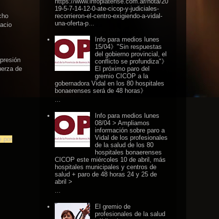
https://www.infoplatense.com.ar/nota/20
19-5-7-14-12-0-ate-cicop-y-judiciales-
recorrieron-el-centro-exigiendo-a-vidal-
cho
una-oferta-p...
pacio
Info para medios lunes
15/04》"Sin respuestas
del gobierno provincial, el
epresión
conflicto se profundiza"》
uerza de
El próximo paro del
gremio CICOP a la
gobernadora Vidal en los 80 hospitales
bonaerenses será de 48 horas》
...
Info para medios lunes
08/04 > Ampliamos
información sobre paro a
Vidal de los profesionales
e por
de la salud de los 80
hospitales bonaerenses
CICOP este miércoles 10 de abril, más
hospitales municipales y centros de
salud + paro de 48 horas 24 y 25 de
abril >
...
El gremio de
profesionales de la salud