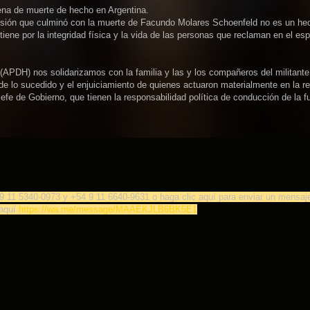
 pena de muerte de hecho en Argentina.
epresión que culminó con la muerte de Facundo Molares Schoenfeld no es un he
tiene por la integridad física y la vida de las personas que reclaman en el es
DH) nos solidarizamos con la familia y las y los compañeros del militante
de lo sucedido y el enjuiciamiento de quienes actuaron materialmente en la r
efe de Gobierno, que tienen la responsabilidad política de conducción de la f
9 11 5340-0973 y +54 9 11 6640-9631 o haga clic aquí para enviar un mensaj
aquí
https://wa.me/message/MAAEKJLB6BK5E1