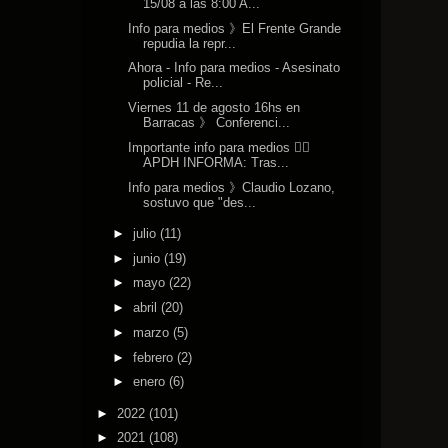
15/08 a las 8:00 A...
Info para medios 》El Frente Grande
repudia la repr...
Ahora - Info para medios - Asesinato
policial - Re...
Viernes 11 de agosto 16hs en
Barracas 》 Conferenci...
Importante info para medios 👉🏽
APDH INFORMA: Tras...
Info para medios 》Claudio Lozano,
sostuvo que "des...
►
julio
(11)
►
junio
(19)
►
mayo
(22)
►
abril
(20)
►
marzo
(5)
►
febrero
(2)
►
enero
(6)
►
2022
(101)
►
2021
(108)