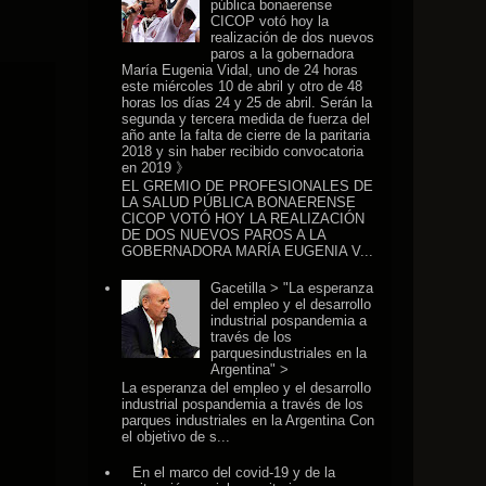
pública bonaerense
CICOP votó hoy la
realización de dos nuevos
paros a la gobernadora
María Eugenia Vidal, uno de 24 horas
este miércoles 10 de abril y otro de 48
horas los días 24 y 25 de abril. Serán la
segunda y tercera medida de fuerza del
año ante la falta de cierre de la paritaria
2018 y sin haber recibido convocatoria
en 2019 》
EL GREMIO DE PROFESIONALES DE
LA SALUD PÚBLICA BONAERENSE
CICOP VOTÓ HOY LA REALIZACIÓN
DE DOS NUEVOS PAROS A LA
GOBERNADORA MARÍA EUGENIA V...
Gacetilla > "La esperanza
del empleo y el desarrollo
industrial pospandemia a
través de los
parquesindustriales en la
Argentina" >
La esperanza del empleo y el desarrollo
industrial pospandemia a través de los
parques industriales en la Argentina Con
el objetivo de s...
En el marco del covid-19 y de la