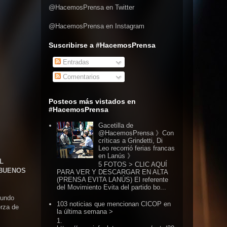
@HacemosPrensa en Twitter
@HacemosPrensa en Instagram
Suscribirse a #HacemosPrensa
Entradas
Comentarios
Posteos más vistados en
#HacemosPrensa
Gacetilla de
@HacemosPrensa 》Con
críticas a Grindetti, Di
Leo recorrió ferias francas
en Lanús 》
L
5 FOTOS > CLIC AQUÍ
 BUENOS
PARA VER Y DESCARGAR EN ALTA
(PRENSA EVITA LANÚS) El referente
del Movimiento Evita del partido bo...
cundo
103 noticias que mencionan CICOP en
erza de
la última semana >
1.