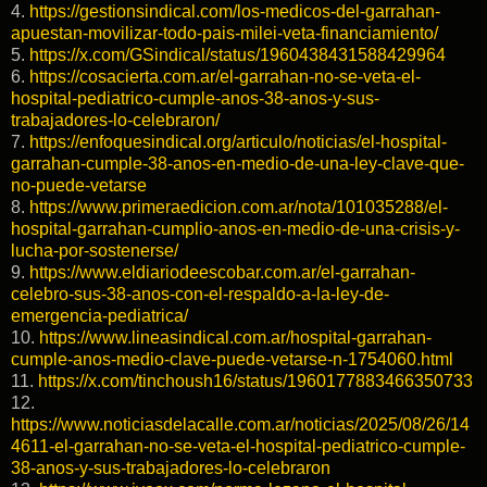
4.
https://gestionsindical.com/los-medicos-del-garrahan-
apuestan-movilizar-todo-pais-milei-veta-financiamiento/
5.
https://x.com/GSindical/status/1960438431588429964
6.
https://cosacierta.com.ar/el-garrahan-no-se-veta-el-
hospital-pediatrico-cumple-anos-38-anos-y-sus-
trabajadores-lo-celebraron/
7.
https://enfoquesindical.org/articulo/noticias/el-hospital-
garrahan-cumple-38-anos-en-medio-de-una-ley-clave-que-
no-puede-vetarse
8.
https://www.primeraedicion.com.ar/nota/101035288/el-
hospital-garrahan-cumplio-anos-en-medio-de-una-crisis-y-
lucha-por-sostenerse/
9.
https://www.eldiariodeescobar.com.ar/el-garrahan-
celebro-sus-38-anos-con-el-respaldo-a-la-ley-de-
emergencia-pediatrica/
10.
https://www.lineasindical.com.ar/hospital-garrahan-
cumple-anos-medio-clave-puede-vetarse-n-1754060.html
11.
https://x.com/tinchoush16/status/1960177883466350733
12.
https://www.noticiasdelacalle.com.ar/noticias/2025/08/26/14
4611-el-garrahan-no-se-veta-el-hospital-pediatrico-cumple-
38-anos-y-sus-trabajadores-lo-celebraron