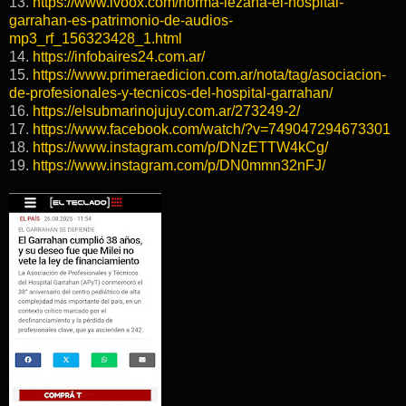
13.
https://www.ivoox.com/norma-lezana-el-hospital-
garrahan-es-patrimonio-de-audios-
mp3_rf_156323428_1.html
14.
https://infobaires24.com.ar/
15.
https://www.primeraedicion.com.ar/nota/tag/asociacion-
de-profesionales-y-tecnicos-del-hospital-garrahan/
16.
https://elsubmarinojujuy.com.ar/273249-2/
17.
https://www.facebook.com/watch/?v=749047294673301
18.
https://www.instagram.com/p/DNzETTW4kCg/
19.
https://www.instagram.com/p/DN0mmn32nFJ/