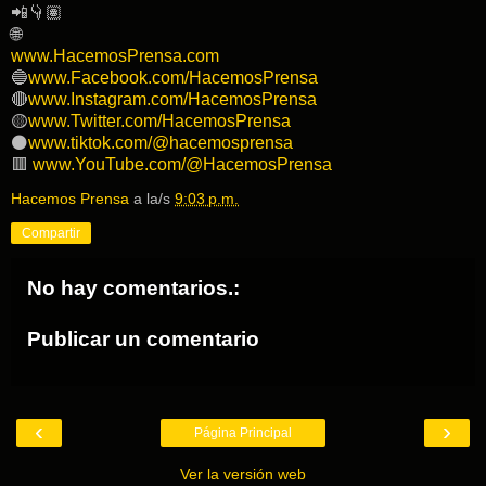
📲👇🏽
🌐
www.HacemosPrensa.com
🔵
www.Facebook.com/HacemosPrensa
🔴
www.Instagram.com/HacemosPrensa
🟡
www.Twitter.com/HacemosPrensa
⚫️
www.tiktok.com/@hacemosprensa
🟥
www.YouTube.com/@HacemosPrensa
Hacemos Prensa
a la/s
9:03 p.m.
Compartir
No hay comentarios.:
Publicar un comentario
‹
›
Página Principal
Ver la versión web