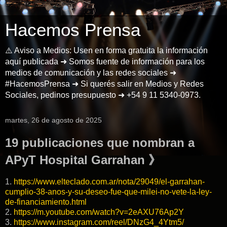
Hacemos Prensa
⚠️ Aviso a Medios: Usen en forma gratuita la información
aquí publicada ➜ Somos fuente de información para los
medios de comunicación y las redes sociales ➜
#HacemosPrensa ➜ Si querés salir en Medios y Redes
Sociales, pedinos presupuesto ➜ +54 9 11 5340-0973.
martes, 26 de agosto de 2025
19 publicaciones que nombran a
APyT Hospital Garrahan 》
1.
https://www.elteclado.com.ar/nota/29049/el-garrahan-
cumplio-38-anos-y-su-deseo-fue-que-milei-no-vete-la-ley-
de-financiamiento.html
2.
https://m.youtube.com/watch?v=2eAXU76Ap2Y
3.
https://www.instagram.com/reel/DNzG4_4Ytm5/