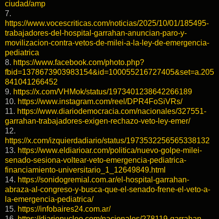
ciudad/amp
7.
https://www.vocescriticas.com/noticias/2025/10/01/185495-
trabajadores-del-hospital-garrahan-anuncian-paro-y-
movilizacion-contra-vetos-de-milei-a-la-ley-de-emergencia-
pediatrica
8.
https://www.facebook.com/photo.php?
fbid=1378673903983154&id=100055216727405&set=a.205
841041266452
9.
https://x.com/VHMok/status/1973401238642266189
10.
https://www.instagram.com/reel/DPR4FoSiVRs/
11.
https://www.diariodemocracia.com/nacionales/327551-
garrahan-trabajadores-exigen-rechazo-veto-ley-emer/
12.
https://x.com/izquierdadiario/status/1973532256565338132
13.
https://www.eldiarioar.com/politica/nuevo-golpe-milei-
senado-sesiona-voltear-veto-emergencia-pediatrica-
financiamiento-universitario_1_12649849.html
14.
https://sonidogremial.com.ar/el-hospital-garrahan-
abraza-al-congreso-y-busca-que-el-senado-frene-el-veto-a-
la-emergencia-pediatrica/
15.
https://infobaires24.com.ar/
16.
https://diarionucleo.com/nacionales/278119-garrahan-