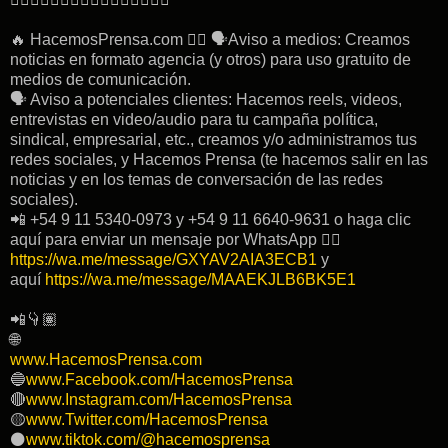
🔥 HacemosPrensa.com 👉🏽 🗣Aviso a medios: Creamos
noticias en formato agencia (y otros) para uso gratuito de
medios de comunicación.
🗣 Aviso a potenciales clientes: Hacemos reels, videos,
entrevistas en video/audio para tu campaña política,
sindical, empresarial, etc., creamos y/o administramos tus
redes sociales, y Hacemos Prensa (te hacemos salir en las
noticias y en los temas de conversación de las redes
sociales).
📲 +54 9 11 5340-0973 y +54 9 11 6640-9631 o haga clic
aquí para enviar un mensaje por WhatsApp 👉🏽
https://wa.me/message/GXYAV2AIA3ECB1
y
aquí
https://wa.me/message/MAAEKJLB6BK5E1
📲👇🏽
🌐
www.HacemosPrensa.com
🔵
www.Facebook.com/HacemosPrensa
🔴
www.Instagram.com/HacemosPrensa
🟡
www.Twitter.com/HacemosPrensa
⚫️
www.tiktok.com/@hacemosprensa