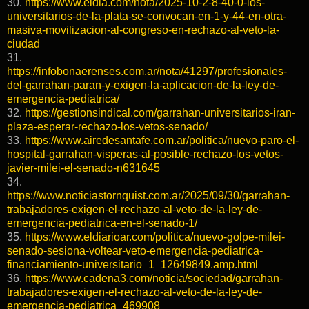
30.
https://www.eldia.com/nota/2025-10-2-8-40-0-los-
universitarios-de-la-plata-se-convocan-en-1-y-44-en-otra-
masiva-movilizacion-al-congreso-en-rechazo-al-veto-la-
ciudad
31.
https://infobonaerenses.com.ar/nota/41297/profesionales-
del-garrahan-paran-y-exigen-la-aplicacion-de-la-ley-de-
emergencia-pediatrica/
32.
https://gestionsindical.com/garrahan-universitarios-iran-
plaza-esperar-rechazo-los-vetos-senado/
33.
https://www.airedesantafe.com.ar/politica/nuevo-paro-el-
hospital-garrahan-visperas-al-posible-rechazo-los-vetos-
javier-milei-el-senado-n631645
34.
https://www.noticiastornquist.com.ar/2025/09/30/garrahan-
trabajadores-exigen-el-rechazo-al-veto-de-la-ley-de-
emergencia-pediatrica-en-el-senado-1/
35.
https://www.eldiarioar.com/politica/nuevo-golpe-milei-
senado-sesiona-voltear-veto-emergencia-pediatrica-
financiamiento-universitario_1_12649849.amp.html
36.
https://www.cadena3.com/noticia/sociedad/garrahan-
trabajadores-exigen-el-rechazo-al-veto-de-la-ley-de-
emergencia-pediatrica_469908