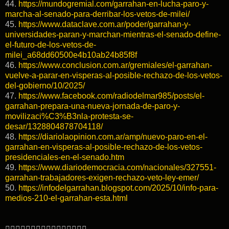
44.
https://mundogremial.com/garrahan-en-lucha-paro-y-
marcha-al-senado-para-derribar-los-vetos-de-milei/
45.
https://www.dataclave.com.ar/poder/garrahan-y-
universidades-paran-y-marchan-mientras-el-senado-define-
el-futuro-de-los-vetos-de-
milei_a68dd60500e4b10ab24b85f8f
46.
https://www.conclusion.com.ar/gremiales/el-garrahan-
vuelve-a-parar-en-visperas-al-posible-rechazo-de-los-vetos-
del-gobierno/10/2025/
47.
https://www.facebook.com/radiodelmar985/posts/el-
garrahan-prepara-una-nueva-jornada-de-paro-y-
movilizaci%C3%B3nla-protesta-se-
desar/1328804878704118/
48.
https://diariolaopinion.com.ar/amp/nuevo-paro-en-el-
garrahan-en-visperas-al-posible-rechazo-de-los-vetos-
presidenciales-en-el-senado.htm
49.
https://www.diariodemocracia.com/nacionales/327551-
garrahan-trabajadores-exigen-rechazo-veto-ley-emer/
50.
https://infodelgarrahan.blogspot.com/2025/10/info-para-
medios-210-el-garrahan-esta.html
👇🏽👇🏽👇🏽👇🏽👇🏽👇🏽👇🏽👇🏽