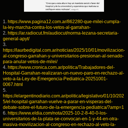
1.
https://www.pagina12.com.ar/862280-que-milei-cumpla-
la-ley-marcha-contra-los-vetos-al-garrahan-
2.
https://ar.radiocut.fm/audiocut/norma-lezana-secretaria-
general-apyt/
3.
https://laurbedigital.com.ar/noticias/2025/10/01/movilizacion-
al-congreso-garrahan-y-universitarios-presionan-al-senado-
para-anular-vetos-de-milei/
4.
https://www.cronica.com.ar/politica/Trabajadores-del-
Hospital-Garrahan-realizaran-un-nuevo-paro-en-rechazo-al-
veto-a-la-Ley-de-Emergencia-Pediatrica-20251001-
0067.html
5.
https://elargentinodiario.com.ar/politica/legislativo/01/10/202
5/el-hospital-garrahan-vuelve-a-parar-en-visperas-del-
debate-sobre-el-futuro-de-la-emergencia-pediatrica/?amp=1
6.
https://www.eldia.com/nota/2025-10-2-8-40-0-los-
universitarios-de-la-plata-se-convocan-en-1-y-44-en-otra-
masiva-movilizacion-al-congreso-en-rechazo-al-veto-la-