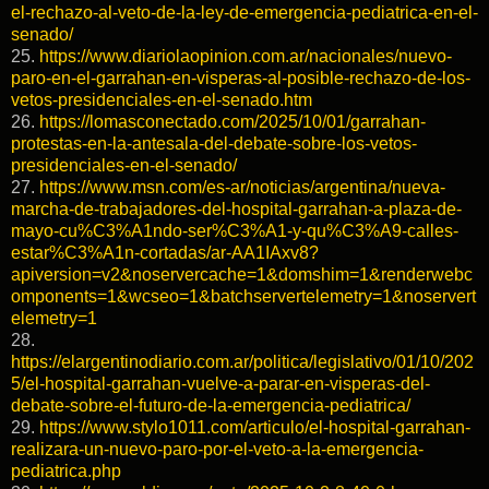
el-rechazo-al-veto-de-la-ley-de-emergencia-pediatrica-en-el-
senado/
25.
https://www.diariolaopinion.com.ar/nacionales/nuevo-
paro-en-el-garrahan-en-visperas-al-posible-rechazo-de-los-
vetos-presidenciales-en-el-senado.htm
26.
https://lomasconectado.com/2025/10/01/garrahan-
protestas-en-la-antesala-del-debate-sobre-los-vetos-
presidenciales-en-el-senado/
27.
https://www.msn.com/es-ar/noticias/argentina/nueva-
marcha-de-trabajadores-del-hospital-garrahan-a-plaza-de-
mayo-cu%C3%A1ndo-ser%C3%A1-y-qu%C3%A9-calles-
estar%C3%A1n-cortadas/ar-AA1IAxv8?
apiversion=v2&noservercache=1&domshim=1&renderwebc
omponents=1&wcseo=1&batchservertelemetry=1&noservert
elemetry=1
28.
https://elargentinodiario.com.ar/politica/legislativo/01/10/202
5/el-hospital-garrahan-vuelve-a-parar-en-visperas-del-
debate-sobre-el-futuro-de-la-emergencia-pediatrica/
29.
https://www.stylo1011.com/articulo/el-hospital-garrahan-
realizara-un-nuevo-paro-por-el-veto-a-la-emergencia-
pediatrica.php