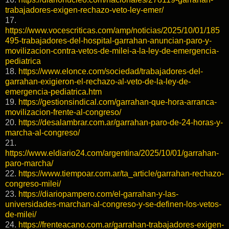
trabajadores-exigen-rechazo-veto-ley-emer/
17.
https://www.vocescriticas.com/amp/noticias/2025/10/01/185
495-trabajadores-del-hospital-garrahan-anuncian-paro-y-
movilizacion-contra-vetos-de-milei-a-la-ley-de-emergencia-
pediatrica
18.
https://www.elonce.com/sociedad/trabajadores-del-
garrahan-exigieron-el-rechazo-al-veto-de-la-ley-de-
emergencia-pediatrica.htm
19.
https://gestionsindical.com/garrahan-que-hora-arranca-
movilizacion-frente-al-congreso/
20.
https://desalambrar.com.ar/garrahan-paro-de-24-horas-y-
marcha-al-congreso/
21.
https://www.eldiario24.com/argentina/2025/10/01/garrahan-
paro-marcha/
22.
https://www.tiempoar.com.ar/ta_article/garrahan-rechazo-
congreso-milei/
23.
https://diariopampero.com/el-garrahan-y-las-
universidades-marchan-al-congreso-y-se-definen-los-vetos-
de-milei/
24.
https://frenteacano.com.ar/garrahan-trabajadores-exigen-