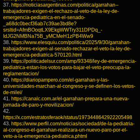
37.
https://noticiasargentinas.com/politica/garrahan--
trabajadores-exigen-el-rechazo-al-veto-de-la-ley-de-
emergencia-pediatrica-en-el-senado-
_a68dc0becf36ab7c39ae3bd8e?
srsltid=AfmBOoqtLX9EkgWWTry311DPDq_-
IdJG2NMBNa75B_yMCMeH1zPB4Ww9
38.
https://www.elesquiu.com/politica/2025/9/30/garrahan-
trabajadores-exigen-al-senado-rechazar-el-veto-la-ley-de-
emergencia-pediatrica-570120.html
39.
https://politicadelsur.com/amp/93348/ley-de-emergencia-
pediatrica-estan-los-votos-para-bajar-el-veto-preocupa-la-
reglamentacion/
40.
https://diariopampero.com/el-garrahan-y-las-
universidades-marchan-al-congreso-y-se-definen-los-vetos-
de-milei/
41.
https://canalc.com.ar/el-garrahan-prepara-una-nueva-
jornada-de-paro-y-movilizacion/
42.
https://x.com/estratosferaok/status/1973448642922205498
43.
https://www.perfil.com/noticias/sociedad/de-la-pediatria-
al-congreso-el-garrahan-realizara-un-nuevo-paro-por-el-
veto-a-la-emergencia-pediatrica.phtml