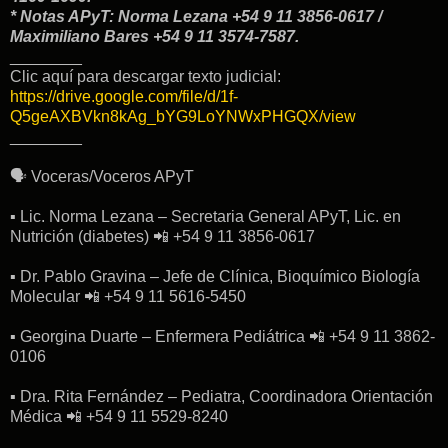
* Notas APyT: Norma Lezana +54 9 11 3856-0617 /
Maximiliano Bares +54 9 11 3574-7587.
________
Clic aquí para descargar texto judicial:
https://drive.google.com/file/d/1f-
Q5geAXBVkn8kAg_bYG9LoYNWxPHGQX/view
________
🗣 Voceras/Voceros APyT
▪︎ Lic. Norma Lezana – Secretaria General APyT, Lic. en
Nutrición (diabetes) 📲 +54 9 11 3856-0617
▪︎ Dr. Pablo Gravina – Jefe de Clínica, Bioquímico Biología
Molecular 📲 +54 9 11 5616-5450
▪︎ Georgina Duarte – Enfermera Pediátrica 📲 +54 9 11 3862-
0106
▪︎ Dra. Rita Fernández – Pediatra, Coordinadora Orientación
Médica 📲 +54 9 11 5529-8240