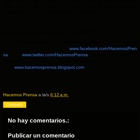
(Sec. Gral.) / Pablo Torres, 011.155-609-9567 (Sec. Gral. Adjunto) /
Hugo Amor, 011.154-528-7044 (Sec. de Prensa) / María
Teresa Sosa, 011.155-609-6850 (Sec. Gremial).
●Prensa: Marcos Viancheto 011.15.5340.0973
☆@HacemosPrensa: @MarcosViancheto y equipo
☆
www.facebook.com/HacemosPren
sa
☆
www.twitter.com/HacemosPr
ensa
@HacemosPrensa ☆
Instagram: @HacemosPrensa ☆
Blog:
www.hacemosprensa.blogsp
ot.com
Hacemos Prensa
a la/s
6:12 a.m.
Compartir
No hay comentarios.:
Publicar un comentario