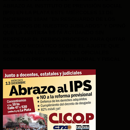
ABRAZO AL INSTITUTO DE PREVISIÓN SOCIAL
(IPS) EN LA PLATA ESTE MIÉRCOLES 13 DE
DICIEMBRE 10AM "EN RESGUARDO DE LOS
DERECHOS DE NUESTRO JUBILADOS" Y OPINÓ
QUE LA JUSTICIA ESTÁ ACTUANDO SIN
RESPETAR EL DEBIDO PROCESO PARA QUITAR
EL FOCO MEDIÁTICO SOBRE EL AJUSTE QUE
SIGNIFICAN LOS PROYECTOS OFICIALES
SOBRE LO PREVISIONAL, LABORAL Y FISCAL