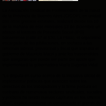
La Asociación Sindical de Profesionales de la Salud
de la Provincia de Buenos Aires (CICOP), en unidad
con otros gremios estatales, realizará desde las 10
de la mañana de este miércoles 13 de diciembre un
abrazo al Instituto de Previsión Social (IPS)
bonaerense (calle 47 al 530, La Plata), el organismo
encargado de las jubilaciones, en rechazo a las
reformas laboral, previsional y fiscal que impulsa el
gobierno de Mauricio Macri y ante los trascendidos
que aseguran que puede ser parte del ajuste que
implementará la gobernadora María Eugenia Vidal.
"La disputa en curso acerca de la iniciativa oficial de
implementar políticas que avancen sobre los
derechos de los trabajadores y la firme postura en
contrario de numerosos sectores sindicales, sociales
y políticos ha tenido nuevos capítulos en los últimos
días", explicó mediante un comunicado el gremio de