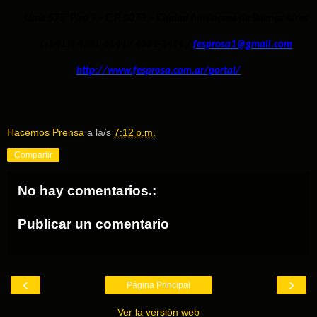
Lima 575, Piso 9 – C.P. 1073 – Ciudad Autónoma de Buenos Aires
(+5411) 4381-6144 / 4381-1416 /
fesprosa1@gmail.com
http://www.fesprosa.com.ar/por
tal/
Hacemos Prensa
a la/s
7:12 p.m.
Compartir
No hay comentarios.:
Publicar un comentario
‹
›
Página Principal
Ver la versión web