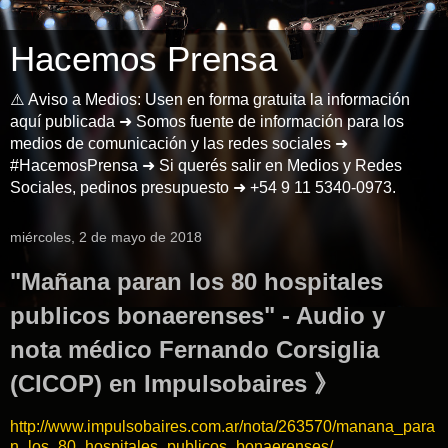
Hacemos Prensa
⚠️ Aviso a Medios: Usen en forma gratuita la información
aquí publicada ➜ Somos fuente de información para los
medios de comunicación y las redes sociales ➜
#HacemosPrensa ➜ Si querés salir en Medios y Redes
Sociales, pedinos presupuesto ➜ +54 9 11 5340-0973.
miércoles, 2 de mayo de 2018
"Mañana paran los 80 hospitales
publicos bonaerenses" - Audio y
nota médico Fernando Corsiglia
(CICOP) en Impulsobaires 》
http://www.impulsobaires.com.ar/nota/263570/manana_para
n_los_80_hospitales_publicos_bonaerenses/