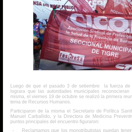
Luego de que el pasado 3 de setiembre la fuerza de l
lograra que las autoridades municipales reconocieran 
misma, el viernes 19 de octubre se realizó la primera reun
tema de Recursos Humanos.
Participaron de la misma el Secretario de Política San
Manuel Carballido, y la Directora de Medicina Preventi
puntos principales del encuentro figuraron:
-
Reclamamos que los monotributistas puedan tener