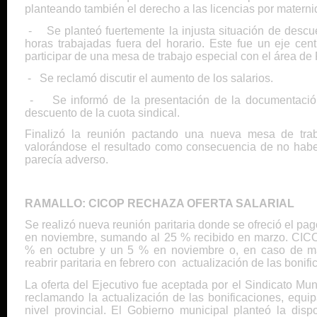
planteando también el derecho a las licencias por matern
-
Se planteó fuertemente la injusta situación de desc
horas trabajadas fuera del horario. Este fue un eje cen
participar de una mesa de trabajo especial con el área 
-
Se reclamó discutir el aumento de los salarios.
-
Se informó de la presentación de la documentació
descuento de la cuota sindical.
Finalizó la reunión pactando una nueva mesa de tra
valorándose el resultado como consecuencia de no habe
parecía adverso.
RAMALLO: CICOP RECHAZA OFERTA SALARIAL
Se realizó nueva reunión paritaria donde se ofreció el pa
en noviembre, sumando al 25 % recibido en marzo. CIC
% en octubre y un 5 % en noviembre o, en caso de ma
reabrir paritaria en febrero con actualización de las bonifi
La oferta del Ejecutivo fue aceptada por el Sindicato M
reclamando la actualización de las bonificaciones, equi
nivel provincial. El Gobierno municipal planteó la disp