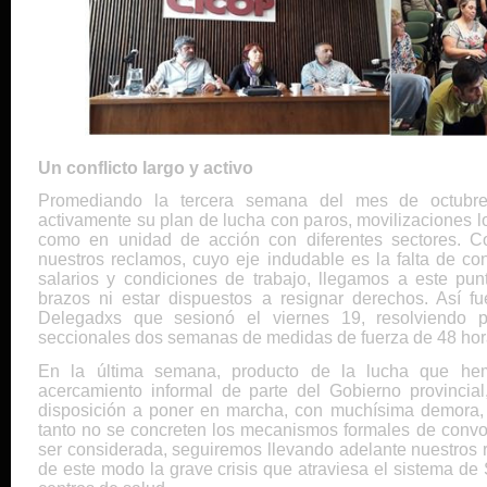
Un conflicto largo y activo
Promediando la tercera semana del mes de octubre
activamente su plan de lucha con paros, movilizaciones lo
como en unidad de acción con diferentes sectores. Co
nuestros reclamos, cuyo eje indudable es la falta de conv
salarios y condiciones de trabajo, llegamos a este pun
brazos ni estar dispuestos a resignar derechos. Así 
Delegadxs que sesionó el viernes 19, resolviendo
seccionales dos semanas de medidas de fuerza de 48 hor
En la última semana, producto de la lucha que he
acercamiento informal de parte del Gobierno provincia
disposición a poner en marcha, con muchísima demora, l
tanto no se concreten los mecanismos formales de convoc
ser considerada, seguiremos llevando adelante nuestros 
de este modo la grave crisis que atraviesa el sistema de 