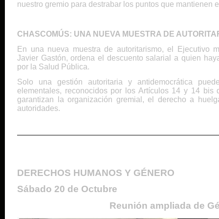
nuestro gremio para destrabar los puntos que mantienen el 
CHASCOMÚS: UNA NUEVA MUESTRA DE AUTORITA
En una nueva muestra de autoritarismo, el Ejecutivo mu
Javier Gastón, ordena el descuento salarial a quien hay
por la Salud Pública.
Solo una gestión autoritaria y antidemocrática pued
elementales, reconocidos por los Artículos 14 y 14 bis 
garantizan la organización gremial, el derecho a huelga
autoridades.
DERECHOS HUMANOS Y GÉNERO
Sábado 20 de Octubre
Reunión ampliada de G