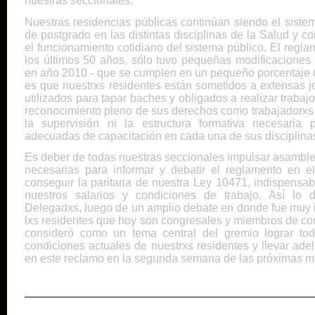
nuestras seccionales.
Nuestras residencias públicas continúan siendo el siste
de postgrado en las distintas disciplinas de la Salud y c
el funcionamiento cotidiano del sistema público. El regla
los últimos 50 años, sólo tuvo pequeñas modificaciones
en año 2010 - que se cumplen en un pequeño porcentaje d
es que nuestrxs residentes están sometidos a extensas 
utilizados para tapar baches y obligados a realizar trabaj
reconocimiento pleno de sus derechos como trabajadorxs y
la supervisión ni la estructura formativa necesaria 
adecuadas de capacitación en cada una de sus discipli
Es deber de todas nuestras seccionales impulsar asamble
necesarias para informar y debatir el reglamento en e
conseguir la paritaria de nuestra Ley 10471, indispensa
nuestros salarios y condiciones de trabajo. Así lo
Delegadxs, luego de un amplio debate en donde fue muy i
lxs residentes que hoy son congresales y miembros de co
consideró como un tema central del gremio lograr tod
condiciones actuales de nuestrxs residentes y llevar ad
en este reclamo en la segunda semana de las próximas m