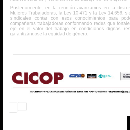
Posteriormente, en la reunión avanzamos en la discu
Mujeres Trabajadoras, la Ley 10.471 y la Ley 14.656, s
sindicales contar con esos conocimientos para poder
compañeras trabajadoras conformando redes que fortale
eje en el valor del trabajo en condiciones dignas, r
garantizándose la equidad de género.