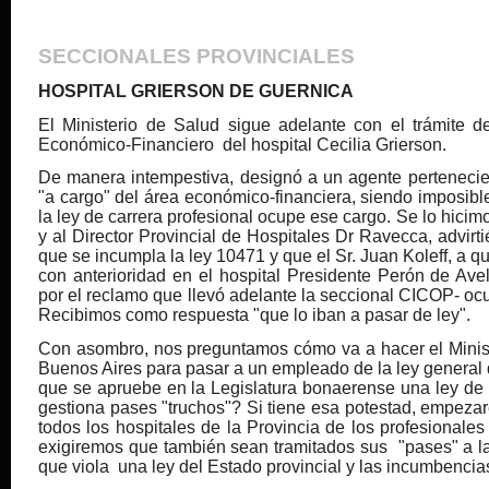
SECCIONALES PROVINCIALES
HOSPITAL GRIERSON DE GUERNICA
El Ministerio de Salud sigue adelante con el trámite de
Económico-Financiero del hospital Cecilia Grierson.
De manera intempestiva, designó a un agente pertenecie
"a cargo" del área económico-financiera, siendo imposib
la ley de carrera profesional ocupe ese cargo. Se lo hicim
y al Director Provincial de Hospitales Dr Ravecca, advir
que se incumpla la ley 10471 y que el Sr. Juan Koleff, a 
con anterioridad en el hospital Presidente Perón de Ave
por el reclamo que llevó adelante la seccional CICOP- ocu
Recibimos como respuesta "que lo iban a pasar de ley".
Con asombro, nos preguntamos cómo va a hacer el Minist
Buenos Aires para pasar a un empleado de la ley general d
que se apruebe en la Legislatura bonaerense una ley de 
gestiona pases "truchos"? Si tiene esa potestad, empezar
todos los hospitales de la Provincia de los profesionale
exigiremos que también sean tramitados sus "pases" a l
que viola una ley del Estado provincial y las incumbencias