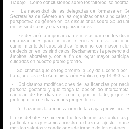
Trabajo". Como conclusiones sobre los talleres, se acorda
-
La necesidad de las delegadas de formarse en Gé
Secretarías de Género en las organizaciones sindicales y
perspectiva de género en las discusiones sobre Salud Labo
en los sindicatos y otras organizaciones.
-
Se destacó la importancia de interactuar con los dist
organizaciones para unificar criterios y realizar accio
cumplimiento del cupo sindical femenino, con mayor inclu
de decisión en los sindicatos. Reclamamos la presencia d
ámbitos laborales y, con el fin de lograr mayor partici
cuidados en nuestro propio gremio.
-
Solicitamos que se reglamente la Ley de Licencia por
trabajadoras de la Administración Pública (Ley 14.893 sa
-
Solicitamos modificaciones de las licencias por nac
persona gestante y que tenga la opción de intercambiar
cantidad de los días de licencia, por un lado, y que, 
prolongación de días ambos progenitores.
-
Rechazamos la armonización de las cajas previsionales
En los debates se hicieron fuertes denuncias contra las p
particular y expresamos nuestro rechazo al ajuste impue
más los salarios y condiciones de trabajo de las mujeres.