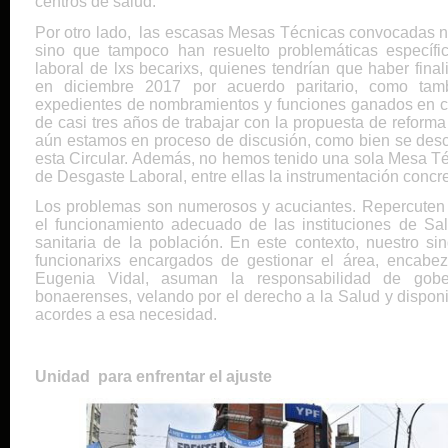
centros de salud.
Por otro lado, las escasas Mesas Técnicas convocadas no
sino que tampoco han resuelto problemáticas específic
laboral de lxs becarixs, quienes tendrían que haber final
en diciembre 2017 por acuerdo paritario, como tamb
expedientes de nombramientos y funciones ganados en c
de casi tres años de trabajar con la propuesta de refor
aún estamos en proceso de discusión, como bien se descr
esta Circular. Además, no hemos tenido una sola Mesa Té
de Desgaste Laboral, entre ellas la instrumentación concr
Los problemas son numerosos y acuciantes. Repercuten s
el funcionamiento adecuado de las instituciones de Sa
sanitaria de la población. En este contexto, nuestro si
funcionarixs encargados de gestionar el área, encabe
Eugenia Vidal, asuman la responsabilidad de gobe
bonaerenses, velando por el derecho a la Salud y dispon
acordes a esa necesidad.
Unidad para enfrentar el ajuste