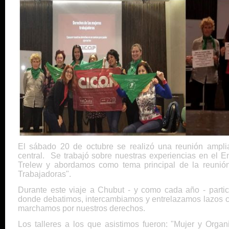
El sábado 20 de octubre se realizó una reunión ampl
central. Se trabajó sobre nuestras experiencias en el 
Trelew y abordamos como tema principal de la reunió
Trabajadoras".
Durante este viaje a Chubut - y como cada año - partic
donde debatimos, intercambiamos y entrelazamos lazos co
marchamos por nuestros derechos.
Los talleres a los que asistimos fueron: "Mujer y Organ