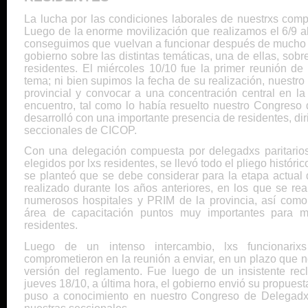
La lucha por las condiciones laborales de nuestrxs comp
Luego de la enorme movilización que realizamos el 6/9 al
conseguimos que vuelvan a funcionar después de mucho t
gobierno sobre las distintas temáticas, una de ellas, sobr
residentes. El miércoles 10/10 fue la primer reunión d
tema; ni bien supimos la fecha de su realización, nuestr
provincial y convocar a una concentración central en la
encuentro, tal como lo había resuelto nuestro Congreso 
desarrolló con una importante presencia de residentes, diri
seccionales de CICOP.
Con una delegación compuesta por delegadxs paritario
elegidos por lxs residentes, se llevó todo el pliego histór
se planteó que se debe considerar para la etapa actual 
realizado durante los años anteriores, en los que se re
numerosos hospitales y PRIM de la provincia, así com
área de capacitación puntos muy importantes para mo
residentes.
Luego de un intenso intercambio, lxs funcionarix
comprometieron en la reunión a enviar, en un plazo que no
versión del reglamento. Fue luego de un insistente r
jueves 18/10, a última hora, el gobierno envió su propuesta
puso a conocimiento en nuestro Congreso de Delegadx