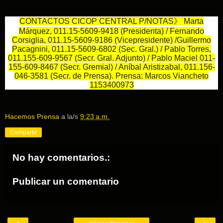
CONTACTOS CICOP CENTRAL P/NOTAS》 Marta
Márquez, 011.15-5609-9418 (Presidenta) / Fernando
Corsiglia, 011.15-5609-9186 (Vicepresidente) /Guillermo
Pacagnini, 011.15-5609-6802 (Sec. Gral.) / Pablo Torres,
011.155-609-9567 (Secr. Gral. Adjunto) / Pablo Maciel 011-
155-609-8467 (Secr. Gremial) / Aníbal Aristizabal, 011.156-
046-3581 (Secr. de Prensa). Prensa: Marcos Viancheto
1153400973
Hacemos Prensa
a la/s
9:23 a.m.
Compartir
No hay comentarios.:
Publicar un comentario