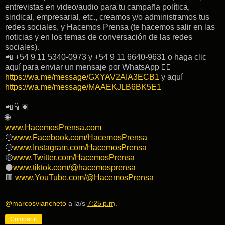
entrevistas en video/audio para tu campaña política,
sindical, empresarial, etc., creamos y/o administramos tus
redes sociales, y Hacemos Prensa (te hacemos salir en las
noticias y en los temas de conversación de las redes
sociales).
📲 +54 9 11 5340-0973 y +54 9 11 6640-9631 o haga clic
aquí para enviar un mensaje por WhatsApp 👉🏽
https://wa.me/message/GXYAV2AIA3ECB1
y aquí
https://wa.me/message/MAAEKJLB6BK5E1
📲👇🏽
🌐
www.HacemosPrensa.com
🔵
www.Facebook.com/HacemosPrensa
🔴
www.Instagram.com/HacemosPrensa
🟡
www.Twitter.com/HacemosPrensa
⚫️
www.tiktok.com/@hacemosprensa
🟥
www.YouTube.com/@HacemosPrensa
@marcosviancheto
a la/s
7:25 p.m.
Compartir