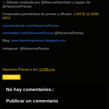
☆
Difusión realizada por @MarcosViancheto y equipo de
@HacemosPrensa
Cooperativa periodística de prensa y difusión.
(+54 9) 11 5340
0973
www.facebook.com/HacemosPrensa
www.twitter.com/HacemosPrensa
@HacemosPrensa
Blog:
www.hacemosprensa.blogsp
ot.com
Instagram: @HacemosPrensa
Hacemos Prensa
a la/s
12:58 p.m.
Compartir
No hay comentarios.:
Publicar un comentario