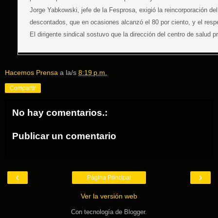
Jorge Yabkowski, jefe de la Fesprosa, exigió la reincorporación del
descontados, que en ocasiones alcanzó el 80 por ciento, y el respe
El dirigente sindical sostuvo que la dirección del centro de salud 
Hacemos Prensa
a la/s
8:19 p.m.
Compartir
No hay comentarios.:
Publicar un comentario
‹
›
Página Principal
Ver la versión web
Con tecnología de
Blogger
.