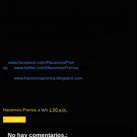
FESPROSA
● CONTACTOS CICOP CENTRAL P/NOTAS 》Fernando Corsiglia,
011.15-5609-9186 (Presidente) / Marta Márquez, 011.155-609-
9418 (Vicepresidente) / Guillermo Pacagnini, 011.155-609-6802
(Sec. Gral.) / Pablo Torres, 011.155-609-9567 (Sec. Gral. Adjunto) /
Hugo Amor, 011.154-528-7044 (Sec. de Prensa) / María
Teresa Sosa, 011.155-609-6850 (Sec. Gremial).
●Prensa: Marcos Viancheto 011.15.5340.0973
☆@HacemosPrensa: @MarcosViancheto y equipo
☆
www.facebook.com/HacemosPren
sa
☆
www.twitter.com/HacemosPr
ensa
@HacemosPrensa ☆
Instagram: @HacemosPrensa ☆
Blog:
www.hacemosprensa.blogsp
ot.com
Hacemos Prensa
a la/s
1:50 a.m.
Compartir
No hay comentarios.: