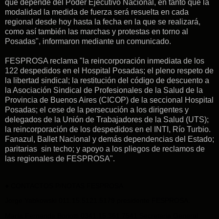
que depende del Poder Ejecutivo Nacional, en tanto que la
modalidad la medida de fuerza será resuelta en cada
regional desde hoy hasta la fecha en la que se realizará,
como así también las marchas y protestas en torno al
Posadas", informaron mediante un comunicado.
FESPROSA reclama "la reincorporación inmediata de los
122 despedidos en el Hospital Posadas; el pleno respeto de
la libertad sindical; la restitución del código de descuento a
la Asociación Sindical de Profesionales de la Salud de la
Provincia de Buenos Aires (CICOP) de la seccional Hospital
Posadas; el cese de la persecución a los dirigentes y
delegados de la Unión de Trabajadores de la Salud (UTS);
la reincorporación de los despedidos en el INTI, Río Turbio.
Fanazul, Ballet Nacional y demás dependencias del Estado;
paritarias sin techo; y apoyo a los pliegos de reclamos de
las regionales de FESPROSA".
●
CONTACTOS P/NOTAS FESPROSA
Jorge Yabkowski 011.15.5121.5179 presidente FESPROSA.
María Fernanda Boriotti 0341.15.361.7541 Secr
etaria General