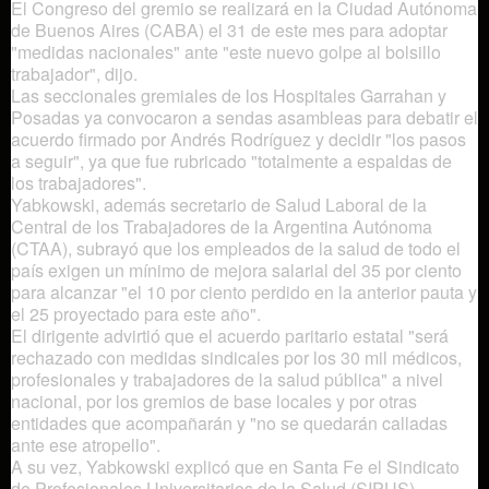
El Congreso del gremio se realizará en la Ciudad Autónoma
de Buenos Aires (CABA) el 31 de este mes para adoptar
"medidas nacionales" ante "este nuevo golpe al bolsillo
trabajador", dijo.
Las seccionales gremiales de los Hospitales Garrahan y
Posadas ya convocaron a sendas asambleas para debatir el
acuerdo firmado por Andrés Rodríguez y decidir "los pasos
a seguir", ya que fue rubricado "totalmente a espaldas de
los trabajadores".
Yabkowski, además secretario de Salud Laboral de la
Central de los Trabajadores de la Argentina Autónoma
(CTAA), subrayó que los empleados de la salud de todo el
país exigen un mínimo de mejora salarial del 35 por ciento
para alcanzar "el 10 por ciento perdido en la anterior pauta y
el 25 proyectado para este año".
El dirigente advirtió que el acuerdo paritario estatal "será
rechazado con medidas sindicales por los 30 mil médicos,
profesionales y trabajadores de la salud pública" a nivel
nacional, por los gremios de base locales y por otras
entidades que acompañarán y "no se quedarán calladas
ante ese atropello".
A su vez, Yabkowski explicó que en Santa Fe el Sindicato
de Profesionales Universitarios de la Salud (SIPUS)