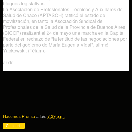
bloques legislativos.
La Asociación de Profesionales, Técnicos y Auxiliares de
Salud de Chaco (APTASCH) ratificó el estado de
movilización, en tanto la Asociación Sindical de
Profesionales de la Salud de la Provincia de Buenos Aires
(CICOP) realizará el 24 de mayo una marcha en la Capital
Federal en rechazo de "la lentitud de las negociaciones por
parte del gobierno de Marí­a Eugenia Vidal", afirmó
Yabkowski. (Télam).-
ar-dc
Hacemos Prensa
a la/s
7:39 p.m.
Compartir