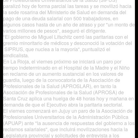
paralizó hoy de forma parcial las tareas y se movilizó hacia
la sede rosarina del Ministerio de Salud en demanda del
pago de una deuda salarial con 500 trabajadores, en
algunos casos hasta de un año de atraso y por "un monto de
varios millones de pesos", aseguró el dirigente.
"El gobierno de Miguel Lifschitz cerró las paritarias con el
gremio minoritario de médicos y desconoció la votación del
SIPRUS, que nuclea a la mayoría", puntualizó el
sindicalista.
En La Rioja, el viernes próximo se iniciará un paro por
tiempo indeterminado en el Hospital de la Madre y el Niño
en reclamo de un aumento sustancial en los valores de
guardia, luego de la convocatoria de la Asociación de
Profesionales de la Salud (APROSLAR), en tanto la
Asociación de Profesionales de la Salud (APROSA) de
Santa Cruz aplica una huelga de 48 horas hoy y mañana en
demanda de que el Ejecutivo abra la paritaria sectorial.
El viernes comenzará en Jujuy un paro de la Asociación de
Profesionales Universitarios de la Administración Pública
(APUAP) ante "la ausencia de respuestas del gobierno a los
reclamos salariales", que incluirá movilizaciones hacia la
Legislatura provincial y solicitudes de entrevista a los