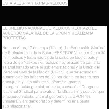
ESTATALES-PARITARIAS-MEDICOS
EL GREMIO NACIONAL DE MEDICOS RECHAZO EL
ACUERDO SALARIAL DE LA UPCN Y REALIZARA
PROTESTAS
Buenos Aires, 17 de mayo (Télam).- La Federación Sindical
de Profesionales de la Salud (FESPROSA), qué reúne a 30
mil médicos y trabajadores de la salud en todo el país y
lidera Jorge Yabkowski, rechazó hoy el acuerdo paritario
salarial firmado entre el gobierno nacional y la Unión del
Personal Civil de la Nación (UPCN), que determinó un
aumento de los haberes del 20 por ciento en tres tramos
entre junio y julio próximos, informó el gremio.
La organización gremial, además, convocó al Congreso
Nacional Sindical para evaluar "la situación" y sostuvo que
el acuerdo salarial entre el gobierno y la UPCN "es
unilateral y antidemocrático y determinó una pauta
subinflacionaria".