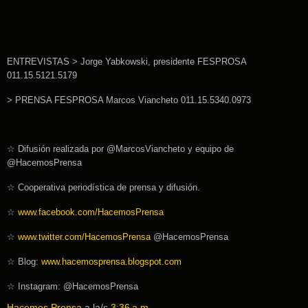
ENTREVISTAS > Jorge Yabkowski, presidente FESPROSA
011.15.5121.5179
> PRENSA FESPROSA Marcos Viancheto 011.15.5340.0973
☆
Difusión realizada por @MarcosViancheto y equipo de
@HacemosPrensa
☆
Cooperativa periodística de prensa y difusión.
☆
www.facebook.com/HacemosPrensa
☆
www.twitter.com/HacemosPrensa
@HacemosPrensa
☆
Blog:
www.hacemosprensa.blogspot.com
☆
Instagram: @HacemosPrensa
Hacemos Prensa
a la/s
3:36 a.m.