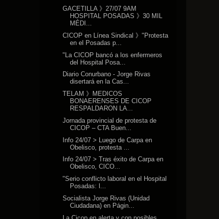
GACETILLA 》27/07 9AM
HOSPITAL POSADAS 》30 MIL
MÉDI...
CICOP en Línea Sindical 》"Protesta
en el Posadas p...
"La CICOP bancó a los enfermeros
del Hospital Posa...
Diario Conurbano - Jorge Rivas
disertará en la Cas...
TELAM 》MEDICOS
BONAERENSES DE CICOP
RESPALDARON LA...
Jornada provincial de protesta de
CICOP – CTA Buen...
Info 24/07 > Luego de Carpa en
Obelisco, protesta ...
Info 24/07 > Tras éxito de Carpa en
Obelisco, CICO...
"Serio conflicto laboral en el Hospital
Posadas: l...
Socialista Jorge Rivas (Unidad
Ciudadana) en Págin...
La Cicop en alerta y con posibles