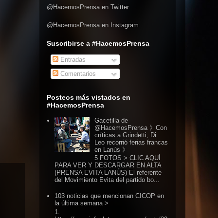
@HacemosPrensa en Twitter
@HacemosPrensa en Instagram
Suscribirse a #HacemosPrensa
Entradas
Comentarios
Posteos más vistados en
#HacemosPrensa
Gacetilla de
@HacemosPrensa 》Con
críticas a Grindetti, Di
Leo recorrió ferias francas
en Lanús 》
5 FOTOS > CLIC AQUÍ
PARA VER Y DESCARGAR EN ALTA
(PRENSA EVITA LANÚS) El referente
del Movimiento Evita del partido bo...
103 noticias que mencionan CICOP en
la última semana >
1.