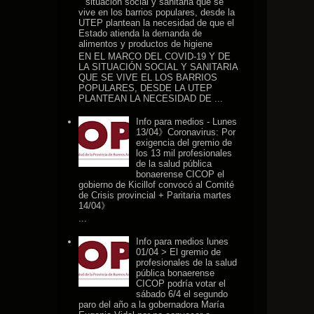
situación social y sanitaria que se
vive en los barrios populares, desde la
UTEP plantean la necesidad de que el
Estado atienda la demanda de
alimentos y productos de higiene
EN EL MARCO DEL COVID-19 Y DE
LA SITUACIÓN SOCIAL Y SANITARIA
QUE SE VIVE EL LOS BARRIOS
POPULARES, DESDE LA UTEP
PLANTEAN LA NECESIDAD DE ...
Info para medios - Lunes
13/04》Coronavirus: Por
exigencia del gremio de
los 13 mil profesionales
de la salud pública
bonaerense CICOP el
gobierno de Kicillof convocó al Comité
de Crisis provincial + Paritaria martes
14/04》
...
Info para medios lunes
01/04 > El gremio de
profesionales de la salud
pública bonaerense
CICOP podría votar el
sábado 6/4 el segundo
paro del año a la gobernadora María